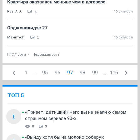
Квартира оказалась меньше чем в договоре
4
Rost A.G.
16 октября
Орджоникидзе 27
1
Maximych
16 октября
НГС.Форум
Недвижимость
1
...
95
96
97
98
99
...
116
ТОП 5
«Привет, детишки!» Чего вы не знали о самом
1
страшном сериале 90-х
0
3
«Выйду хотя бы на молоко соберу»: