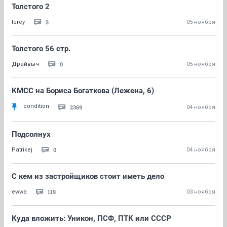
Толстого 2
2
lerey
05 ноября
Толстого 56 стр.
0
Драйвыч
05 ноября
КМСС на Бориса Богаткова (Лежена, 6)
condition
2369
04 ноября
Подсолнух
0
Patrikej
04 ноября
С кем из застройщиков стоит иметь дело
119
ewwa
03 ноября
Куда вложить: Уникон, ПСФ, ПТК или СССР