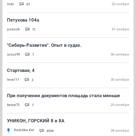
67
Vuki
02 ноября
Петухова 104а
71
jurassik
01 ноября
"Сибирь-Развитие". Опыт в судах.
7
ursus99
30 октября
Стартовая, 4
2
leva111
30 октября
При получении документов площадь стала меньше
7
tanya75
29 октября
УНИКОН, ГОРСКИЙ 8 и 8А
Radistka Ket
4596
28 октября