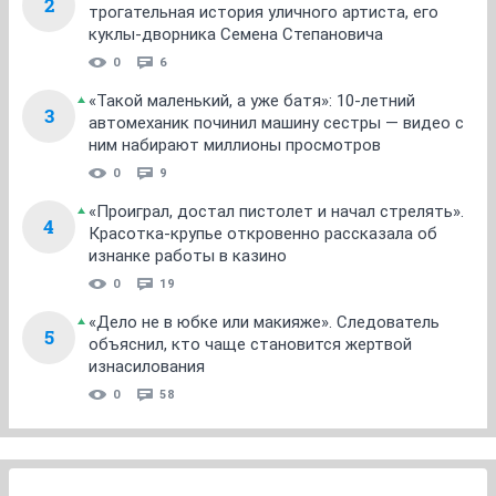
2
трогательная история уличного артиста, его
куклы-дворника Семена Степановича
0
6
«Такой маленький, а уже батя»: 10-летний
3
автомеханик починил машину сестры — видео с
ним набирают миллионы просмотров
0
9
«Проиграл, достал пистолет и начал стрелять».
4
Красотка-крупье откровенно рассказала об
изнанке работы в казино
0
19
«Дело не в юбке или макияже». Следователь
5
объяснил, кто чаще становится жертвой
изнасилования
0
58