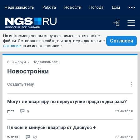
Недвижимость
Работа
Новости
Погода
Дом
На информационном ресурсе применяются cookie-
Согласен
файлы. Оставаясь на сайте, вы подтверждаете свое
согласие
на их использование.
НГС.Форум
Недвижимость
Новостройки
Создать тему
Могут ли квартиру по переуступке продать два раза?
5
ptrts
29 ноября
Плюсы и минусы квартир от Дискусс +
40
vvsnsk1
27 ноября