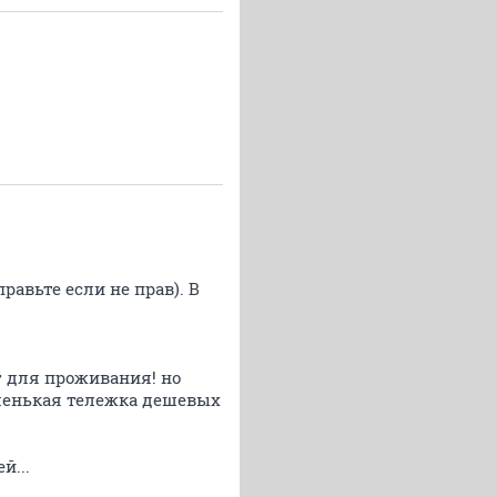
авьте если не прав). В
т для проживания! но
маленькая тележка дешевых
й...