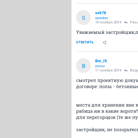
svk78
S
member
10 ноября 2019
Рас
Уважаемый застройщик,по
ОТВЕТИТЬ
Bor_IS
B
junior
11 ноября 2019
Bzig
смотрел проектную докуме
договоре: полы - бетонные
места для хранения вне 
рабица ни в какие ворота
для перегородок (те же 
застройщик, не позорьтес