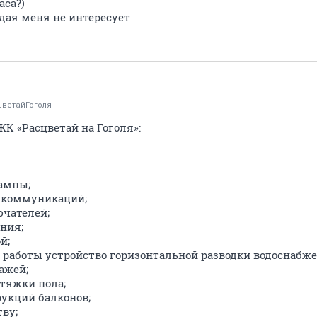
аса?)
дая меня не интересует
цветайГоголя
К «Расцветай на Гоголя»:
рампы;
м коммуникаций;
ючателей;
ния;
й;
е работы устройство горизонтальной разводки водоснабже
ражей;
 стяжки пола;
рукций балконов;
тву;