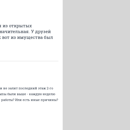
я из открытых
значительная. У друзей
к вот из имущества был
 и не залит последний этаж 2-го
 темпы были выше - каждую неделю
е работы? Или есть иные причины?