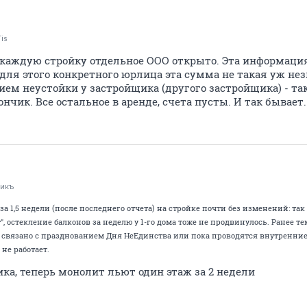
is
а каждую стройку отдельное ООО открыто. Эта информаци
для этого конкретного юрлица эта сумма не такая уж не
ием неустойки у застройщика (другого застройщика) - та
нчик. Все остальное в аренде, счета пусты. И так бывает.
тикъ
за 1,5 недели (после последнего отчета) на стройке почти без изменений: так
ет", остекление балконов за неделю у 1-го дома тоже не продвинулось. Ранее
о связано с празднованием Дня НеЕдинства или пока проводятся внутренни
 не работает.
ка, теперь монолит льют один этаж за 2 недели