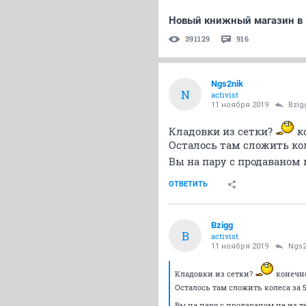
Новый книжный магазин в
391129
916
Ngs2nik
N
activist
11 ноября 2019
Bzig
Кладовки из сетки?
ко
Осталось там сложить кол
Вы на пару с продаваном н
ОТВЕТИТЬ
Bzigg
B
activist
11 ноября 2019
Ngs2
Кладовки из сетки?
конечно
Осталось там сложить колеса за 
Вы на пару с продаваном не из те