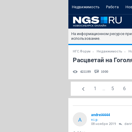
Недвижимость
Работа
Но
На информационном ресурсе при
использование.
НГС.Форум
Недвижимость
Н
Расцветай на Гоголя
421189
1000
1
...
5
6
andrei4444
A
v.i.p.
08 ноября 2019
dari