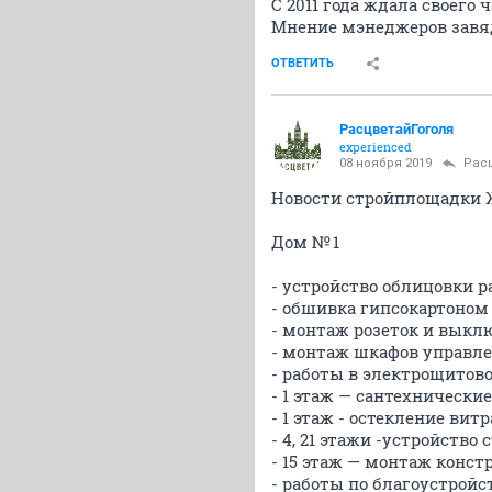
С 2011 года ждала своего ч
Мнение мэнеджеров завя
ОТВЕТИТЬ
РасцветайГоголя
experienced
08 ноября 2019
Рас
Новости стройплощадки Ж
Дом № 1
- устройство облицовки 
- обшивка гипсокартоно
- монтаж розеток и выкл
- монтаж шкафов управле
- работы в электрощитово
- 1 этаж — сантехнически
- 1 этаж - остекление вит
- 4, 21 этажи -устройство
- 15 этаж — монтаж конст
- работы по благоустройс