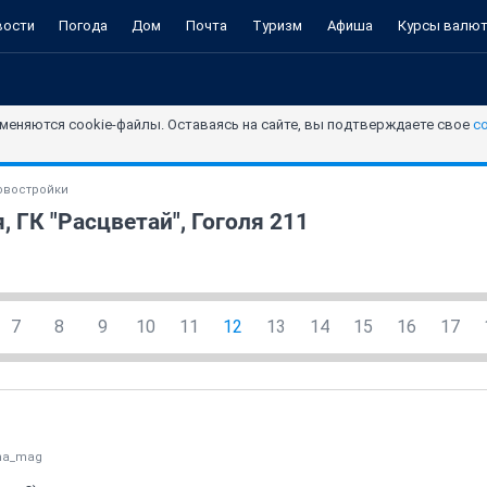
вости
Погода
Дом
Почта
Туризм
Афиша
Курсы валю
меняются cookie-файлы. Оставаясь на сайте, вы подтверждаете свое
с
овостройки
, ГК "Расцветай", Гоголя 211
7
8
9
10
11
12
13
14
15
16
17
na_mag