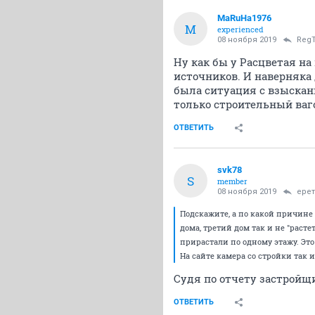
MaRuHa1976
M
experienced
08 ноября 2019
RegT
Ну как бы у Расцветая н
источников. И наверняка 
была ситуация с взыскан
только строительный ваго
ОТВЕТИТЬ
svk78
S
member
08 ноября 2019
ере
Подскажите, а по какой причине 
дома, третий дом так и не "раст
прирастали по одному этажу. Эт
На сайте камера со стройки так и
Судя по отчету застройщи
ОТВЕТИТЬ