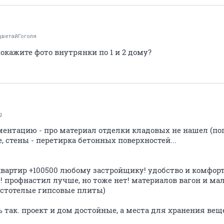
цветайГоголя
кажите фото внутрянки по 1 и 2 дому?
g
нтацию - про материал отделки кладовых не нашел (попр
, стены - перетирка бетонных поверхностей...
квартир +100500 любому застройщику! удобство и комфор
!!! профнастил лучше, но тоже нет! материалов вагон и 
пустотелые гипсовые плиты)
ь так. проект и дом достойные, а места для хранения веще