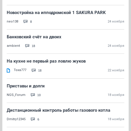
Новостройка на ипподромской 1 SAKURA PARK
8
neo138
24 ноября
Банковский счёт на двоих
18
аmbient
24 ноября
На кухне не первый раз ловлю жуков
Toxa777
18
22 ноября
Приставы и долги
10
NGS_Forum
18 ноября
Дистанционный контроль работы газового котла
6
Dmitry12345
18 ноября