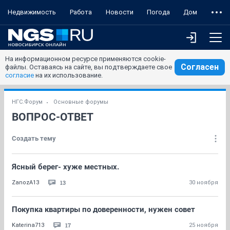
Недвижимость
Работа
Новости
Погода
Дом
На информационном ресурсе применяются cookie-
Согласен
файлы. Оставаясь на сайте, вы подтверждаете свое
согласие
на их использование.
НГС.Форум
Основные форумы
ВОПРОС-ОТВЕТ
Создать тему
Ясный берег- хуже местных.
13
ZanozA13
30 ноября
Покупка квартиры по доверенности, нужен совет
17
Katerina713
25 ноября