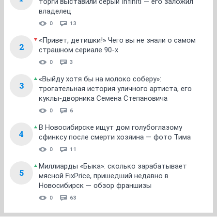
торги выставили серый Infiniti — его заложил
владелец
0
13
«Привет, детишки!» Чего вы не знали о самом
2
страшном сериале 90-х
0
3
«Выйду хотя бы на молоко соберу»:
3
трогательная история уличного артиста, его
куклы-дворника Семена Степановича
0
6
В Новосибирске ищут дом голубоглазому
4
сфинксу после смерти хозяина — фото Тима
0
11
Миллиарды «Быка»: сколько зарабатывает
5
мясной FixPrice, пришедший недавно в
Новосибирск — обзор франшизы
0
63