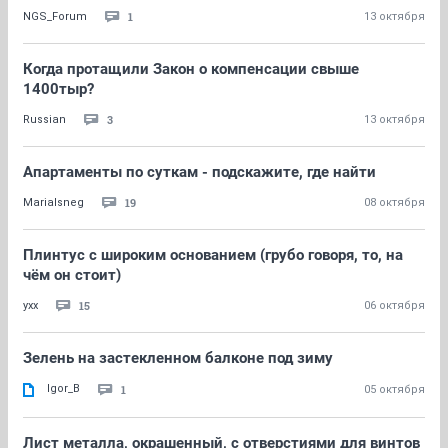
1
NGS_Forum
13 октября
Когда протащили Закон о компенсации свыше
1400тыр?
3
Russian
13 октября
Апартаменты по суткам - подскажите, где найти
19
MariaIsneg
08 октября
Плинтус с широким основанием (грубо говоря, то, на
чём он стоит)
15
yxx
06 октября
Зелень на застекленном балконе под зиму
Igor_B
1
05 октября
Лист металла, окрашенный, с отверстиями для винтов