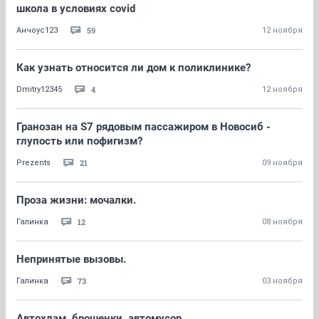
школа в условиях covid
59
Анчоус123
12 ноября
Как узнать относится ли дом к поликлинике?
4
Dmitry12345
12 ноября
Гранозан на S7 рядовым пассажиром в Новосиб -
глупость или пофигизм?
21
Prezents
09 ноября
Проза жизни: мочалки.
12
Галинка
08 ноября
Непринятые вызовы.
73
Галинка
03 ноября
Автохлам, брошенки, автомусор