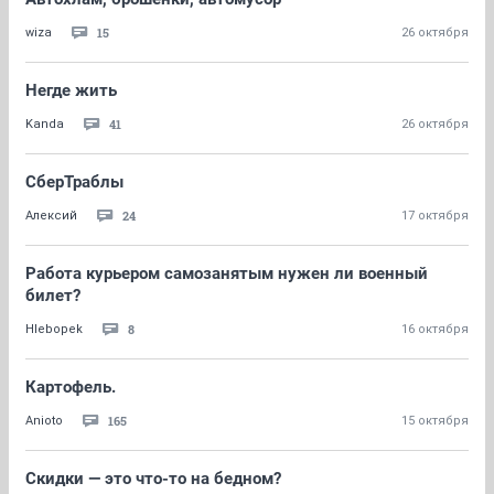
15
wiza
26 октября
Негде жить
41
Kanda
26 октября
СберТраблы
24
Алексий
17 октября
Работа курьером самозанятым нужен ли военный
билет?
8
Hlebopek
16 октября
Картофель.
165
Anioto
15 октября
Скидки — это что-то на бедном?