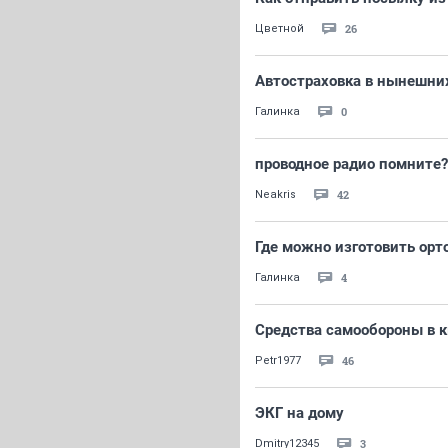
26
Цветной
Автостраховка в нынешних
0
Галинка
проводное радио помните?
42
Neakris
Где можно изготовить орт
4
Галинка
Средства самообороны в к
46
Petr1977
ЭКГ на дому
3
Dmitry12345