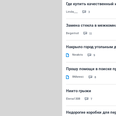
Где купить качественный 
3
Linda___
Замена стекла в межкомн
11
Begemot
Накрыло город угольным 
Neakris
9
Прошу помощи в поиске п
84Алекс
8
Ниито грыжи
7
Elena1308
Недорогие коробки для пер