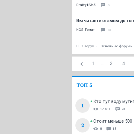
5
Dmitry12345
Вы читаете отзывы до тог
31
NGS_Forum
НГС.Форум
Основные форумы
1
...
3
4
ТОП 5
Кто тут воду мути
1
17 411
28
Стоит меньше 500 т
2
0
13