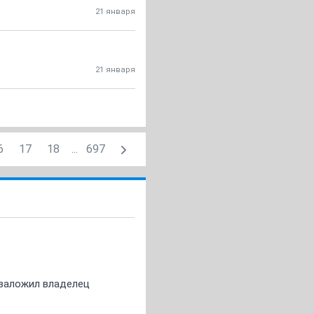
21 января
21 января
6
17
18
...
697
о заложил владелец