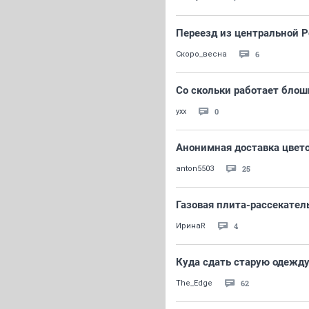
Переезд из центральной 
6
Скоро_весна
Со скольки работает бло
0
yxx
Анонимная доставка цвет
25
anton5503
Газовая плита-рассекател
4
ИринаR
Куда сдать старую одежд
62
The_Edge