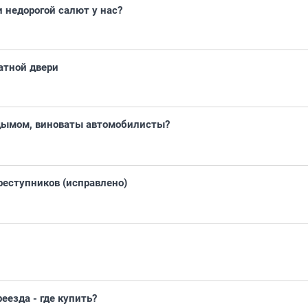
и недорогой салют у нас?
атной двери
дымом, виноваты автомобилисты?
реступников (исправлено)
еезда - где купить?