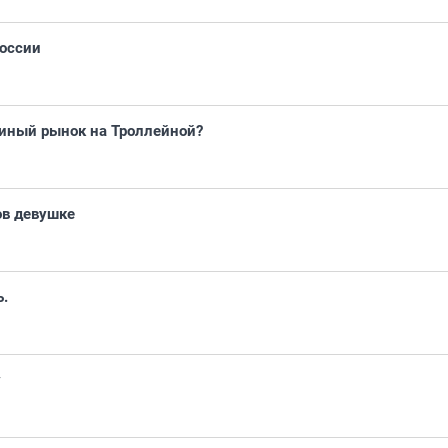
России
шиный рынок на Троллейной?
ов девушке
ь.
у