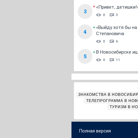
«Привет, детишки!
3
0
3
«Выйду хотя бы на
4
Степановича
0
6
В Новосибирске ищ
5
0
11
ЗНАКОМСТВА В НОВОСИБИ
ТЕЛЕПРОГРАММА В НО
ТУРИЗМ В Н
Полная версия