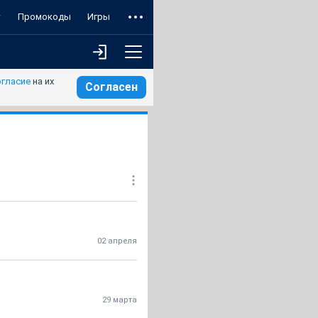
т
Промокоды
Игры
огласие
на их
Согласен
02 апреля
29 марта