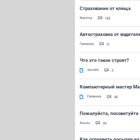
Страхование от клеща
142
Narima
Автостраховка от водителе
11
Галинка
Что это такое строят?
zxcvbb
3
Компьютерный мастер Мак
Галинка
46
Пожалуйста, посоветуйте 
26
Aisulu
Как отправить посылку из