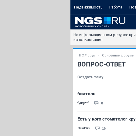
Недвижимость
Работа
Но
На информационном ресурсе при
использование.
НГС.Форум
Основные форумы
ВОПРОС-ОТВЕТ
Создать тему
биатлон
0
fylhjvtlf
Есть у кого стоматолог кр
16
Neakris