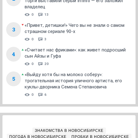
торги выставили серый Infiniti — его заложил
владелец
0
13
«Привет, детишки!» Чего вы не знали о самом
3
страшном сериале 90-х
0
3
«Считает нас фриками»: как живет подросший
4
сын Айзы и Гуфа
0
20
«Выйду хотя бы на молоко соберу»:
5
трогательная история уличного артиста, его
куклы-дворника Семена Степановича
0
6
ЗНАКОМСТВА В НОВОСИБИРСКЕ
ПОГОДА В НОВОСИБИРСКЕ
ПРОБКИ В НОВОСИБИРСКЕ