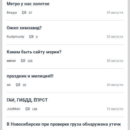
Метро у нас золотое
57
Влада
29 августа
Ожил химзавод?
6
Rustymusty
25 августа
Каким быть сайту мэрии?
168
xanov
20 августа
праздник и милиция!!!
35
ab
20 августа
ГАИ, ГИБДД, ЁПРСТ
148
JustMan
12 августа
В Новосибирске при проверке груза обнаружена утечк