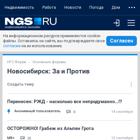
Недвижимость
Работа
Новости
Погода
Дом
На информационном ресурсе применяются cookie-
Согласен
файлы. Оставаясь на сайте, вы подтверждаете свое
согласие
на их использование.
НГС.Форум
Основные форумы
Новосибирск: За и Против
Создать тему
Перенесен: РЖД - насколько все непродуманно...!?
Анонимный пользователь
0
14 сентября
ОСТОРОЖНО! Грабеж из Альпен Грота
15
MB+
12 сентября