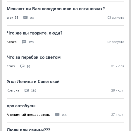
Мешают ли Вам холодильники на остановках?
23
alex_33
03 августа
Что же вы творите, люди?
125
Kenzo
02 августа
Что за перебои со светом
10
craxx
31 июля
Угол Ленина и Советской
189
Крыска
28 июля
про автобусы
290
Анонимный пользователь
27 июля
Люди или свиньи???