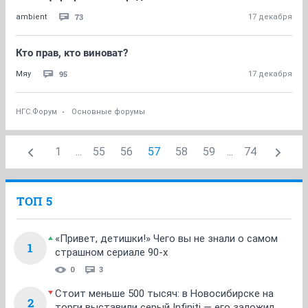
73
ambient
17 декабря
Кто прав, кто виноват?
95
Мяу
17 декабря
НГС.Форум
Основные форумы
1
...
55
56
57
58
59
...
74
ТОП 5
«Привет, детишки!» Чего вы не знали о самом
1
страшном сериале 90-х
0
3
Стоит меньше 500 тысяч: в Новосибирске на
2
торги выставили серый Infiniti — его заложил