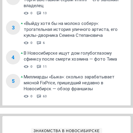
владелец
0
13
«Выйду хотя бы на молоко соберу»:
3
трогательная история уличного артиста, его
куклы-дворника Семена Степановича
0
6
В Новосибирске ищут дом голубоглазому
4
сфинксу после смерти хозяина — фото Тима
0
11
Миллиарды «Быка»: сколько зарабатывает
5
мясной FixPrice, пришедший недавно в
Новосибирск — обзор франшизы
0
63
ЗНАКОМСТВА В НОВОСИБИРСКЕ