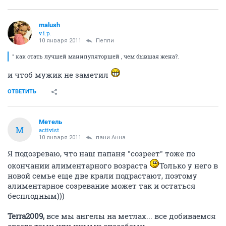
malush
v.i.p.
10 января 2011
Пеппи
" как стать лучшей манипуляторшей , чем бывшая жена?.
и чтоб мужик не заметил
ОТВЕТИТЬ
Метель
М
activist
10 января 2011
пани Анна
Я подозреваю, что наш папаня "созреет" тоже по
окончании алиментарного возраста
Только у него в
новой семье еще две крали подрастают, поэтому
алиментарное созревание может так и остаться
бесплодным)))
Terra2009,
все мы ангелы на метлах... все добиваемся