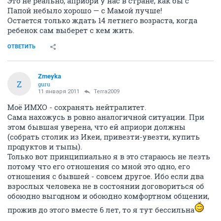
Это не реально, априори у нас в стране, как бы с
Папой небыло хорошо — с Мамой лучше!
Остается только ждать 14 летнего возраста, когда
ребенок сам выберет с кем жить.
ОТВЕТИТЬ
Zmeyka
Z
guru
11 января 2011
Terra2009
Моё ИМХО - сохранять нейтралитет.
Сама нахожусь в ровно аналогичной ситуации. При
этом бывшая уверена, что ей априори должны
(собрать столик из Икеи, привезти-увезти, купить
продуктов и тыпы).
Только вот принципиально я в это стараюсь не лезть
потому что его отношения со мной это одно, его
отношения с бывшей - совсем другое. Ибо если два
взрослых человека не в состоянии договориться об
обоюдно выгодном и обоюдно комфортном общении,
прожив до этого вместе 6 лет, то я тут бессильна