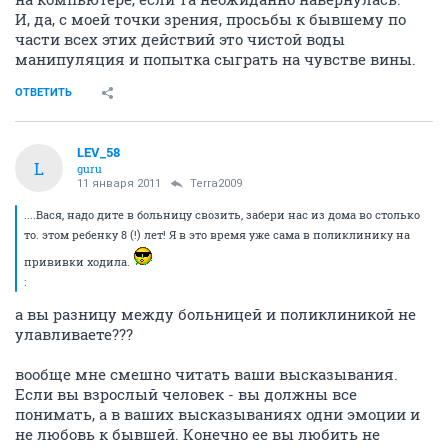
И, да, с моей точки зрения, просьбы к бывшему по
части всех этих действий это чистой воды
манипуляция и попытка сыграть на чувстве вины.
ОТВЕТИТЬ
LEV_58
L
guru
11 января 2011
Terra2009
....Вася, надо дите в больницу свозить, забери нас из дома во столько
то. этом ребенку 8 (!) лет! Я в это время уже сама в поликлинику на
прививки ходила.
:
а вы разницу между больницей и поликлиникой не
улавливаете???
вообще мне смешно читать ваши высказывания.
Если вы взрослый человек - вы должны все
понимать, а в ваших высказываниях одни эмоции и
не любовь к бывшей. Конечно ее вы любить не