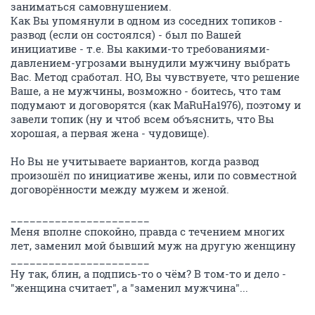
заниматься самовнушением.
Как Вы упомянули в одном из соседних топиков -
развод (если он состоялся) - был по Вашей
инициативе - т.е. Вы какими-то требованиями-
давлением-угрозами вынудили мужчину выбрать
Вас. Метод сработал. НО, Вы чувствуете, что решение
Ваше, а не мужчины, возможно - боитесь, что там
подумают и договорятся (как MaRuHa1976), поэтому и
завели топик (ну и чтоб всем объяснить, что Вы
хорошая, а первая жена - чудовище).
Но Вы не учитываете вариантов, когда развод
произошёл по инициативе жены, или по совместной
договорённости между мужем и женой.
______________________
Меня вполне спокойно, правда с течением многих
лет, заменил мой бывший муж на другую женщину
______________________
Ну так, блин, а подпись-то о чём? В том-то и дело -
"женщина считает", а "заменил мужчина"...