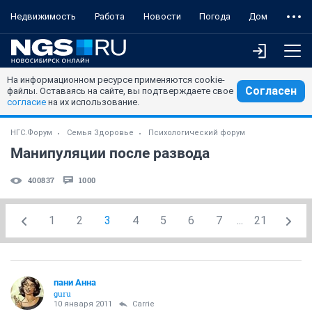
Недвижимость
Работа
Новости
Погода
Дом
На информационном ресурсе применяются cookie-
Согласен
файлы. Оставаясь на сайте, вы подтверждаете свое
согласие
на их использование.
НГС.Форум
Семья Здоровье
Психологический форум
Манипуляции после развода
400837
1000
1
2
3
4
5
6
7
...
21
пани Анна
guru
10 января 2011
Carrie