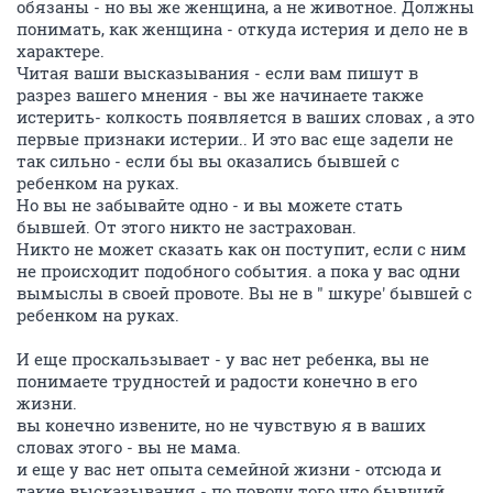
обязаны - но вы же женщина, а не животное. Должны
понимать, как женщина - откуда истерия и дело не в
характере.
Читая ваши высказывания - если вам пишут в
разрез вашего мнения - вы же начинаете также
истерить- колкость появляется в ваших словах , а это
первые признаки истерии.. И это вас еще задели не
так сильно - если бы вы оказались бывшей с
ребенком на руках.
Но вы не забывайте одно - и вы можете стать
бывшей. От этого никто не застрахован.
Никто не может сказать как он поступит, если с ним
не происходит подобного события. а пока у вас одни
вымыслы в своей провоте. Вы не в " шкуре' бывшей с
ребенком на руках.
И еще проскальзывает - у вас нет ребенка, вы не
понимаете трудностей и радости конечно в его
жизни.
вы конечно извените, но не чувствую я в ваших
словах этого - вы не мама.
и еще у вас нет опыта семейной жизни - отсюда и
такие высказывания - по поводу того что бывший