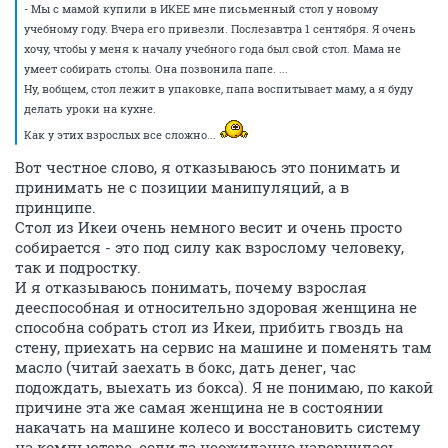
- Мы с мамой купили в ИКЕЕ мне письменный стол у новому
учебному году. Вчера его привезли. Послезавтра 1 сентября. Я очень
хочу, чтобы у меня к началу учебного года был свой стол. Мама не
умеет собирать столы. Она позвонила папе. ...
Ну, вобщем, стол лежит в упаковке, папа воспитывает маму, а я буду
делать уроки на кухне.
Как у этих взрослых все сложно...
Вот честное слово, я отказываюсь это понимать и
принимать не с позиции манипуляций, а в
принципе.
Стол из Икеи очень немного весит и очень просто
собирается - это под силу как взрослому человеку,
так и подростку.
И я отказываюсь понимать, почему взрослая
дееспособная и относительно здоровая женщина не
способна собрать стол из Икеи, прибить гвоздь на
стену, приехать на сервис на машине и поменять там
масло (читай заехать в бокс, дать денег, час
подождать, выехать из бокса). Я не понимаю, по какой
причине эта же самая женщина не в состоянии
накачать на машине колесо и восстановить систему
на компьютере, если та неожиданно навернулась.