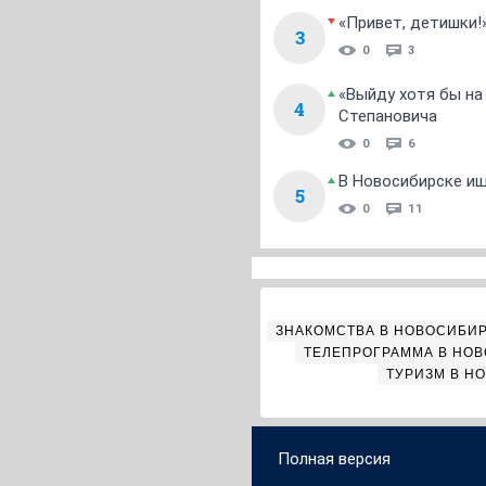
«Привет, детишки!
3
0
3
«Выйду хотя бы на
4
Степановича
0
6
В Новосибирске ищ
5
0
11
ЗНАКОМСТВА В НОВОСИБИ
ТЕЛЕПРОГРАММА В НО
ТУРИЗМ В Н
Полная версия