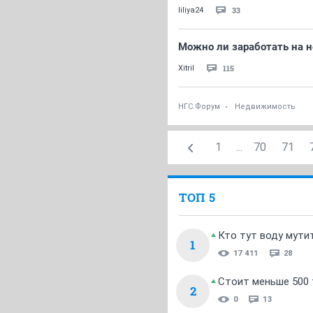
33
liliya24
Можно ли заработать на 
115
Xitril
НГС.Форум
Недвижимость
1
...
70
71
ТОП 5
Кто тут воду мути
1
17 411
28
Стоит меньше 500 т
2
0
13