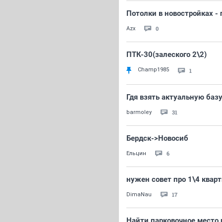
Потолки в новостройках -
0
Azx
ПТК-30(залеского 2\2)
Champ1985
1
Гдя взять актуальную баз
31
barmoley
Бердск->Новосиб
6
Ельцин
нужен совет про 1\4 квар
17
DimaNau
Найти парковочное место 