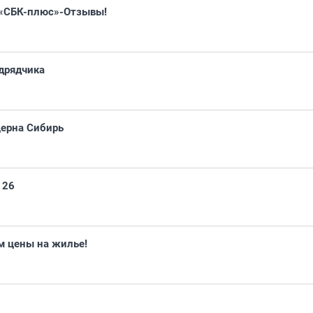
 «СБК-плюс»-Отзывы!
одрядчика
церна Сибирь
 26
м цены на жилье!