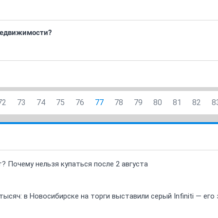
недвижимости?
72
73
74
75
76
77
78
79
80
81
82
8
т? Почему нельзя купаться после 2 августа
ысяч: в Новосибирске на торги выставили серый Infiniti — ег