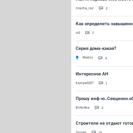
2
masha_raz
Как определить завышенн
7
vi0
Серия дома-какая?
Matiss
4
Интересное АН
1
ksynya0207
Прошу инф-ю..Секционн.о
2
Bo4e4ka
Строители не отдают гото
14
Segan