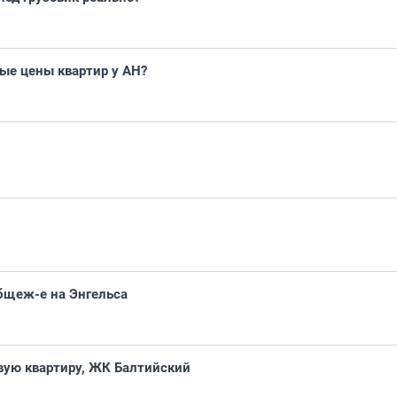
ые цены квартир у АН?
бщеж-е на Энгельса
вую квартиру, ЖК Балтийский