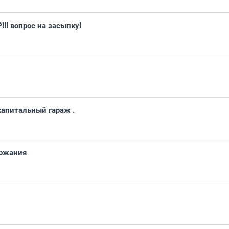
!! вопрос на засыпку!
капитальный гараж .
ержания