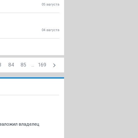
05 августа
04 августа
3
84
85
...
169
о заложил владелец