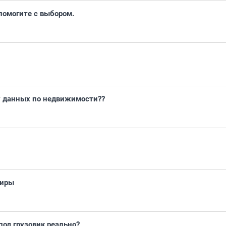
 помогите с выбором.
у данных по недвижимости??
тиры
под грузовик реально?