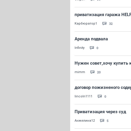
приватизация гаража HELP!
32
Карбюратор1
Аренда подвала
0
Infinity
Нужен совет,хочу купить 
20
mimm
договор пожизненого сод
0
lincoln1111
Приватизация через суд
5
Анжелина12