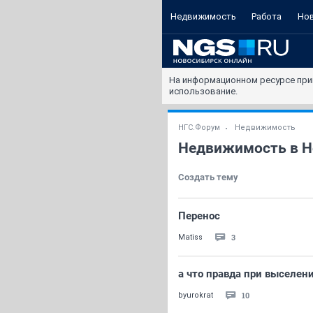
Недвижимость
Работа
Но
На информационном ресурсе при
использование.
НГС.Форум
Недвижимость
Недвижимость в Н
Создать тему
Перенос
3
Matiss
а что правда при выселен
10
byurokrat