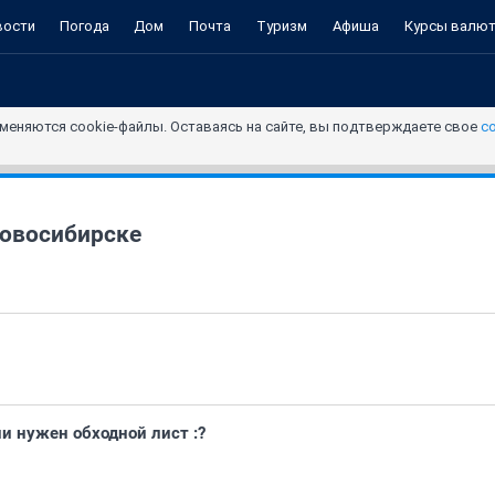
вости
Погода
Дом
Почта
Туризм
Афиша
Курсы валю
меняются cookie-файлы. Оставаясь на сайте, вы подтверждаете свое
с
овосибирске
ии нужен обходной лист :?