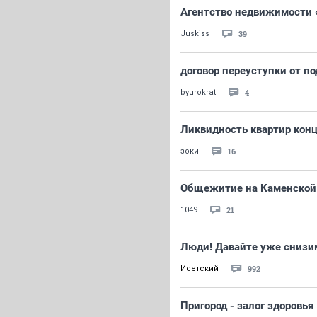
Агентство недвижимости
39
Juskiss
договор переуступки от п
4
byurokrat
Ликвидность квартир кон
16
зоки
Общежитие на Каменской
21
1049
Люди! Давайте уже снизи
992
Исетский
Пригород - залог здоровья