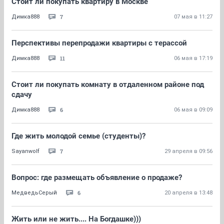
Стоит ли покупать квартиру в Москве
7
Димка888
07 мая в 11:27
Перспективы перепродажи квартиры с терассой
11
Димка888
06 мая в 17:19
Стоит ли покупать комнату в отдаленном районе под
сдачу
6
Димка888
06 мая в 09:09
Где жить молодой семье (студенты)?
7
Sayanwolf
29 апреля в 09:56
Вопрос: где размещать объявление о продаже?
6
МедведьСерый
20 апреля в 13:48
Жить или не жить.... На Богдашке)))