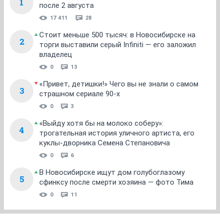
1
после 2 августа
17 411
28
Стоит меньше 500 тысяч: в Новосибирске на
2
торги выставили серый Infiniti — его заложил
владелец
0
13
«Привет, детишки!» Чего вы не знали о самом
3
страшном сериале 90-х
0
3
«Выйду хотя бы на молоко соберу»:
4
трогательная история уличного артиста, его
куклы-дворника Семена Степановича
0
6
В Новосибирске ищут дом голубоглазому
5
сфинксу после смерти хозяина — фото Тима
0
11