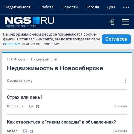
Недвижимость
Работа
Новости
Погода
Дом
На информационном ресурсе применяются cookie-
Согласен
файлы. Оставаясь на сайте, вы подтверждаете свое
согласие
на их использование.
НГС.Форум
Недвижимость
Недвижимость в Новосибирске
Создать тему
Страх или лень?
58
OriginalBa
05 июля
Как относиться к "тихим соседям" в объявлениях?
21
Mr.Ash
04 июля