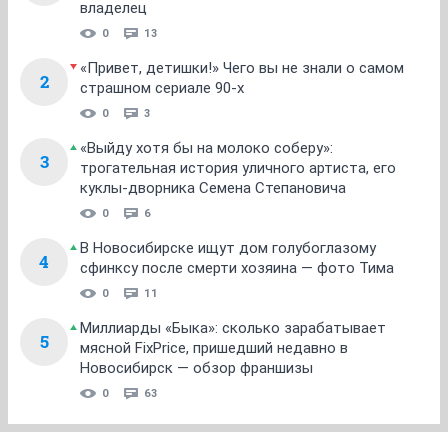
владелец
0
13
«Привет, детишки!» Чего вы не знали о самом
2
страшном сериале 90-х
0
3
«Выйду хотя бы на молоко соберу»:
3
трогательная история уличного артиста, его
куклы-дворника Семена Степановича
0
6
В Новосибирске ищут дом голубоглазому
4
сфинксу после смерти хозяина — фото Тима
0
11
Миллиарды «Быка»: сколько зарабатывает
5
мясной FixPrice, пришедший недавно в
Новосибирск — обзор франшизы
0
63