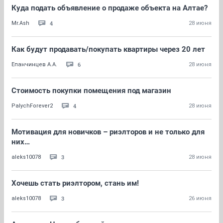
Куда подать объявление о продаже объекта на Алтае?
4
Mr.Ash
28 июня
Как будут продавать/покупать квартиры через 20 лет
6
Епанчинцев А.А.
28 июня
Стоимость покупки помещения под магазин
4
PalychForever2
28 июня
Мотивация для новичков – риэлторов и не только для
них…
3
aleks10078
28 июня
Хочешь стать риэлтором, стань им!
3
aleks10078
26 июня