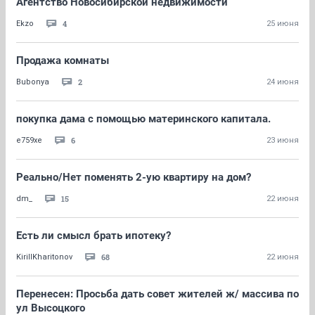
Агентство Новосибирской недвижимости
4
Ekzo
25 июня
Продажа комнаты
2
Bubonya
24 июня
покупка дама с помощью материнского капитала.
6
е759хе
23 июня
Реально/Нет поменять 2-ую квартиру на дом?
15
dm_
22 июня
Есть ли смысл брать ипотеку?
68
KirillKharitonov
22 июня
Перенесен: Просьба дать совет жителей ж/ массива по
ул Высоцкого