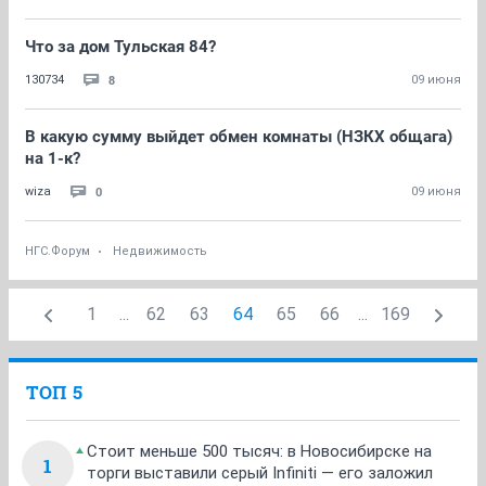
Что за дом Тульская 84?
8
130734
09 июня
В какую сумму выйдет обмен комнаты (НЗКХ общага)
на 1-к?
0
wiza
09 июня
НГС.Форум
Недвижимость
1
...
62
63
64
65
66
...
169
ТОП 5
Стоит меньше 500 тысяч: в Новосибирске на
1
торги выставили серый Infiniti — его заложил