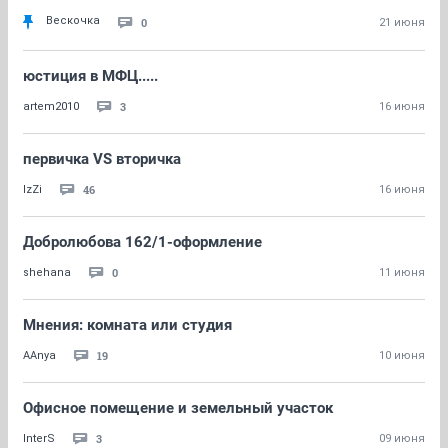
Вескочка
0
21 июня
юстиция в МФЦ.....
3
artem2010
16 июня
первичка VS вторичка
46
IzZi
16 июня
Добролюбова 162/1-оформление
0
shehana
11 июня
Мнения: комната или студия
19
AAnya
10 июня
Офисное помещение и земельный участок
3
InterS
09 июня