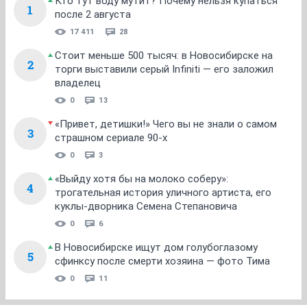
Кто тут воду мутит? Почему нельзя купаться
1
после 2 августа
17 411
28
Стоит меньше 500 тысяч: в Новосибирске на
2
торги выставили серый Infiniti — его заложил
владелец
0
13
«Привет, детишки!» Чего вы не знали о самом
3
страшном сериале 90-х
0
3
«Выйду хотя бы на молоко соберу»:
4
трогательная история уличного артиста, его
куклы-дворника Семена Степановича
0
6
В Новосибирске ищут дом голубоглазому
5
сфинксу после смерти хозяина — фото Тима
0
11