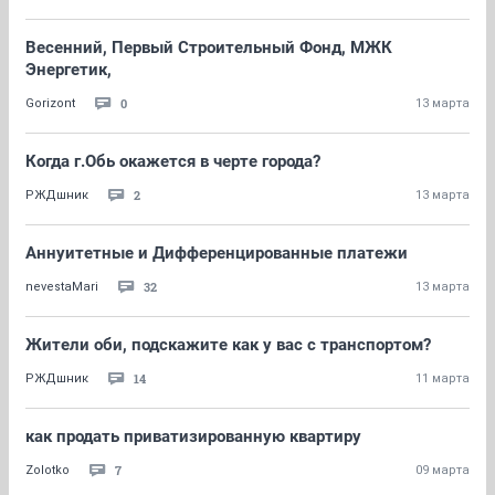
Весенний, Первый Строительный Фонд, МЖК
Энергетик,
0
Gorizont
13 марта
Когда г.Обь окажется в черте города?
2
РЖДшник
13 марта
Аннуитетные и Дифференцированные платежи
32
nevestaMari
13 марта
Жители оби, подскажите как у вас с транспортом?
14
РЖДшник
11 марта
как продать приватизированную квартиру
7
Zolotko
09 марта