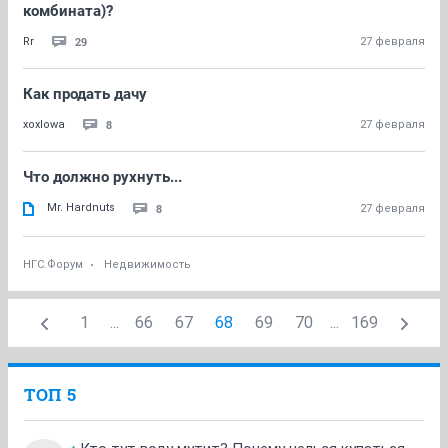
комбината)?
29
Rr
27 февраля
Как продать дачу
8
xoxlowa
27 февраля
Что должно рухнуть...
Mr. Hardnuts
8
27 февраля
НГС.Форум
Недвижимость
1
...
66
67
68
69
70
...
169
ТОП 5