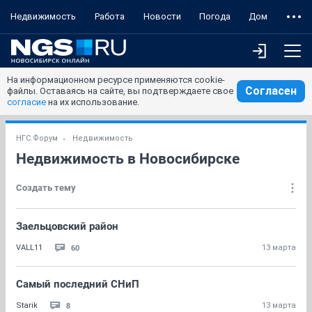
Недвижимость
Работа
Новости
Погода
Дом
На информационном ресурсе применяются cookie-
Согласен
файлы. Оставаясь на сайте, вы подтверждаете свое
согласие
на их использование.
НГС.Форум
Недвижимость
Недвижимость в Новосибирске
Создать тему
Заельцовский район
60
VALL11
13 марта
Самый последний СНиП
8
Starik
13 марта