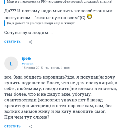
Мир в тч экономика РН - это многофакторный сложный анализ!
Да??? И поэтому надо мыслить железобетонным
постулатом - "жилье нужно всем"(С)
Да, в домах от Дискуса люди ещё и живут...
Сочувствую людям....
ОТВЕТИТЬ
ljkkfh
L
veteran
15 июля 2015
теплый_пол
все, Зин, обидеть норовишь?:)да, я покупан:)и хочу
купить подешевле.Благо, что не для спекуляций, а
себе , любимому, гнездо вить:)не влезая в ипотеки,
тем более, что и не дадут мне, убогуму,
славтехосподи (испортил удачно лет 8 назад
кредитную историю) и с тех пор все сам, сам, без
всяких займов живу и на хату накопить смог.
При чем тут слюна?
ОТВЕТИТЬ