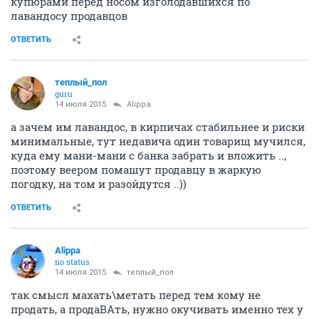
купюрами перед носом изголодавшихся по
лавандосу продавцов
ОТВЕТИТЬ
теплый_пол
guru
14 июля 2015
Alippa
а зачем им лавандос, в кирпичах стабильнее и риски
минимальные, тут недавича один товарищ мучился,
куда ему мани-мани с банка забрать и вложить ..,
поэтому веером помашут продавцу в жаркую
погодку, на том и разойдутся ..))
ОТВЕТИТЬ
Alippa
no status
14 июля 2015
теплый_пол
так смысл махать\метать перед тем кому не
продать, а продаВАть, нужно окучивать именно тех у