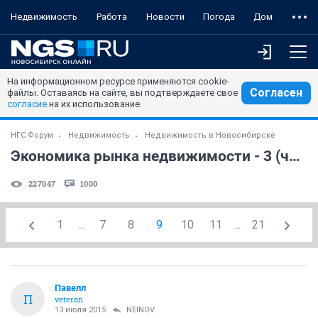
Недвижимость
Работа
Новости
Погода
Дом
На информационном ресурсе применяются cookie-
Согласен
файлы. Оставаясь на сайте, вы подтверждаете свое
согласие
на их использование.
НГС.Форум
Недвижимость
Недвижимость в Новосибирске
Экономика рынка недвижимости - 3 (часть 9)
227047
1000
1
...
7
8
9
10
11
...
21
Павелл
П
veteran
13 июля 2015
NEINOV