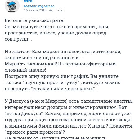
wiza
больше хорошего
15 июля 2015
Tarz
Вы опять узко смотрите.
Сегментируйте не только во времени , но и
пространстве, классе, уровне дохода опред.
соц.групп...
Не хватает Вам маркетинговой, статистической,
экономической подкованности...
Мир в тч экономика РН - это многофакторный
сложный анализ!
Построив одну кривую или график, Вы увидите
только "научную проститутку" , которую можно
повернуть "и так и сяк и через косяк"...
У Дискуса (как и Мавроди) есть талантливые адепты,
интересующиеся доходом и инвестированием. Вот
"ветка Дискуса". Зачем, например, люди бегают уже
год-два-три ради процесса записи, а все точки входа
и минимумы были пройдены лет Х назад? Нравится
"процесс ради процесса"?
Да, в домах от Дискуса люди ещё и живут...