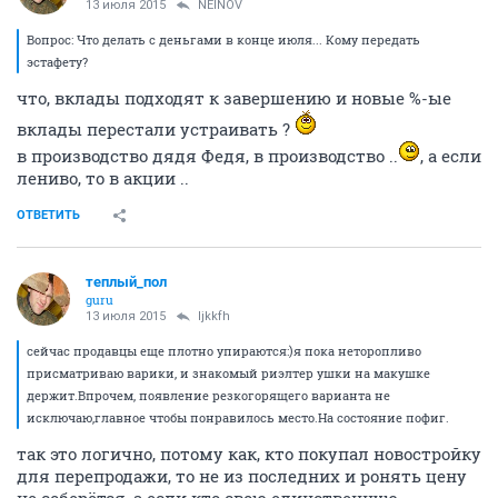
13 июля 2015
NEINOV
Вопрос: Что делать с деньгами в конце июля... Кому передать
эстафету?
что, вклады подходят к завершению и новые %-ые
вклады перестали устраивать ?
в производство дядя Федя, в производство ..
, а если
лениво, то в акции ..
ОТВЕТИТЬ
теплый_пол
guru
13 июля 2015
ljkkfh
сейчас продавцы еще плотно упираются:)я пока неторопливо
присматриваю варики, и знакомый риэлтер ушки на макушке
держит.Впрочем, появление резкогорящего варианта не
исключаю,главное чтобы понравилось место.На состояние пофиг.
так это логично, потому как, кто покупал новостройку
для перепродажи, то не из последних и ронять цену