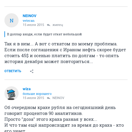
NEINOV
N
veteran
15 июля 2015
жилец
В доллар входи, если будет откат небольшой
Так я в нем... А вот с откатом по моему проблема.
Если после соглашения с Ираном нефть скорее будет
стоить 45$ и осенью платить по долгам - то опять
история декабря может повториться...
ОТВЕТИТЬ
wiza
больше хорошего
15 июля 2015
NEINOV
Об очередном крахе рубля на сегодняшний день
говорит процентов 90 аналитиков.
Просто "доза" этого краха разная у всех...
И что там ещё напроисходит за время до краха - кто
его знает...