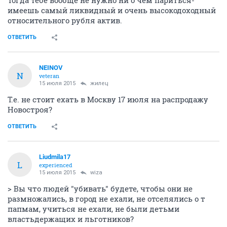
Тогда тебе вообще не нужно ни о чем париться-
имеешь самый ликвидный и очень высокодоходный
относительного рубля актив.
ОТВЕТИТЬ
NEINOV
N
veteran
15 июля 2015
жилец
Т.е. не стоит ехать в Москву 17 июля на распродажу
Новостроя?
ОТВЕТИТЬ
Liudmila17
L
experienced
15 июля 2015
wiza
> Вы что людей "убивать" будете, чтобы они не
размножались, в город не ехали, не отселялись о т
папмам, учиться не ехали, не были детьми
властьдержащих и льготников?