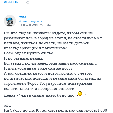
ОТВЕТИТЬ
wiza
больше хорошего
15 июля 2015
Tarz
Вы что людей "убивать" будете, чтобы они не
размножались, в город не ехали, не отселялись о т
папмам, учиться не ехали, не были детьми
властьдержащих и льготников?
Всем будет нужно жилье.
И по разным ценам.
Богатым людям неведомы наши рассуждения.
И дискусоманам тоже они не досуг.
А вот средний класс и новостройки, с учётом
политической помощи и реанимации богатейших
строителей Форбс Государством подвержены
волатильности и неопределённости...
Девиз - "жить одним днём (и ночью
)"
офф
На СУ-155 почти 10 лет смотрели, как они якобы 1 000