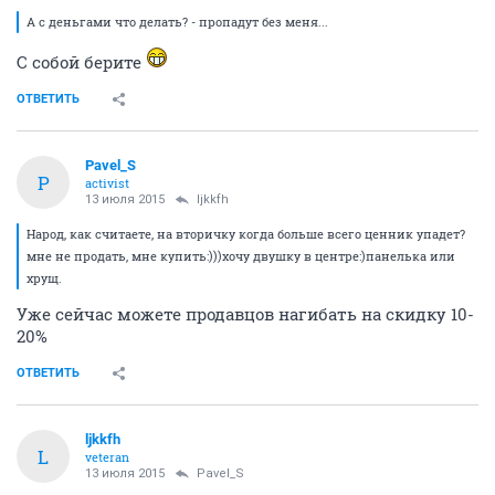
А с деньгами что делать? - пропадут без меня...
С собой берите
ОТВЕТИТЬ
Pavel_S
P
activist
13 июля 2015
ljkkfh
Народ, как считаете, на вторичку когда больше всего ценник упадет?
мне не продать, мне купить:)))хочу двушку в центре:)панелька или
хрущ.
Уже сейчас можете продавцов нагибать на скидку 10-
20%
ОТВЕТИТЬ
ljkkfh
L
veteran
13 июля 2015
Pavel_S