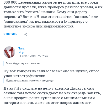
000 000 деревянных налогов не платили, все сроки
давности прошли, куча проверок разного уровня, а их
только что "топить" начали. Кому они дорогу
перешли? Вот и в Н-ске это отзавётся "сливом" или
"зависанием" их недвижимости (к примеру о
политике экономики недвижимости).
ОТВЕТИТЬ
Tarz
v.i.p.
15 июля 2015
wiza
Всем будет нужно жилье.
Ну вот конкретно сейчас "всем" оно не нужно, спрос
упал катастрофически.
И дискусоманам тоже они не досуг.
Да ну? Ну сходите на ветку адептов Дискуса, они
сейчас там вовсю обсуждают не как очередь занять,
а как продать ранее купленное с минимальными
потерями, очень даже их этот вопрос занимает.