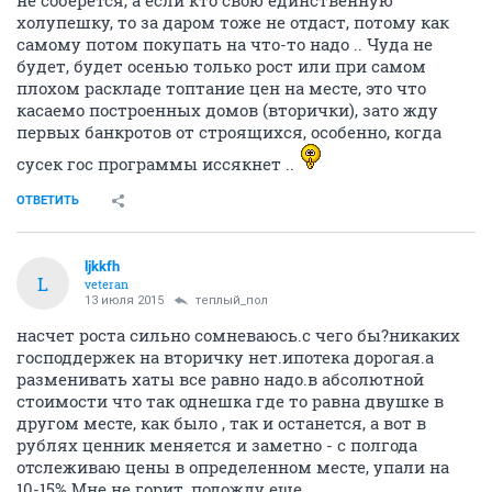
не соберётся, а если кто свою единственную
холупешку, то за даром тоже не отдаст, потому как
самому потом покупать на что-то надо .. Чуда не
будет, будет осенью только рост или при самом
плохом раскладе топтание цен на месте, это что
касаемо построенных домов (вторички), зато жду
первых банкротов от строящихся, особенно, когда
сусек гос программы иссякнет ..
ОТВЕТИТЬ
ljkkfh
L
veteran
13 июля 2015
теплый_пол
насчет роста сильно сомневаюсь.с чего бы?никаких
господдержек на вторичку нет.ипотека дорогая.а
разменивать хаты все равно надо.в абсолютной
стоимости что так однешка где то равна двушке в
другом месте, как было , так и останется, а вот в
рублях ценник меняется и заметно - с полгода
отслеживаю цены в определенном месте, упали на
10-15%.Мне не горит, подожду еще.