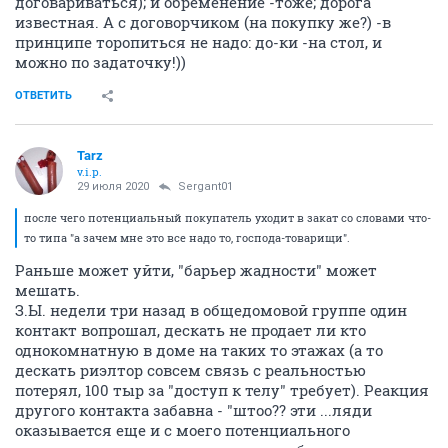
договариваться); и обременение -тоже; дорога
известная. А с договорчиком (на покупку же?) -в
принципе торопиться не надо: до-ки -на стол, и
можно по задаточку!))
ОТВЕТИТЬ
Tarz
v.i.p.
29 июля 2020
Sergant01
после чего потенциальный покупатель уходит в закат со словами что-
то типа "а зачем мне это все надо то, господа-товарищи".
Раньше может уйти, "барьер жадности" может
мешать.
З.Ы. недели три назад в общедомовой группе один
контакт вопрошал, дескать не продает ли кто
однокомнатную в доме на таких то этажах (а то
дескать риэлтор совсем связь с реальностью
потерял, 100 тыр за "доступ к телу" требует). Реакция
другого контакта забавна - "штоо?? эти ...ляди
оказывается еще и с моего потенциального