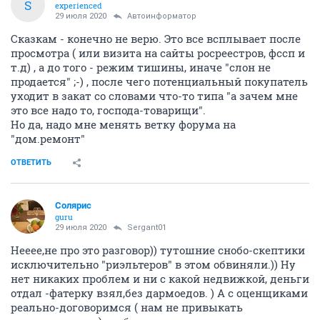
S
experienced
29 июля 2020
Автоинформатор
Сказкам - конечно не верю. Это все всплывает после
просмотра ( или визита на сайты росреестров, фссп и
т.д) , а до того - режим тишины, иначе "слон не
продается" ;-) , после чего потенциальный покупатель
уходит в закат со словами что-то типа "а зачем мне
это все надо то, господа-товарищи".
Но да, надо мне менять ветку форума на
"дом.ремонт"
ОТВЕТИТЬ
Солярис
guru
29 июля 2020
Sergant01
Нееее,не про это разговор)) тутошние снобо-скептики
исключительно "риэльтеров" в этом обвиняли.)) Ну
нет никаких проблем и ни с какой недвижкой, деньги
отдал -фатерку взял,без дармоедов. ) А с оценщиками
реально-договоримся ( нам не привыкать