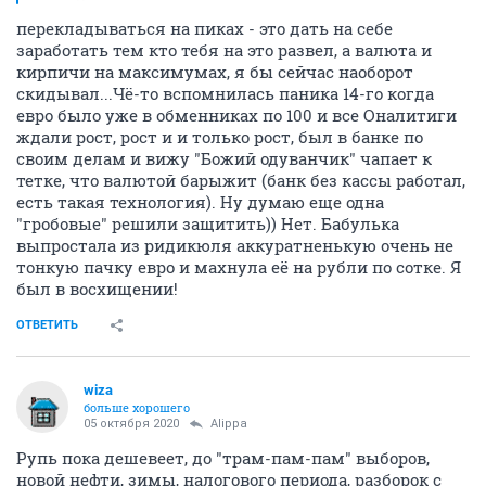
перекладываться на пиках - это дать на себе
заработать тем кто тебя на это развел, а валюта и
кирпичи на максимумах, я бы сейчас наоборот
скидывал...Чё-то вспомнилась паника 14-го когда
евро было уже в обменниках по 100 и все Оналитиги
ждали рост, рост и и только рост, был в банке по
своим делам и вижу "Божий одуванчик" чапает к
тетке, что валютой барыжит (банк без кассы работал,
есть такая технология). Ну думаю еще одна
"гробовые" решили защитить)) Нет. Бабулька
выпростала из ридикюля аккуратненькую очень не
тонкую пачку евро и махнула её на рубли по сотке. Я
был в восхищении!
ОТВЕТИТЬ
wiza
больше хорошего
05 октября 2020
Alippa
Рупь пока дешевеет, до "трам-пам-пам" выборов,
новой нефти, зимы, налогового периода, разборок с