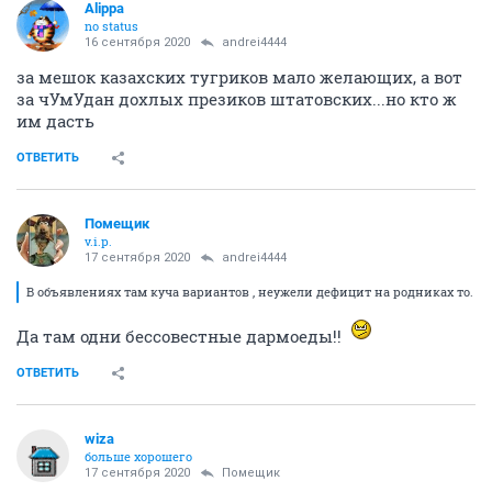
Alippa
no status
16 сентября 2020
andrei4444
за мешок казахских тугриков мало желающих, а вот
за чУмУдан дохлых презиков штатовских...но кто ж
им дасть
ОТВЕТИТЬ
Помещик
v.i.p.
17 сентября 2020
andrei4444
В объявлениях там куча вариантов , неужели дефицит на родниках то.
Да там одни бессовестные дармоеды!!
ОТВЕТИТЬ
wiza
больше хорошего
17 сентября 2020
Помещик