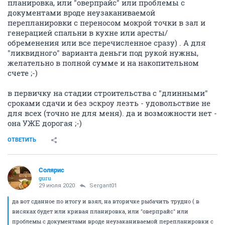
планировка, или "оверпрайс" или проблемы с
документами вроде неузаканиваемой
перепланировки с переносом мокрой точки в зал и
генерацией спальни в кухне или аресты/
обременения или все перечисленное сразу) . А для
"ликвидного" варианта деньги под рукой нужны,
желательно в полной сумме и на накопительном
счете ;-)
в первичку на стадии строительства с "длинными"
сроками сдачи и без эскроу лезть - удовольствие не
для всех (точно не для меня). да и возможности нет -
она УЖЕ дорогая ;-)
ОТВЕТИТЬ
Солярис
guru
29 июля 2020
Sergant01
да вот сданное по итогу и взял, на вторичке рыбачить трудно ( в
висяках будет или кривая планировка, или "оверпрайс" или
проблемы с документами вроде неузаканиваемой перепланировки с