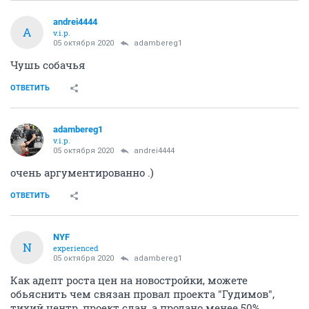
andrei4444
A
v.i.p.
05 октября 2020
adambereg1
Чушь собачья
ОТВЕТИТЬ
adambereg1
v.i.p.
05 октября 2020
andrei4444
очень аргументированно .)
ОТВЕТИТЬ
NYF
N
experienced
05 октября 2020
adambereg1
Как адепт роста цен на новостройки, можете
обьяснить чем связан провал проекта "Гудимов",
тихий центр, проект сдан, а продано менее 50%