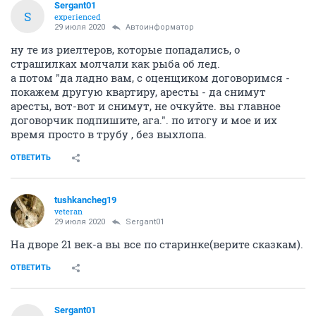
Sergant01
S
experienced
29 июля 2020
Автоинформатор
ну те из риелтеров, которые попадались, о
страшилках молчали как рыба об лед.
а потом "да ладно вам, с оценщиком договоримся -
покажем другую квартиру, аресты - да снимут
аресты, вот-вот и снимут, не очкуйте. вы главное
договорчик подпишите, ага.". по итогу и мое и их
время просто в трубу , без выхлопа.
ОТВЕТИТЬ
tushkancheg19
veteran
29 июля 2020
Sergant01
На дворе 21 век-а вы все по старинке(верите сказкам).
ОТВЕТИТЬ
Sergant01