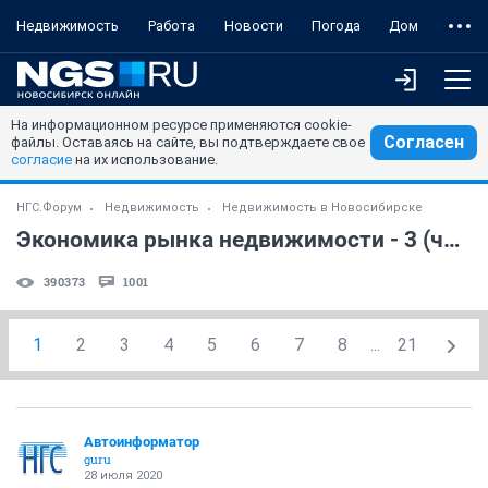
Недвижимость
Работа
Новости
Погода
Дом
На информационном ресурсе применяются cookie-
Согласен
файлы. Оставаясь на сайте, вы подтверждаете свое
согласие
на их использование.
НГС.Форум
Недвижимость
Недвижимость в Новосибирске
Экономика рынка недвижимости - 3 (часть 18)
390373
1001
1
2
3
4
5
6
7
8
...
21
Автоинформатор
guru
28 июля 2020