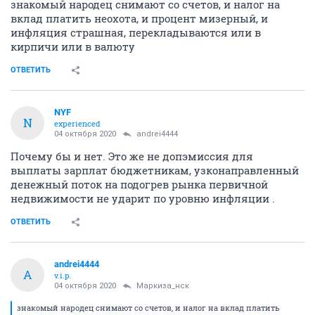
знакомый народец снимают со счетов, и налог на
вклад платить неохота, и процент мизерный, и
инфляция страшная, перекладываются или в
кирпичи или в валюту
ОТВЕТИТЬ
NYF
N
experienced
04 октября 2020
andrei4444
Почему бы и нет. Это же не допэмиссия для
выплаты зарплат бюджетникам, узконаправленный
денежный поток на подогрев рынка первичной
недвижимости не ударит по уровню инфляции .
ОТВЕТИТЬ
andrei4444
A
v.i.p.
04 октября 2020
Маркиза_нск
знакомый народец снимают со счетов, и налог на вклад платить