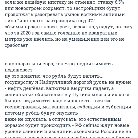
если же дешёвую ипотеку не отменят, ставку 6,5%
для новостроек сохранят, то застройщики будут
продолжать разогревать рынок всякими акциями
типа "ипотека от застройщика под 0%"
объемы продаж новостроек, вероятно, упадут, потому
что за 2020 год самые голодные до квадратных
метров уже наелись, но на уменьшение цен это не
сработает
в долларах или евро, конечно, недвижимость
подешевеет
ну это понятно, что рубль будут валить...
государству и Набиуллиной дорогой рубль не нужен
- нефть дешёвая, валютная выручка падает, а
социальных обязательств у Путина много и их хотя
бы для видимости надо выполнять - всякие
госпрограммы, маткапиталы, субсидии и субвенции
поэтому рубль будут опускать
даже не опускать, а отпускать, это естественным
образом будет происходить - РФ сейчас ждут новые
уровни санкций и изоляций, экономика России не на
высоте, а дорогие россияне в рубль не верят и будут