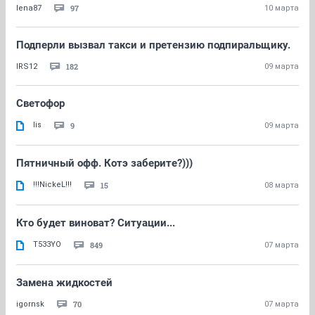
97
lena87
10 марта
Подперли вызвал такси и претензию подпиральщику.
182
IRS12
09 марта
Светофор
lis
9
09 марта
Пятничный офф. Котэ заберите?)))
!!!NickeL!!!
15
08 марта
Кто будет виноват? Ситуации...
T533YO
849
07 марта
Замена жидкостей
70
igornsk
07 марта