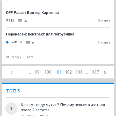
OFF Рашен Винтер Картонка
32
IRS12
06 марта
Перенесен: контракт для погрузчика
vetal23
0
04 марта
НГС.Форум
Авто
1
...
99
100
101
102
103
...
1337
ТОП 5
Кто тут воду мутит? Почему нельзя купаться
1
после 2 августа