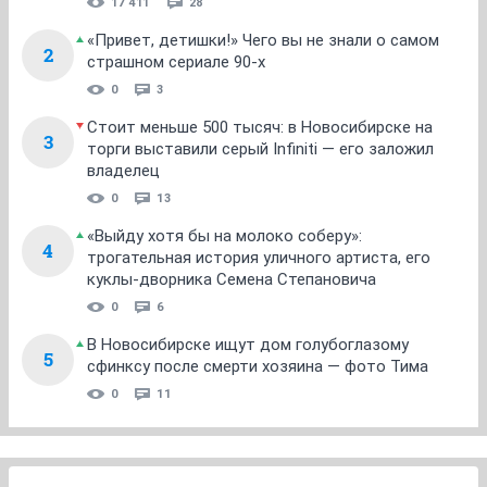
17 411
28
«Привет, детишки!» Чего вы не знали о самом
2
страшном сериале 90-х
0
3
Стоит меньше 500 тысяч: в Новосибирске на
3
торги выставили серый Infiniti — его заложил
владелец
0
13
«Выйду хотя бы на молоко соберу»:
4
трогательная история уличного артиста, его
куклы-дворника Семена Степановича
0
6
В Новосибирске ищут дом голубоглазому
5
сфинксу после смерти хозяина — фото Тима
0
11