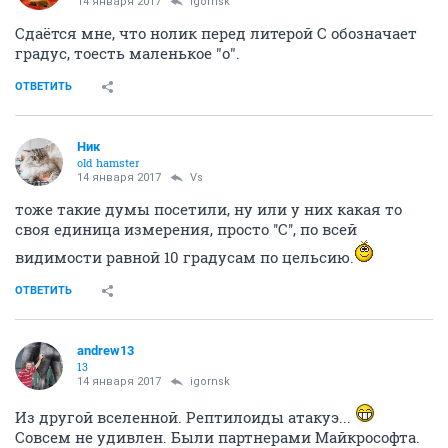
14 января 2017
igornsk
Сдаётся мне, что нолик перед литерой С обозначает
градус, тоесть маленькое "о".
ОТВЕТИТЬ
Ник
old hamster
14 января 2017
Vs
тоже такие думы посетили, ну или у них какая то
своя единица измерения, просто ''С'', по всей
видимости равной 10 градусам по цельсию.
ОТВЕТИТЬ
andrew13
13
14 января 2017
igornsk
Из другой вселенной. Рептилоиды атакуэ...
Совсем не удивлен. Были партнерами Майкрософта.