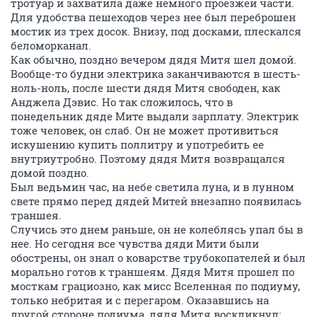
тротуар и захватила даже немного проезжей части.
Для удобства пешеходов через нее был переброшен
мостик из трех досок. Внизу, под досками, плескался
беломорканал.
Как обычно, поздно вечером дядя Митя шел домой.
Вообще-то будни электрика заканчиваются в шесть-
ноль-ноль, после шести дядя Митя свободен, как
Анджела Дэвис. Но так сложилось, что в
понедельник дяде Мите выдали зарплату. Электрик
тоже человек, он слаб. Он не может противиться
искушению купить поллитру и употребить ее
внутриутробно. Поэтому дядя Митя возвращался
домой поздно.
Был ведьмин час, на небе светила луна, и в лунном
свете прямо перед дядей Митей внезапно появилась
траншея.
Случись это днем раньше, он не колеблясь упал бы в
нее. Но сегодня все чувства дяди Мити были
обострены, он знал о коварстве трубокопателей и был
морально готов к траншеям. Дядя Митя прошел по
мосткам грациозно, как мисс Вселенная по подиуму,
только небритая и с перегаром. Оказавшись на
другой стороне подиума, дядя Митя воскликнул: