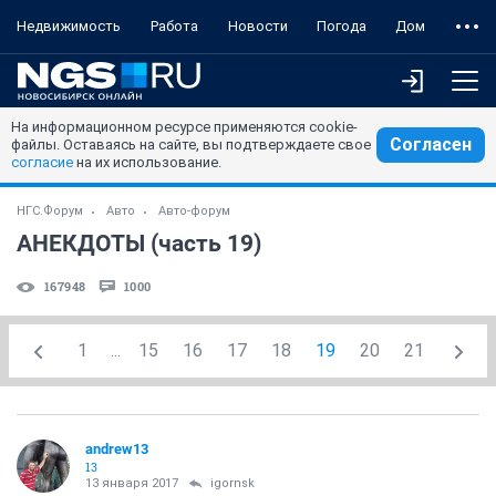
Недвижимость
Работа
Новости
Погода
Дом
На информационном ресурсе применяются cookie-
Согласен
файлы. Оставаясь на сайте, вы подтверждаете свое
согласие
на их использование.
НГС.Форум
Авто
Авто-форум
АНЕКДОТЫ (часть 19)
167948
1000
1
...
15
16
17
18
19
20
21
andrew13
13
13 января 2017
igornsk