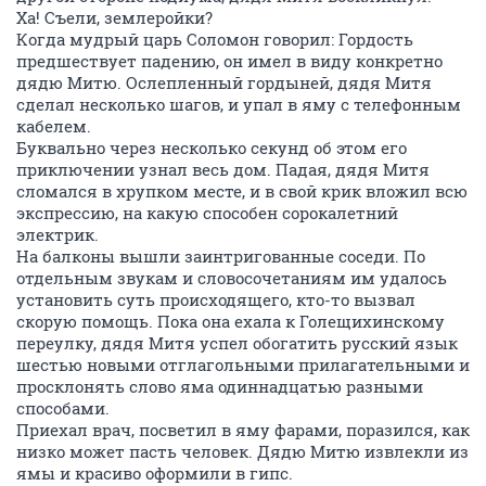
Ха! Съели, землеройки?
Когда мудрый царь Соломон говорил: Гордость
предшествует падению, он имел в виду конкретно
дядю Митю. Ослепленный гордыней, дядя Митя
сделал несколько шагов, и упал в яму с телефонным
кабелем.
Буквально через несколько секунд об этом его
приключении узнал весь дом. Падая, дядя Митя
сломался в хрупком месте, и в свой крик вложил всю
экспрессию, на какую способен сорокалетний
электрик.
На балконы вышли заинтригованные соседи. По
отдельным звукам и словосочетаниям им удалось
установить суть происходящего, кто-то вызвал
скорую помощь. Пока она ехала к Голещихинскому
переулку, дядя Митя успел обогатить русский язык
шестью новыми отглагольными прилагательными и
просклонять слово яма одиннадцатью разными
способами.
Приехал врач, посветил в яму фарами, поразился, как
низко может пасть человек. Дядю Митю извлекли из
ямы и красиво оформили в гипс.