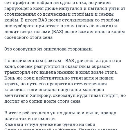
сет дрифта не набрав ни одного очка, но увидев
гарцующего коня дюже напугался и пытался уйти от
столкновения со всяческими столбами и самим
конём. В итоге ВАЗ после столкновения со столбом
вполуобороте прилетает в коня (конь не выжил) и
лежит вверх ногами (ВАЗ) возле вожделенного конём
соседского стога сена.
Это совокупно из описалова сторонами.
По пофиксенным фактам - ВАЗ дрифтил за долго до
коня, совсем разгулялся и сказочным образом
траектория его вывела именно в коня возле стога.
Конь же толи действительно отвязался и пошел
жрать, но путь его прекратила отечественная
классика, толи сначала напугался манёвров
мечтателя Хачироку, сквозанул куда глаза глядят, но
достиг его болид возле стога сена.
В итоге всё это дело ушло дальше и выше, правду
найти так и не смогли.
Каждый тянул денежное одеяло на себя.