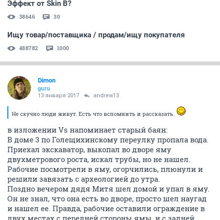
Эффект от Skin B?
38646
30
Ищу товар/поставщика / продам/ищу покупателя
488782
1000
Dimon
guru
13 января 2017
andrew13
Не скучно люди живут. Есть что вспомнить и рассказать.
в изложении Vs напоминает старый баян:
В доме 3 по Голещихинскому переулку пропала вода.
Приехал экскаватор, выкопал во дворе яму
двухметрового роста, искал трубы, но не нашел.
Рабочие посмотрели в яму, огорчились, плюнули и
решили завязать с археологией до утра.
Поздно вечером дядя Митя шел домой и упал в яму.
Он не знал, что она есть во дворе, просто шел наугад
и нашел ее. Правда, рабочие оставили ограждение в
двух местах с передней стороны ямы, и с задней,