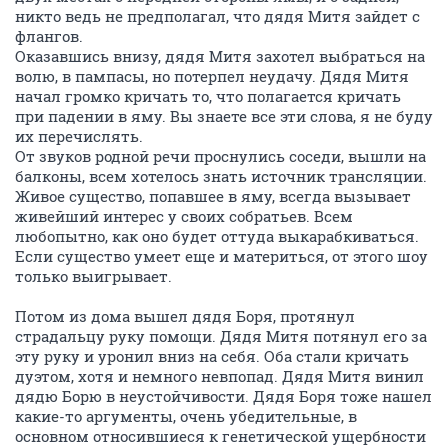
никто ведь не предполагал, что дядя Митя зайдет с
флангов.
Оказавшись внизу, дядя Митя захотел выбраться на
волю, в пампасы, но потерпел неудачу. Дядя Митя
начал громко кричать то, что полагается кричать
при падении в яму. Вы знаете все эти слова, я не буду
их перечислять.
От звуков родной речи проснулись соседи, вышли на
балконы, всем хотелось знать источник трансляции.
Живое существо, попавшее в яму, всегда вызывает
живейший интерес у своих собратьев. Всем
любопытно, как оно будет оттуда выкарабкиваться.
Если существо умеет еще и материться, от этого шоу
только выигрывает.
Потом из дома вышел дядя Боря, протянул
страдальцу руку помощи. Дядя Митя потянул его за
эту руку и уронил вниз на себя. Оба стали кричать
дуэтом, хотя и немного невпопад. Дядя Митя винил
дядю Борю в неустойчивости. Дядя Боря тоже нашел
какие-то аргументы, очень убедительные, в
основном относившиеся к генетической ущербности