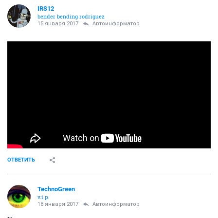
IRS12
bender bending rodriguez
15 января 2017
Автоинформатор
ОТВЕТИТЬ
TechnoGreen
v.i.p.
18 января 2017
Автоинформатор