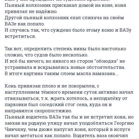
Пьяный колхозник прискакал домой на коне, коня
привязал не надёжно.
Другой пьяный колхозник ехал слихача на своём
ВАЗе как попало.
И случись так, что суждено было этому коню и ВАЗу
встретиться.
Так вот, определить степень вины было настолько
сложно, что судов было несколько.
И всё бы ничего, но никого из сторон "обоюдка" не
устраивала и вскрывались новые обстоятельства.
В итоге картина таким слоем масла намазана...
Конь привязан плохо и не покормлен, с
наступлением тёмного времени суток активно начал
отвязываться, т.к. жрать хотелось, а неподалёку от
парковки был соседский стог сена, куда он и
направился скоропостижно.
Пьяный водитель ВАЗа так бы и не встретил коня, но
заехав на родную улицу начал уподобляться Георгию
Чивчяну, чем дюже напугал коня, который в испуге
начал метаться как попало. Водитель ваза окончил