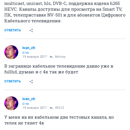
multicast, unicast, hls, DVB-C, поддержка кодека h265
HEVC. Каналы доступны для просмотра на Smart TV,
ПК, телеприставке NV-501 и для абонентов Цифрового
Кабельного телевидения.
ОТВЕТИТЬ
ivаn_zh
il va
19 января 2017
Мотор
В загранице кабельное телевидение давно уже в
fullhd, думаю и с 4к так же будет
ОТВЕТИТЬ
ivаn_zh
il va
19 января 2017
IRS12
У меня на их кабельном два тестовых канала, но
телек не тянет 4к