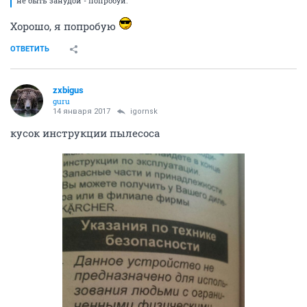
не быть занудой - попробуй.
Хорошо, я попробую
ОТВЕТИТЬ
zxbigus
guru
14 января 2017
igornsk
кусок инструкции пылесоса