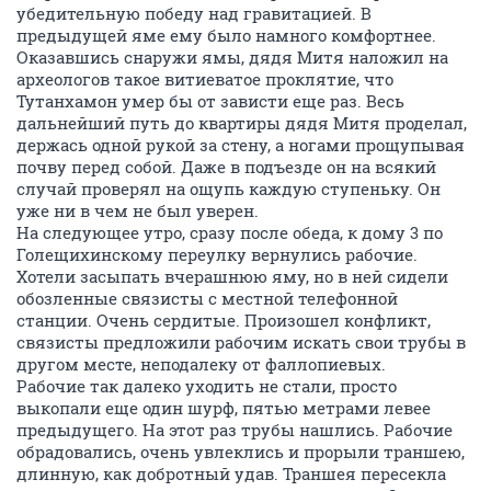
убедительную победу над гравитацией. В
предыдущей яме ему было намного комфортнее.
Оказавшись снаружи ямы, дядя Митя наложил на
археологов такое витиеватое проклятие, что
Тутанхамон умер бы от зависти еще раз. Весь
дальнейший путь до квартиры дядя Митя проделал,
держась одной рукой за стену, а ногами прощупывая
почву перед собой. Даже в подъезде он на всякий
случай проверял на ощупь каждую ступеньку. Он
уже ни в чем не был уверен.
На следующее утро, сразу после обеда, к дому 3 по
Голещихинскому переулку вернулись рабочие.
Хотели засыпать вчерашнюю яму, но в ней сидели
обозленные связисты с местной телефонной
станции. Очень сердитые. Произошел конфликт,
связисты предложили рабочим искать свои трубы в
другом месте, неподалеку от фаллопиевых.
Рабочие так далеко уходить не стали, просто
выкопали еще один шурф, пятью метрами левее
предыдущего. На этот раз трубы нашлись. Рабочие
обрадовались, очень увлеклись и прорыли траншею,
длинную, как добротный удав. Траншея пересекла