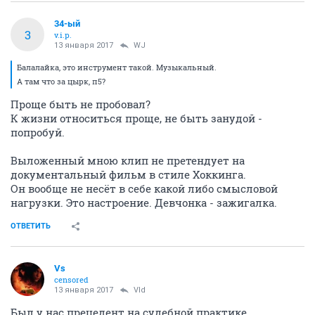
34-ый
3
v.i.p.
13 января 2017
WJ
Балалайка, это инструмент такой. Музыкальный.
А там что за цырк, п5?
Проще быть не пробовал?
К жизни относиться проще, не быть занудой -
попробуй.
Выложенный мною клип не претендует на
документальный фильм в стиле Хоккинга.
Он вообще не несёт в себе какой либо смысловой
нагрузки. Это настроение. Девчонка - зажигалка.
ОТВЕТИТЬ
Vs
censored
13 января 2017
Vld
Был у нас прецедент на судебной практике.