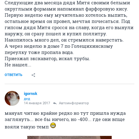
Следующие два месяца дядя Митя своими белыми
округлыми формами напоминал фарфоровую кису.
Первую неделю ему мучительно хотелось выпить,
остальное время он провел, мечтая почесаться. Под
гипсом дядя Митя сросся на славу, когда его вынули
наружу, он сразу пошел и купил поллитру.
Накопилось много дел, он стремился наверстать.
А через неделю в доме 7 по Голещихинскому
переулку тоже пропала вода.
Приезжал экскаватор, искал трубы.
Не нашел...
ОТВЕТИТЬ
igornsk
дед
14 января 2017
Автоинформатор
мануал читаю крайне редко но тут пришла нужда
заглянуть... все бы ничего, но -400... где они впще
взяли такую темп