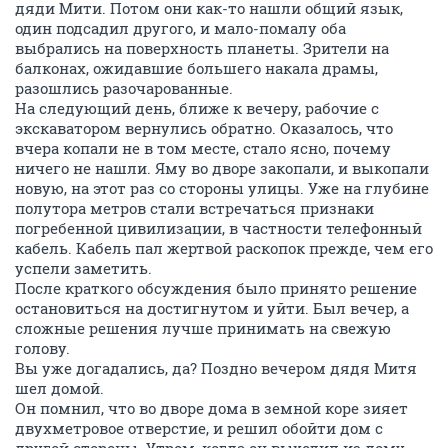
дяди Мити. Потом они как-то нашли общий язык,
один подсадил другого, и мало-помалу оба
выбрались на поверхность планеты. Зрители на
балконах, ожидавшие большего накала драмы,
разошлись разочарованные.
На следующий день, ближе к вечеру, рабочие с
экскаватором вернулись обратно. Оказалось, что
вчера копали не в том месте, стало ясно, почему
ничего не нашли. Яму во дворе закопали, и выкопали
новую, на этот раз со стороны улицы. Уже на глубине
полутора метров стали встречаться признаки
погребенной цивилизации, в частности телефонный
кабель. Кабель пал жертвой раскопок прежде, чем его
успели заметить.
После краткого обсуждения было принято решение
остановиться на достигнутом и уйти. Был вечер, а
сложные решения лучше принимать на свежую
голову.
Вы уже догадались, да? Поздно вечером дядя Митя
шел домой.
Он помнил, что во дворе дома в земной коре зияет
двухметровое отверстие, и решил обойти дом с