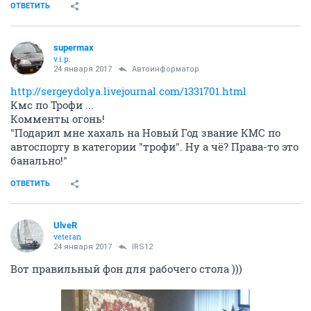
ОТВЕТИТЬ
supermax
v.i.p.
24 января 2017
Автоинформатор
http://sergeydolya.livejournal.com/1331701.html
Кмс по Трофи ...
Комменты огонь!
"Подарил мне хахаль на Новый Год звание КМС по
автоспорту в категории "трофи". Ну а чё? Права-то это
банально!"
ОТВЕТИТЬ
UlveR
veteran
24 января 2017
IRS12
Вот правильный фон для рабочего стола )))