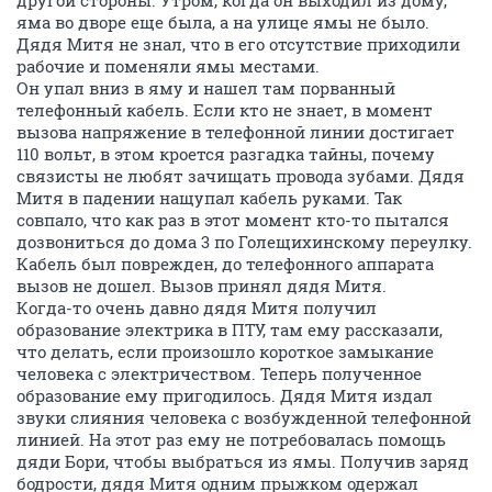
другой стороны. Утром, когда он выходил из дому,
яма во дворе еще была, а на улице ямы не было.
Дядя Митя не знал, что в его отсутствие приходили
рабочие и поменяли ямы местами.
Он упал вниз в яму и нашел там порванный
телефонный кабель. Если кто не знает, в момент
вызова напряжение в телефонной линии достигает
110 вольт, в этом кроется разгадка тайны, почему
связисты не любят зачищать провода зубами. Дядя
Митя в падении нащупал кабель руками. Так
совпало, что как раз в этот момент кто-то пытался
дозвониться до дома 3 по Голещихинскому переулку.
Кабель был поврежден, до телефонного аппарата
вызов не дошел. Вызов принял дядя Митя.
Когда-то очень давно дядя Митя получил
образование электрика в ПТУ, там ему рассказали,
что делать, если произошло короткое замыкание
человека с электричеством. Теперь полученное
образование ему пригодилось. Дядя Митя издал
звуки слияния человека с возбужденной телефонной
линией. На этот раз ему не потребовалась помощь
дяди Бори, чтобы выбраться из ямы. Получив заряд
бодрости, дядя Митя одним прыжком одержал