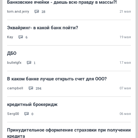
Банковские ячейки - даешь всю правду в массы?!
28
tom.and.jerry
21 мая
Эквайринг- в какой банк пойти?
6
Kay
19 мая
ДБО
1
bulletgfx
17 мая
В каком банке лучше открыть счет для ООО?
294
campbell
07 мая
кредитный брокеридж
0
Serg00
06 мая
Принудительное оформление страховки при получении
кредита