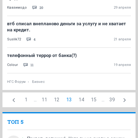
20
Квазимодо
29 апреля
втб списал внепланово деньги за услугу и не хватает
на кредит.
4
Suslik72
21 апреля
телефонный террор от банка(?)
11
Colour
19 апреля
НГС.Форум
Бизнес
1
...
11
12
13
14
15
...
39
ТОП 5