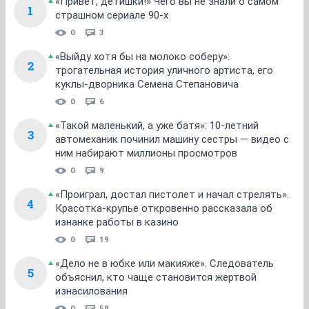
«Привет, детишки!» Чего вы не знали о самом
1
страшном сериале 90-х
0
3
«Выйду хотя бы на молоко соберу»:
2
трогательная история уличного артиста, его
куклы-дворника Семена Степановича
0
6
«Такой маленький, а уже батя»: 10-летний
3
автомеханик починил машину сестры — видео с
ним набирают миллионы просмотров
0
9
«Проиграл, достал пистолет и начал стрелять».
4
Красотка-крупье откровенно рассказала об
изнанке работы в казино
0
19
«Дело не в юбке или макияже». Следователь
5
объяснил, кто чаще становится жертвой
изнасилования
0
58