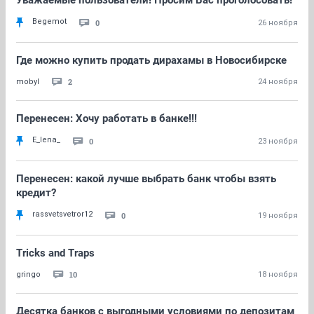
Уважаемые пользователи! Просим Вас проголосовать!
Begemot
0
26 ноября
Где можно купить продать дирахамы в Новосибирске
2
mobyl
24 ноября
Перенесен: Хочу работать в банке!!!
E_lena_
0
23 ноября
Перенесен: какой лучше выбрать банк чтобы взять
кредит?
rassvetsvetror12
0
19 ноября
Tricks and Traps
10
gringo
18 ноября
Десятка банков с выгодными условиями по депозитам