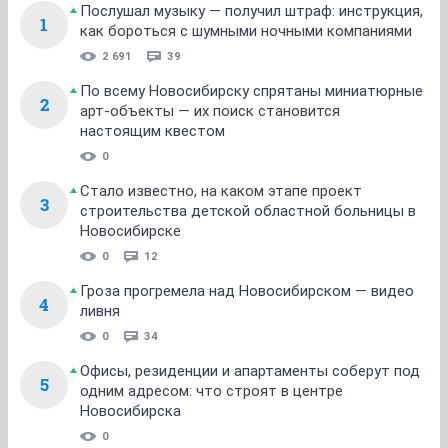
Послушал музыку — получил штраф: инструкция,
1
как бороться с шумными ночными компаниями
2 691
39
По всему Новосибирску спрятаны миниатюрные
2
арт-объекты — их поиск становится
настоящим квестом
0
Стало известно, на каком этапе проект
3
строительства детской областной больницы в
Новосибирске
0
12
Гроза прогремела над Новосибирском — видео
4
ливня
0
34
Офисы, резиденции и апартаменты соберут под
5
одним адресом: что строят в центре
Новосибирска
0