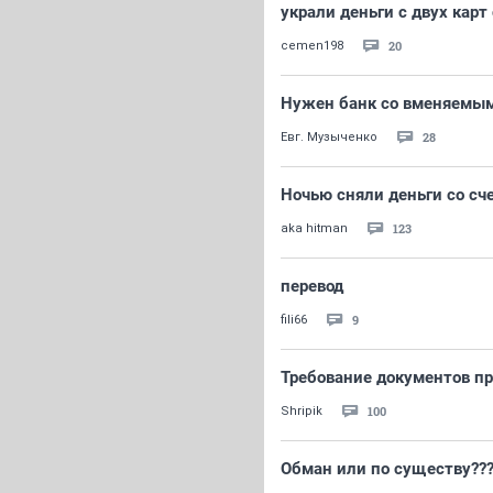
украли деньги с двух карт
20
cemen198
Нужен банк со вменяемым
28
Евг. Музыченко
Ночью сняли деньги со сч
123
aka hitman
перевод
9
fili66
Требование документов пр
100
Shripik
Обман или по существу??