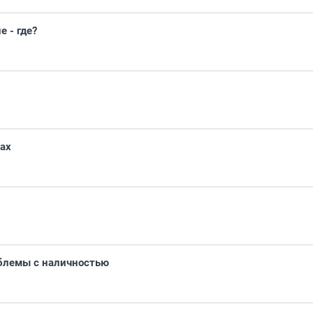
 - где?
ах
облемы с наличностью