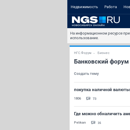
Недвижимость
Работа
Но
На информационном ресурсе при
использование.
НГС.Форум
Бизнес
Банковский форум
Создать тему
покупка наличной валюты
73
1806
Где можно обналичить ам
16
Pelikan