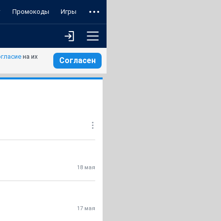
т
Промокоды
Игры
огласие
на их
Согласен
18 мая
17 мая