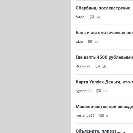
Сбербанк, послевстречие
14
force
Банк и автоматическая опл
15
wiza
Где взять 4500 рублевым
16
Испанка
Карта Yandex Деньги, кто-
15
System32
Мошеничество при вывод
0
romanua90
Объясните, плиззз.......