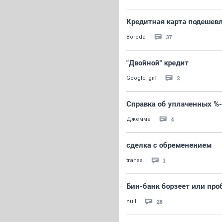
Кредитная карта подешевле
37
Boroda
"Двойной" кредит
2
Google_girl
Справка об уплаченных %-
4
Джемма
сделка с обременением
1
transs
Бин-банк борзеет или пр
28
null