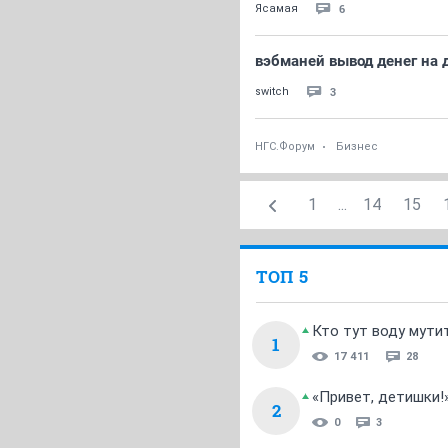
6
Ясамая
вэбманей вывод денег на 
3
switch
НГС.Форум
Бизнес
1
...
14
15
ТОП 5
Кто тут воду мути
1
17 411
28
«Привет, детишки!
2
0
3