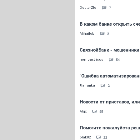
7
DoctorZlo
В каком банке открыть сч
2
Mihailob
СвязнойБанк - мошенники
54
homoastricus
"Ошибка автоматизирован
2
Лапушkа
Новости от приставов, или
45
Alqx
Помогите пожалуйста решит
22
olak82