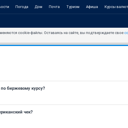
вости
Погода
Дом
Почта
Туризм
Афиша
Курсы валю
меняются cookie-файлы. Оставаясь на сайте, вы подтверждаете свое
с
 по биржевому курсу?
ериканский чек?