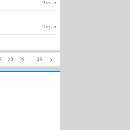
11 марта
10 марта
7
28
29
...
39