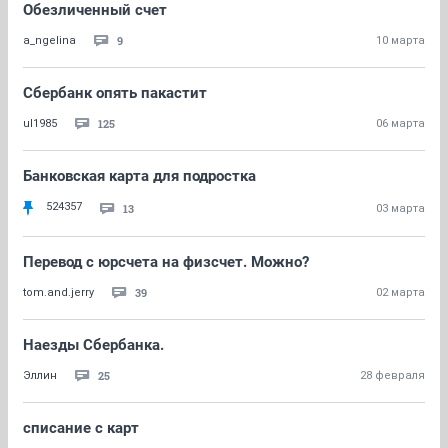
Обезличенный счет
9
a_ngelina
10 марта
Сбербанк опять пакастит
125
ul1985
06 марта
Банковская карта для подростка
524357
13
03 марта
Перевод с юрсчета на физсчет. Можно?
39
tom.and.jerry
02 марта
Наезды Сбербанка.
25
Эллин
28 февраля
списание с карт