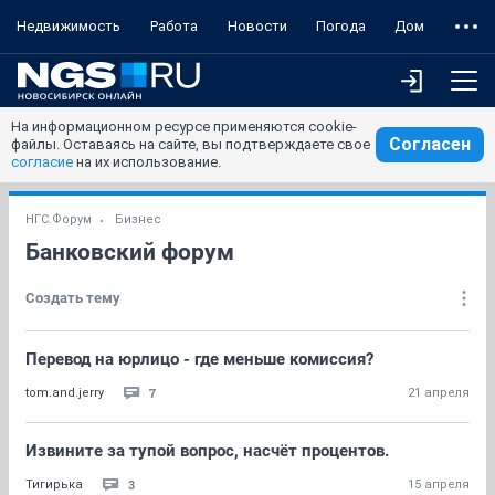
Недвижимость
Работа
Новости
Погода
Дом
На информационном ресурсе применяются cookie-
Согласен
файлы. Оставаясь на сайте, вы подтверждаете свое
согласие
на их использование.
НГС.Форум
Бизнес
Банковский форум
Создать тему
Перевод на юрлицо - где меньше комиссия?
7
tom.and.jerry
21 апреля
Извините за тупой вопрос, насчёт процентов.
3
Тигирька
15 апреля