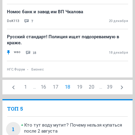
Номос банк и завод им ВП Чкалова
7
DoK113
20 декабря
Русский стандарт! Полиция ищет подозреваемую в
краже.
wao
18
18 декабря
НГС.Форум
Бизнес
1
...
16
17
18
19
20
...
39
ТОП 5
Кто тут воду мутит? Почему нельзя купаться
1
после 2 августа