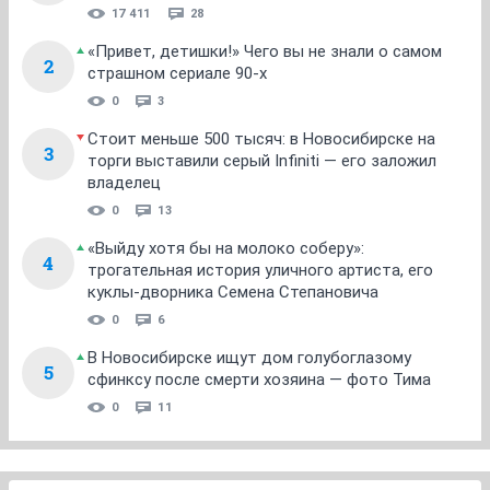
17 411
28
«Привет, детишки!» Чего вы не знали о самом
2
страшном сериале 90-х
0
3
Стоит меньше 500 тысяч: в Новосибирске на
3
торги выставили серый Infiniti — его заложил
владелец
0
13
«Выйду хотя бы на молоко соберу»:
4
трогательная история уличного артиста, его
куклы-дворника Семена Степановича
0
6
В Новосибирске ищут дом голубоглазому
5
сфинксу после смерти хозяина — фото Тима
0
11