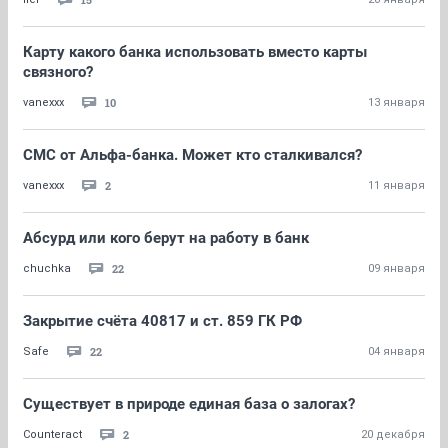
Карту какого банка использовать вместо карты
связного?
10
vanexxx
13 января
СМС от Альфа-банка. Может кто сталкивался?
2
vanexxx
11 января
Абсурд или кого берут на работу в банк
22
chuchka
09 января
Закрытие счёта 40817 и ст. 859 ГК РФ
22
Safe
04 января
Существует в природе единая база о залогах?
2
Counteract
20 декабря