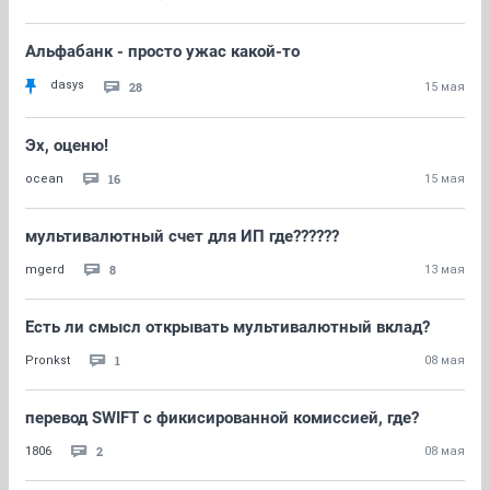
Альфабанк - просто ужас какой-то
dasys
28
15 мая
Эх, оценю!
16
ocean
15 мая
мультивалютный счет для ИП где??????
8
mgerd
13 мая
Есть ли смысл открывать мультивалютный вклад?
1
Pronkst
08 мая
перевод SWIFT с фикисированной комиссией, где?
2
1806
08 мая