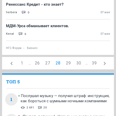
Ренессанс Кредит - кто знает?
0
herbera
07 мая
МДМ-Урса обманывает клиентов.
6
Kenal
07 мая
НГС.Форум
Бизнес
1
...
26
27
28
29
30
...
39
ТОП 5
Послушал музыку — получил штраф: инструкция,
1
как бороться с шумными ночными компаниями
2 691
20