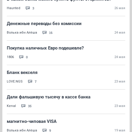
3
Haunted
26 мая
Денежные переводы без комиссии
16
Волька ибн Алёша
24 мая
Покупка наличных Евро подешевле?
0
1806
24 мая
Бланк векселя
7
LOVE.NGS
23 мая
Дали фальшивую тысячу в кассе банка
35
Kenal
23 мая
магнитно-чиповая VISA
9
Волька ибн Алёша
19 мая