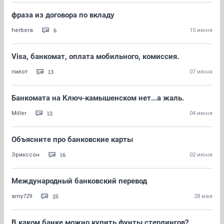
фраза из договора по вкладу
6
herbera
15 июня
Visa, банкомат, оплата мобильного, комиссия.
13
пилот
07 июня
Банкомата на Ключ-камышенском нет...а жаль.
12
Miller
04 июня
Объясните про банковские карты
16
Эрикссон
02 июня
Международный банковский перевод
25
arny729
28 мая
В каком банке можно купить фунты стерлингов?