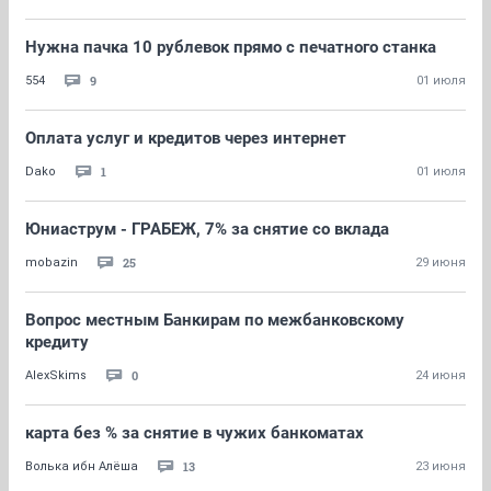
Нужна пачка 10 рублевок прямо с печатного станка
9
554
01 июля
Оплата услуг и кредитов через интернет
1
Dako
01 июля
Юниаструм - ГРАБЕЖ, 7% за снятие со вклада
25
mobazin
29 июня
Вопрос местным Банкирам по межбанковскому
кредиту
0
AlexSkims
24 июня
карта без % за снятие в чужих банкоматах
13
Волька ибн Алёша
23 июня