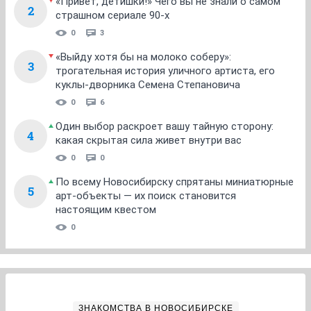
«Привет, детишки!» Чего вы не знали о самом
2
страшном сериале 90-х
0
3
«Выйду хотя бы на молоко соберу»:
3
трогательная история уличного артиста, его
куклы-дворника Семена Степановича
0
6
Один выбор раскроет вашу тайную сторону:
4
какая скрытая сила живет внутри вас
0
0
По всему Новосибирску спрятаны миниатюрные
5
арт-объекты — их поиск становится
настоящим квестом
0
ЗНАКОМСТВА В НОВОСИБИРСКЕ