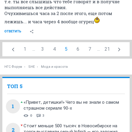
т.е. ты все слышишь что тебе говорят и в получне
выполняешь все действия.
Очухиваешься часа за 2 после этого, еще потом
лежишь... и часа через 4 вообще огурец
ОТВЕТИТЬ
1
...
3
4
5
6
7
...
21
НГС.Форум
SHE
Мода и красота
ТОП 5
«Привет, детишки!» Чего вы не знали о самом
1
страшном сериале 90-х
0
3
Стоит меньше 500 тысяч: в Новосибирске на
2
торги выставили серый Infiniti — его заложил