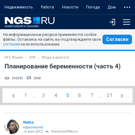
Недвижимость
Работа
Новости
Погода
Дом
На информационном ресурсе применяются cookie-
Согласен
файлы. Оставаясь на сайте, вы подтверждаете свое
согласие
на их использование.
НГС.Форум
SHE
Мода и красота
Планирование беременности (часть 4)
192291
1000
1
...
3
4
5
6
7
...
21
Nutsa
experienced
16 мая 2012
RainbowOfMoon