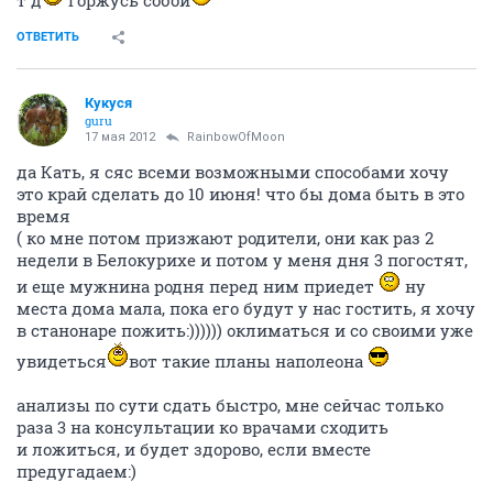
т д
горжусь собой
ОТВЕТИТЬ
Кукуся
guru
17 мая 2012
RainbowOfMoon
да Кать, я сяс всеми возможными способами хочу
это край сделать до 10 июня! что бы дома быть в это
время
( ко мне потом призжают родители, они как раз 2
недели в Белокурихе и потом у меня дня 3 погостят,
и еще мужнина родня перед ним приедет
ну
места дома мала, пока его будут у нас гостить, я хочу
в станонаре пожить:)))))) оклиматься и со своими уже
увидеться
вот такие планы наполеона
анализы по сути сдать быстро, мне сейчас только
раза 3 на консультации ко врачами сходить
и ложиться, и будет здорово, если вместе
предугадаем:)