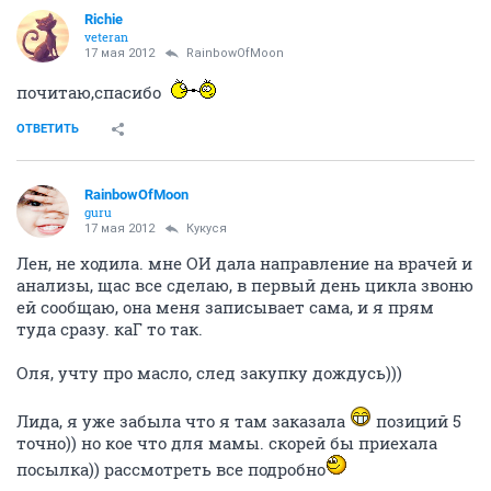
Richie
veteran
17 мая 2012
RainbowOfMoon
почитаю,спасибо
ОТВЕТИТЬ
RainbowOfMoon
guru
17 мая 2012
Кукуся
Лен, не ходила. мне ОИ дала направление на врачей и
анализы, щас все сделаю, в первый день цикла звоню
ей сообщаю, она меня записывает сама, и я прям
туда сразу. каГ то так.
Оля, учту про масло, след закупку дождусь)))
Лида, я уже забыла что я там заказала
позиций 5
точно)) но кое что для мамы. скорей бы приехала
посылка)) рассмотреть все подробно