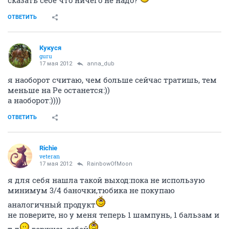
сказать себе что ничего не надо?
ОТВЕТИТЬ
Кукуся
guru
17 мая 2012
anna_dub
я наоборот считаю, чем больше сейчас тратишь, тем
меньше на Ре останется:))
а наоборот:))))
ОТВЕТИТЬ
Richie
veteran
17 мая 2012
RainbowOfMoon
я для себя нашла такой выход:пока не использую
минимум 3/4 баночки,тюбика не покупаю
аналогичный продукт
не поверите, но у меня теперь 1 шампунь, 1 бальзам и