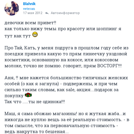
Blahnik
veteran
17 мая 2012
Автоинформатор
девочки всем привет!!
как только вижу темы про красоту или шоппинг я
тут как тут
Про Тай, Кать, у меня подруга в прошлом году себе из
поездки привезла какую то прям линеечку уходовой
косметики, основанную на кокосе, или кокосовом
молоке, точно не помню. говорит, прям ВОСТОРГ!!!
Аня, !! мне кажется большинство типичных женских
особей (о как я загнула) - подвержены, и при чем
сильно таким словам, как sale, акция...подарок за
покупку
Так что .....ты не одинока!!!
Маш, я сама обожаю магазины! но я жуткая жаба...и
никогда не куплю вещь за её реальную стоимость. - в
том смысле, что ха первоначальную стоимость -
ведь накрутка то бешеная...