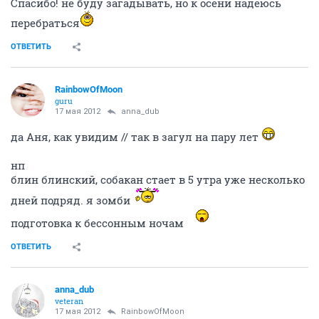
Спасибо! не буду загадывать, но к осени надеюсь
перебраться
ОТВЕТИТЬ
RainbowOfMoon
guru
17 мая 2012
anna_dub
да Аня, как увидим // так в загул на пару лет
нп
блин блинский, собакан стает в 5 утра уже несколько
дней подряд. я зомби
подготовка к бессонным ночам
ОТВЕТИТЬ
anna_dub
veteran
17 мая 2012
RainbowOfMoon