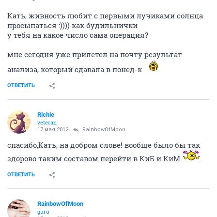
Кать, живность любит с первыми лучиками солнца
просыпаться :)))) как будильнички
у тебя на какое число сама операция?
мне сегодня уже прилетел на почту результат
анализа, который сдавала в понед-к
ОТВЕТИТЬ
Richie
veteran
17 мая 2012
RainbowOfMoon
cпасибо,Кать, на добром слове! вообще было бы так
здорово таким составом перейти в КиБ и КиМ
ОТВЕТИТЬ
RainbowOfMoon
guru