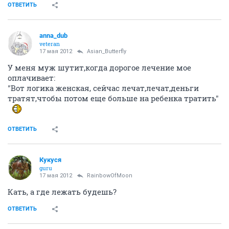
ОТВЕТИТЬ
anna_dub
veteran
17 мая 2012
Asian_Butterfly
У меня муж шутит,когда дорогое лечение мое
оплачивает:
"Вот логика женская, сейчас лечат,лечат,деньги
тратят,чтобы потом еще больше на ребенка тратить"
ОТВЕТИТЬ
Кукуся
guru
17 мая 2012
RainbowOfMoon
Кать, а где лежать будешь?
ОТВЕТИТЬ