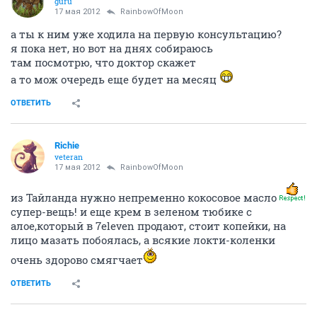
guru
17 мая 2012
RainbowOfMoon
а ты к ним уже ходила на первую консультацию?
я пока нет, но вот на днях собираюсь
там посмотрю, что доктор скажет
а то мож очередь еще будет на месяц
ОТВЕТИТЬ
Richie
veteran
17 мая 2012
RainbowOfMoon
из Тайланда нужно непременно кокосовое масло
супер-вещь! и еще крем в зеленом тюбике с
алое,который в 7eleven продают, стоит копейки, на
лицо мазать побоялась, а всякие локти-коленки
очень здорово смягчает
ОТВЕТИТЬ