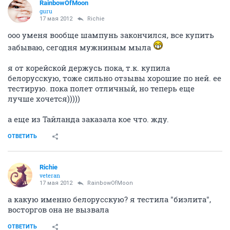
RainbowOfMoon
guru
17 мая 2012
Richie
ооо уменя вообще шампунь закончился, все купить
забываю, сегодня мужниным мыла
я от корейской держусь пока, т.к. купила
белорусскую, тоже сильно отзывы хорошие по ней. ее
тестирую. пока полет отличный, но теперь еще
лучше хочется)))))
а еще из Тайланда заказала кое что. жду.
ОТВЕТИТЬ
Richie
veteran
17 мая 2012
RainbowOfMoon
а какую именно белорусскую? я тестила "биэлита",
восторгов она не вызвала
ОТВЕТИТЬ