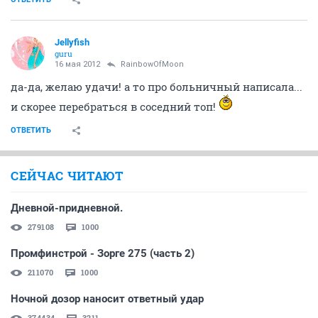
Jellyfish
guru
16 мая 2012
RainbowOfMoon
да-да, желаю удачи! а то про больничный написала...
и скорее перебраться в соседний топ!
ОТВЕТИТЬ
СЕЙЧАС ЧИТАЮТ
Дневной-придневной.
279108
1000
Промфинстрой - Зорге 275 (часть 2)
211070
1000
Ночной дозор наносит ответный удар
374434
3211