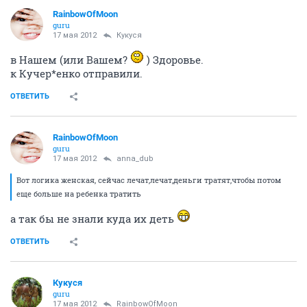
RainbowOfMoon
guru
17 мая 2012
Кукуся
в Нашем (или Вашем?
) Здоровье.
к Кучер*енко отправили.
ОТВЕТИТЬ
RainbowOfMoon
guru
17 мая 2012
anna_dub
Вот логика женская, сейчас лечат,лечат,деньги тратят,чтобы потом
еще больше на ребенка тратить
а так бы не знали куда их деть
ОТВЕТИТЬ
Кукуся
guru
17 мая 2012
RainbowOfMoon