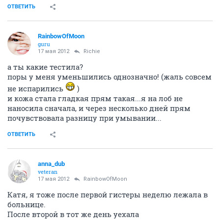
ОТВЕТИТЬ
RainbowOfMoon
guru
17 мая 2012
Richie
а ты какие тестила?
поры у меня уменьшились однозначно! (жаль совсем
не испарились
)
и кожа стала гладкая прям такая...я на лоб не
наносила сначала, и через несколько дней прям
почувствовала разницу при умывании...
ОТВЕТИТЬ
anna_dub
veteran
17 мая 2012
RainbowOfMoon
Катя, я тоже после первой гистеры неделю лежала в
больнице.
После второй в тот же день уехала