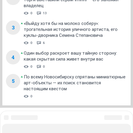
владелец
0
13
«Выйду хотя бы на молоко соберу»:
3
трогательная история уличного артиста, его
куклы-дворника Семена Степановича
0
6
Один выбор раскроет вашу тайную сторону:
4
какая скрытая сила живет внутри вас
0
0
По всему Новосибирску спрятаны миниатюрные
5
арт-объекты — их поиск становится
настоящим квестом
0
ЗНАКОМСТВА В НОВОСИБИРСКЕ