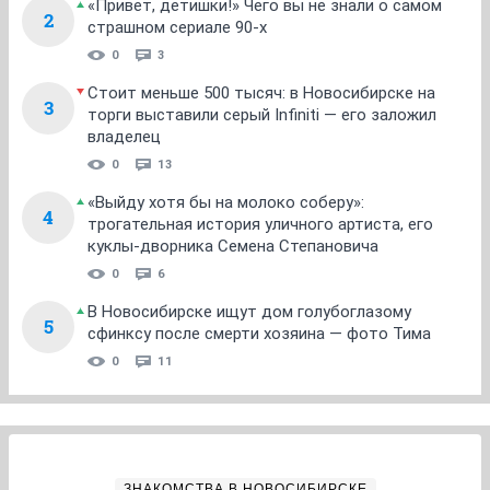
«Привет, детишки!» Чего вы не знали о самом
2
страшном сериале 90-х
0
3
Стоит меньше 500 тысяч: в Новосибирске на
3
торги выставили серый Infiniti — его заложил
владелец
0
13
«Выйду хотя бы на молоко соберу»:
4
трогательная история уличного артиста, его
куклы-дворника Семена Степановича
0
6
В Новосибирске ищут дом голубоглазому
5
сфинксу после смерти хозяина — фото Тима
0
11
ЗНАКОМСТВА В НОВОСИБИРСКЕ