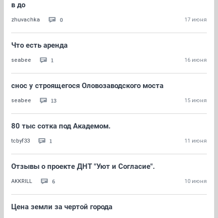
в до
0
zhuvachka
17 июня
Что есть аренда
1
seabee
16 июня
снос у строящегося Оловозаводского моста
13
seabee
15 июня
80 тыс сотка под Академом.
1
tcbyf33
11 июня
Отзывы о проекте ДНТ "Уют и Согласие".
6
AKKRILL
10 июня
Цена земли за чертой города