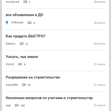
1
murdered
08 июня
все объявления в ДО
kotbusya
0
05 июня
Как продать БЫСТРО?
11
Deleriu
02 июня
Узнать, чья земля
8
Vinni2
01 июня
Разрешение на строительство
10
oleg1606
01 июня
Несколько вопросов по учаткам и строительству
100
vqd
01 июня