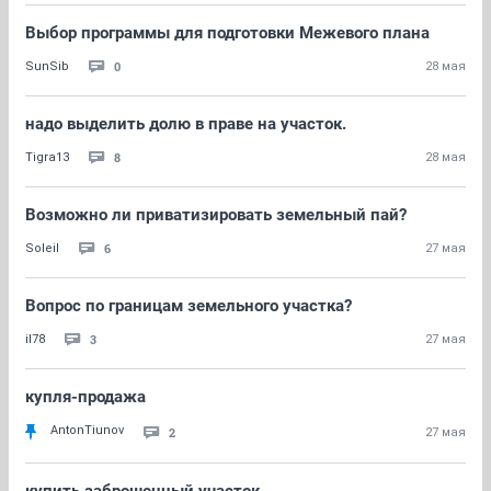
Выбор программы для подготовки Межевого плана
0
SunSib
28 мая
надо выделить долю в праве на участок.
8
Tigra13
28 мая
Возможно ли приватизировать земельный пай?
6
Soleil
27 мая
Вопрос по границам земельного участка?
3
il78
27 мая
купля-продажа
AntonTiunov
2
27 мая