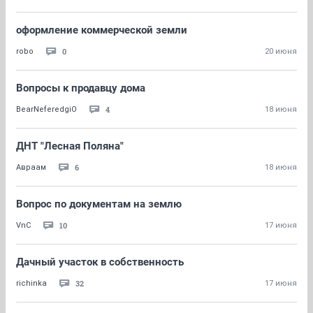
оформление коммерческой земли
0
robo
20 июня
Вопросы к продавцу дома
4
BearNeferedgiO
18 июня
ДНТ "Лесная Поляна"
6
Авраам
18 июня
Вопрос по документам на землю
10
VnC
17 июня
Дачный участок в собственность
32
richinka
17 июня