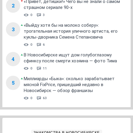
«Привет, детишки!» Чего вы не знали о самом
2
страшном сериале 90-х
0
3
«Выйду хотя бы на молоко соберу»:
3
трогательная история уличного артиста, его
куклы-дворника Семена Степановича
0
6
В Новосибирске ищут дом голубоглазому
4
сфинксу после смерти хозяина — фото Тима
0
11
Миллиарды «Быка»: сколько зарабатывает
5
мясной FixPrice, пришедший недавно в
Новосибирск — обзор франшизы
0
63
ЗНАКОМСТВА В НОВОСИБИРСКЕ