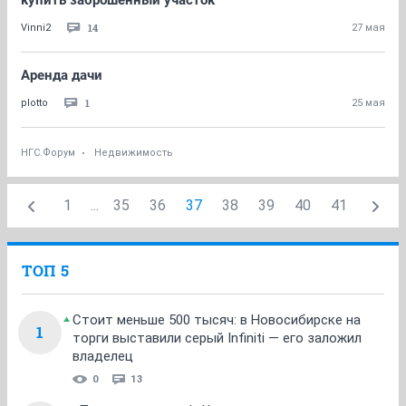
купить заброшенный участок
14
Vinni2
27 мая
Аренда дачи
1
plotto
25 мая
НГС.Форум
Недвижимость
1
...
35
36
37
38
39
40
41
ТОП 5
Стоит меньше 500 тысяч: в Новосибирске на
1
торги выставили серый Infiniti — его заложил
владелец
0
13