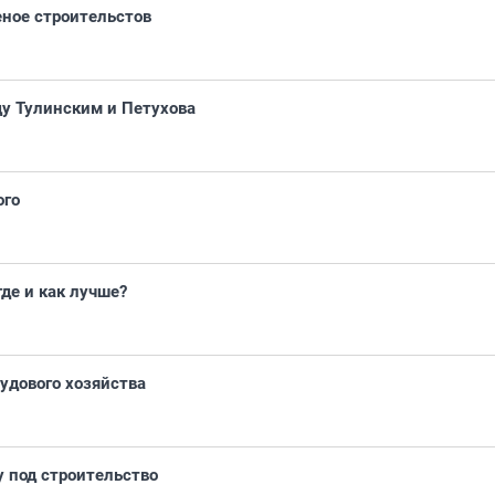
еное строительстов
ду Тулинским и Петухова
ого
где и как лучше?
удового хозяйства
у под строительство