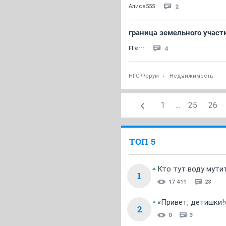
2
Алиса555
граница земельного участ
4
Flierrr
НГС.Форум
Недвижимость
1
...
25
26
ТОП 5
Кто тут воду мути
1
17 411
28
«Привет, детишки!
2
0
3