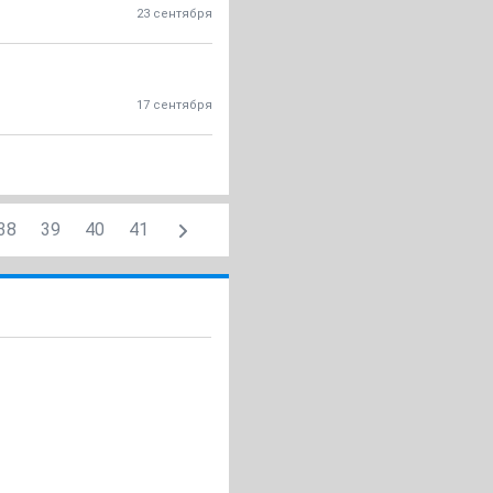
23 сентября
17 сентября
38
39
40
41