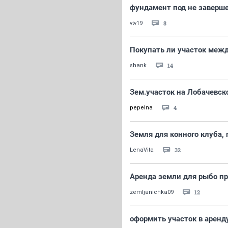
фундамент под не заверш
8
vtv19
Покупать ли участок меж
14
shank
Зем.участок на Лобачевск
4
pepelna
Земля для конного клуба, 
32
LenaVita
Аренда земли для рыбо пр
12
zemljanichka09
оформить участок в аренд