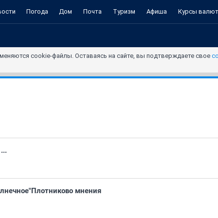
вости
Погода
Дом
Почта
Туризм
Афиша
Курсы валю
меняются cookie-файлы. Оставаясь на сайте, вы подтверждаете свое
с
..
олнечное"Плотниково мнения