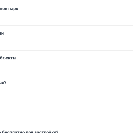
нов парк
ии
объекты.
ся?
 бесплатно под застройку?