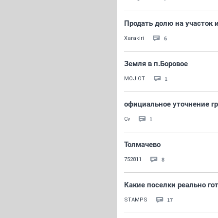
Продать долю на участок и
6
Xarakiri
Земля в п.Боровое
1
MOJIOT
официальное уточнение гр
1
Cv
Толмачево
8
752811
Какие поселки реально го
17
STAMPS