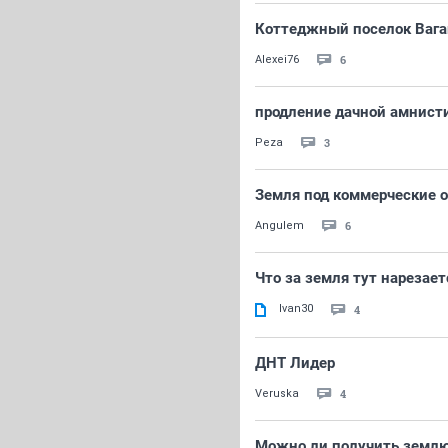
Коттеджный поселок Вага
6
Alexei76
продление дачной амнист
3
Peza
Земля под коммерческие 
6
Angulem
Что за земля тут нарезает
Ivan30
4
ДНТ Лидер
4
Veruska
Можно ли получить землю