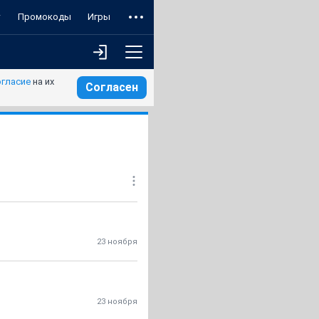
т
Промокоды
Игры
огласие
на их
Согласен
23 ноября
23 ноября