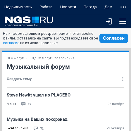
Недвижимость
Работа
Новости
Погода
Дом
На информационном ресурсе применяются cookie-
Согласен
файлы. Оставаясь на сайте, вы подтверждаете свое
согласие
на их использование.
НГС.Форум
Отдых Досуг Развлечения
Музыкальный форум
Создать тему
Steve Hewitt ушел из PLACEBO
17
Molks
05 ноября
Музыка на Ваших похоронах.
71
БенГальский
29 октября