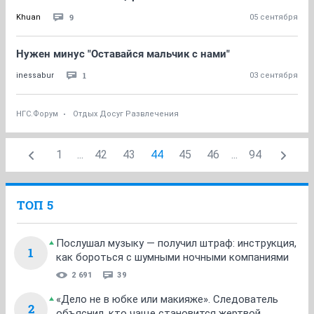
9
Khuan
05 сентября
Нужен минус "Оставайся мальчик с нами"
1
inessabur
03 сентября
НГС.Форум
Отдых Досуг Развлечения
1
...
42
43
44
45
46
...
94
ТОП 5
Послушал музыку — получил штраф: инструкция,
1
как бороться с шумными ночными компаниями
2 691
39
«Дело не в юбке или макияже». Следователь
2
объяснил, кто чаще становится жертвой