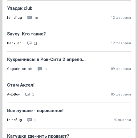
Упадок club
10
feindflug
12 февраля
Savoy. Кто такие?
11
BackLan
12 февраля
Кукрыниксы в Рок-Сити 2 апреля...
3
Gagarin_on_air
09 февраля
Стим Аксел!
1
AvtoBoy
05 февраля
Все лучшее - ворованное!
5
feindflug
30 января
Катушки где-нить продают?