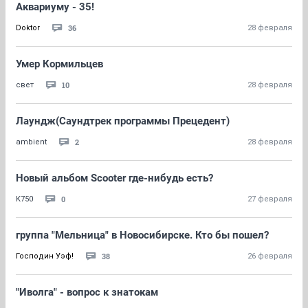
Аквариуму - 35!
36
Doktor
28 февраля
Умер Кормильцев
10
свет
28 февраля
Лаундж(Саундтрек программы Прецедент)
2
ambient
28 февраля
Новый альбом Scooter где-нибудь есть?
0
K750
27 февраля
группа "Мельница" в Новосибирске. Кто бы пошел?
38
Господин Уэф!
26 февраля
"Иволга" - вопрос к знатокам