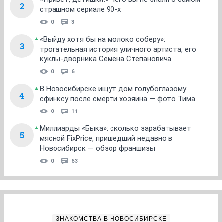
2
страшном сериале 90-х
0
3
«Выйду хотя бы на молоко соберу»:
3
трогательная история уличного артиста, его
куклы-дворника Семена Степановича
0
6
В Новосибирске ищут дом голубоглазому
4
сфинксу после смерти хозяина — фото Тима
0
11
Миллиарды «Быка»: сколько зарабатывает
5
мясной FixPrice, пришедший недавно в
Новосибирск — обзор франшизы
0
63
ЗНАКОМСТВА В НОВОСИБИРСКЕ