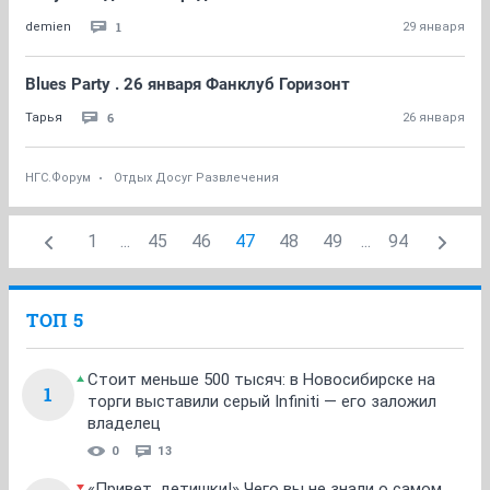
1
demien
29 января
Blues Party . 26 января Фанклуб Горизонт
6
Тарья
26 января
НГС.Форум
Отдых Досуг Развлечения
1
...
45
46
47
48
49
...
94
ТОП 5
Стоит меньше 500 тысяч: в Новосибирске на
1
торги выставили серый Infiniti — его заложил
владелец
0
13
«Привет, детишки!» Чего вы не знали о самом