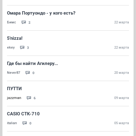
Омара Портуондо - у кого есть?
2
Бимс
22 марта
5'nizza!
3
ekey
22 марта
Где бы найти Агилеру...
0
Never87
20 марта
ПУТТИ
6
jazzman
09 марта
CASIO CTK-710
0
italian
05 марта