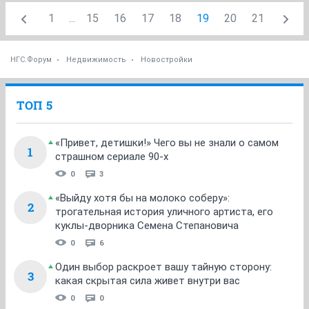
1
...
15
16
17
18
19
20
21
НГС.Форум
Недвижимость
Новостройки
ТОП 5
«Привет, детишки!» Чего вы не знали о самом
1
страшном сериале 90-х
0
3
«Выйду хотя бы на молоко соберу»:
2
трогательная история уличного артиста, его
куклы-дворника Семена Степановича
0
6
Один выбор раскроет вашу тайную сторону:
3
какая скрытая сила живет внутри вас
0
0