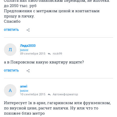
Оплата нал либо банковским переводом, не ипотека.
до 2050 тыс. руб
Предложения с метражом ценой и контактами
прошу в личку.
Спасибо
ОТВЕТИТЬ
Лида2033
Л
junior
09 сентября 2015
nick99
а в Покровском какую квартиру ищите?
ОТВЕТИТЬ
anwi
A
junior
10 сентября 2015
Автоинформатор
Интересует 1к в арке, гагаринском или фрунзенском,
по вкусной цене, расчет наличн. Ну или что то
похожее близ метро