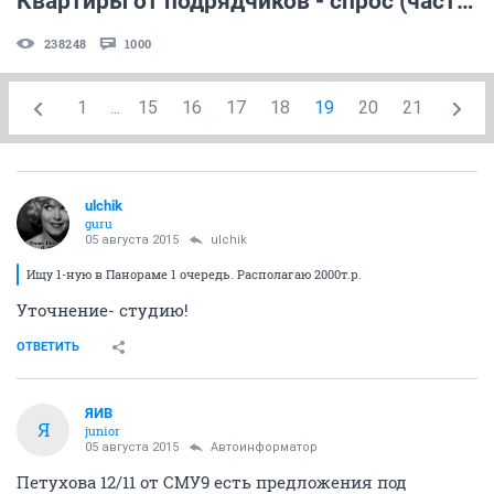
Квартиры от подрядчиков - спрос (часть 3)
238248
1000
1
...
15
16
17
18
19
20
21
ulchik
guru
05 августа 2015
ulchik
Ищу 1-ную в Панораме 1 очередь. Располагаю 2000т.р.
Уточнение- студию!
ОТВЕТИТЬ
ЯИВ
Я
junior
05 августа 2015
Автоинформатор
Петухова 12/11 от СМУ9 есть предложения под