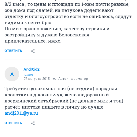
8/2 кмса , то цены и площади по 1-кам почти равные,
оба дома под сдачей, на петухова доделывают
отделку и благоустройство если не ошибаюсь, сдадут
видимо к сентябрю.
По месторасположению, качеству стройки и
застройщику я думаю Беловежская
привлекательнее. имхо.
ОТВЕТИТЬ
Andr0id2
A
junior
07 августа 2015
Автоинформатор
Требуется однакомнатная (не студия) народная
кропоткина д.ковальчук, железнодорожный
дзержинский октябрьский (не дальше мжк и тэц)
расчёт ипотека пишите в личку но лучше
andj2011@ya.ru
ОТВЕТИТЬ