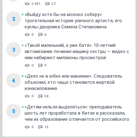
2 691
37
«Выйду хотя бы на молоко соберу»:
2
трогательная история уличного артиста, его
куклы-дворника Семена Степановича
0
6
«Такой маленький, а уже батя»: 10-летний
3
автомеханик починил машину сестры — видео с
ним набирают миллионы просмотров
0
9
«Дело не в юбке или макияже». Следователь
4
объяснил, кто чаще становится жертвой
изнасилования
0
58
«Детям нельзя выделяться»: преподаватель
5
шесть лет проработала в Китае и рассказала,
чем их образование отличается от российского
0
15