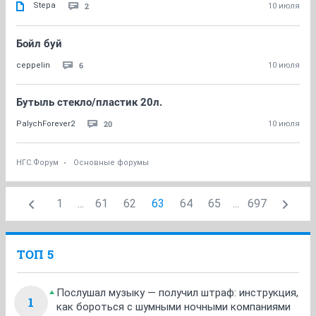
Stepa
2
10 июля
Бойл буй
6
ceppelin
10 июля
Бутыль стекло/пластик 20л.
20
PalychForever2
10 июля
НГС.Форум
Основные форумы
1
...
61
62
63
64
65
...
697
ТОП 5
Послушал музыку — получил штраф: инструкция,
1
как бороться с шумными ночными компаниями