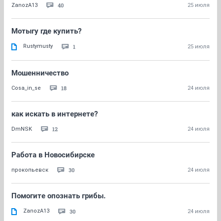
40
ZanozA13
25 июля
Мотыгу где купить?
Rustymusty
1
25 июля
Мошенничество
18
Cosa_in_se
24 июля
как искать в интернете?
12
DmNSK
24 июля
Работа в Новосибирске
30
прокопьевск
24 июля
Помогите опознать грибы.
ZanozA13
30
24 июля