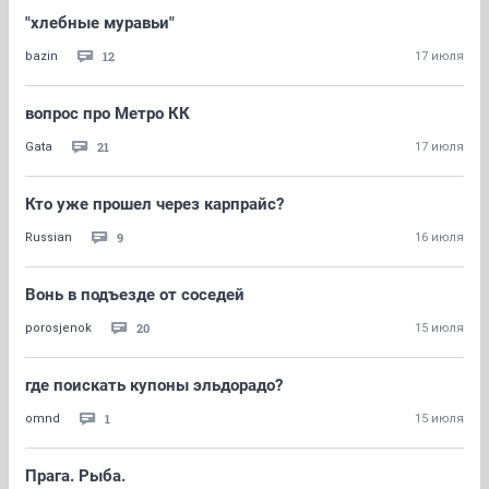
"хлебные муравьи"
12
bazin
17 июля
вопрос про Метро КК
21
Gata
17 июля
Кто уже прошел через карпрайс?
9
Russian
16 июля
Вонь в подъезде от соседей
20
porosjenok
15 июля
где поискать купоны эльдорадо?
1
omnd
15 июля
Прага. Рыба.