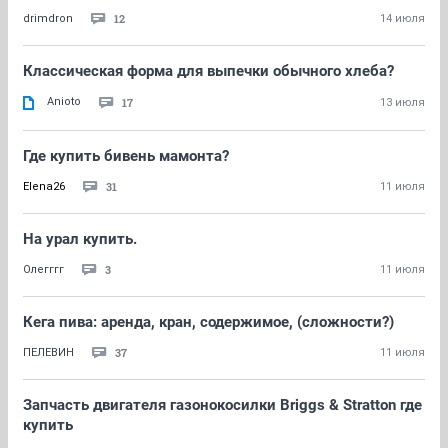
12
drimdron
14 июля
Классическая форма для выпечки обычного хлеба?
Anioto
17
13 июля
Где купить бивень мамонта?
31
Elena26
11 июля
На урал купить.
3
Олегггг
11 июля
Кега пива: аренда, кран, содержимое, (сложности?)
37
ПЕЛЕВИН
11 июля
Запчасть двигателя газонокосилки Briggs & Stratton где
купить