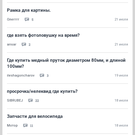
Рамка для картины.
5
Олегггг
21 июля
где взять фотоловушку на время?
2
ansar
21 июля
Где купить медный пруток диаметром 80мм, и длиной
100мм?
3
ileshagoncharov
19 июля
просрочка/нелеквид где купить?
22
SIBRUBEJ
18 июля
Запчасти для велосипеда
11
Мотор
18 июля