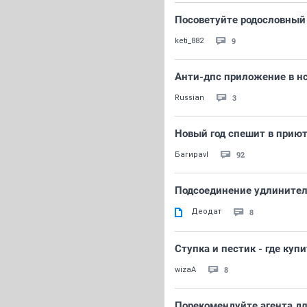
Посоветуйте родословный
9
keti_882
Анти-дпс приложение в нс
3
Russian
Новый год спешит в прию
92
Багираvl
Подсоединение удлинител
Деодат
8
Ступка и пестик - где купи
8
wizaA
Порекомендуйте агентa дл