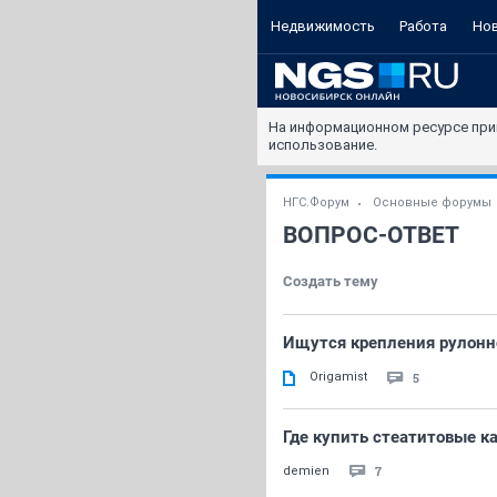
Недвижимость
Работа
Но
На информационном ресурсе при
использование.
НГС.Форум
Основные форумы
ВОПРОС-ОТВЕТ
Создать тему
Ищутся крепления рулонно
Origamist
5
Где купить стеатитовые к
7
demien