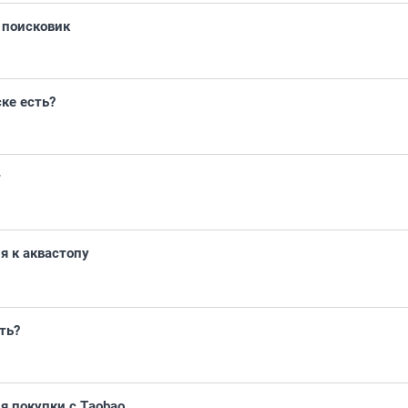
 поисковик
ке есть?
т
я к аквастопу
ть?
я покупки с Тaobao