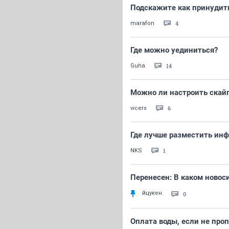
Подскажите как принудить
4
marafon
Где можно уединиться?
14
Guha
Можно ли настроить скай
6
vicers
Где лучше разместить инф
1
NKS
Перенесен: В каком новос
йцукен
0
Оплата воды, если не проп