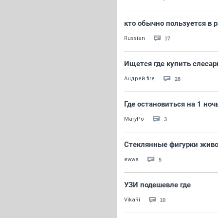
кто обычно пользуется в 
17
Russian
Ищется где купить слеса
28
Андрей fire
Где остановиться на 1 но
3
MaryPo
Стеклянные фигурки живот
5
ewwa
УЗИ подешевле где
10
VikaRi