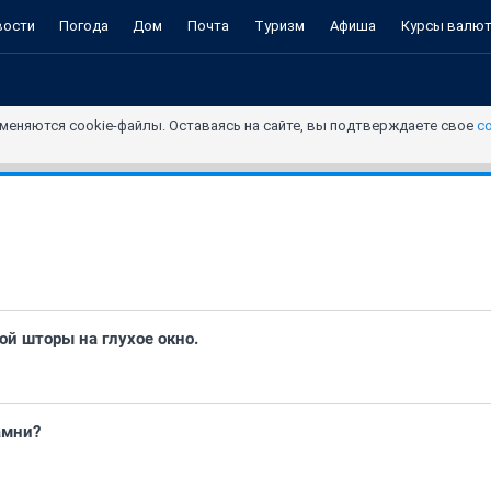
вости
Погода
Дом
Почта
Туризм
Афиша
Курсы валю
меняются cookie-файлы. Оставаясь на сайте, вы подтверждаете свое
с
й шторы на глухое окно.
амни?