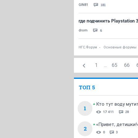
181
GIN81
где подчинить Playstation 
6
drom
НГС.Форум
Основные форумы
1
...
65
66
ТОП 5
Кто тут воду мути
1
17 411
28
«Привет, детишки!
2
0
3