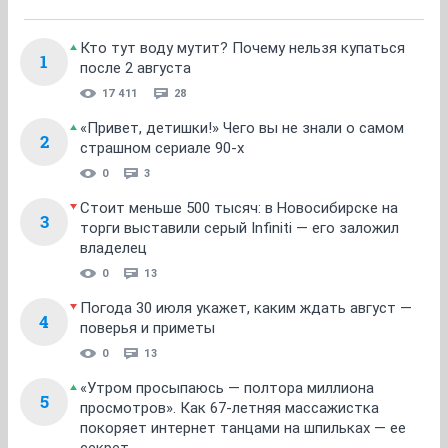
Кто тут воду мутит? Почему нельзя купаться
1
после 2 августа
17 411
28
«Привет, детишки!» Чего вы не знали о самом
2
страшном сериале 90-х
0
3
Стоит меньше 500 тысяч: в Новосибирске на
3
торги выставили серый Infiniti — его заложил
владелец
0
13
Погода 30 июля укажет, каким ждать август —
4
поверья и приметы
0
13
«Утром просыпаюсь — полтора миллиона
5
просмотров». Как 67-летняя массажистка
покоряет интернет танцами на шпильках — ее