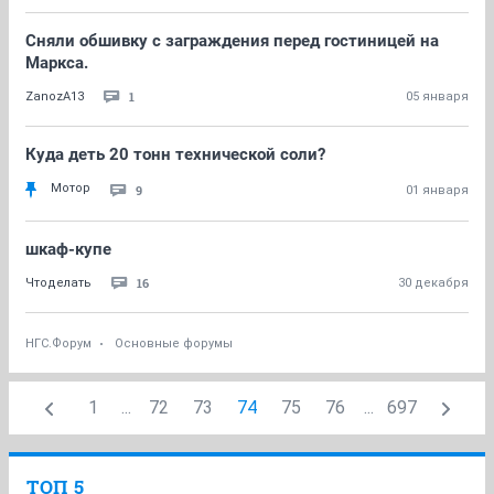
Сняли обшивку с заграждения перед гостиницей на
Маркса.
1
ZanozA13
05 января
Куда деть 20 тонн технической соли?
Мотор
9
01 января
шкаф-купе
16
Чтоделaть
30 декабря
НГС.Форум
Основные форумы
1
...
72
73
74
75
76
...
697
ТОП 5