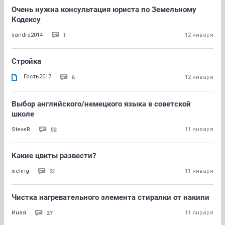
Очень нужна консультация юриста по Земельному
Кодексу
1
sandra2014
12 января
Стройка
Гость2017
6
12 января
Выбор английского/немецкого языка в советской
школе
52
SteveR
11 января
Какие цвкты развести?
21
xieling
11 января
Чистка нагревательного элемента стиралки от накипи
27
Иная
11 января