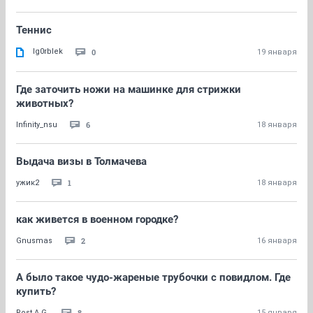
Теннис
Ig0rblek
0
19 января
Где заточить ножи на машинке для стрижки
животных?
6
Infinity_nsu
18 января
Выдача визы в Толмачева
1
ужик2
18 января
как живется в военном городке?
2
Gnusmas
16 января
А было такое чудо-жареные трубочки с повидлом. Где
купить?
8
Rost A.G.
15 января