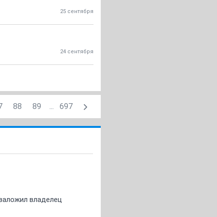
25 сентября
24 сентября
7
88
89
...
697
о заложил владелец