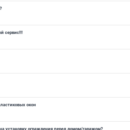
?
й сервис!!!
пластиковых окон
 на установку ограждения перед домом/гаражом?