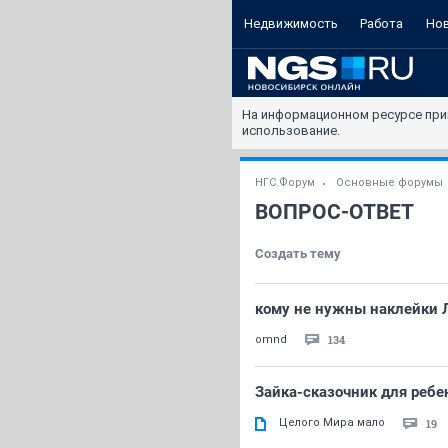
Недвижимость
Работа
Но
На информационном ресурсе при
использование.
НГС.Форум
Основные форумы
ВОПРОС-ОТВЕТ
Создать тему
кому не нужны наклейки
134
omnd
Зайка-сказочник для ребен
Целого Мира мало
19