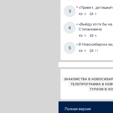
«Привет, детишки!
3
0
3
«Выйду хотя бы на
4
Степановича
0
6
В Новосибирске ищ
5
0
11
ЗНАКОМСТВА В НОВОСИБИ
ТЕЛЕПРОГРАММА В НО
ТУРИЗМ В Н
Полная версия