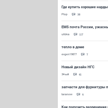
Где купить хорошие нарды
38
Ptop
EMS почта России, ужасны
117
ulibka
тепло в доме
7
evgen19877
Новый дизайн НГС
41
34-ый
запчасти для фурнитуры 
6
taranovv
Как получить разрешение