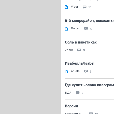
VIVer
13
6-й микрорайон, совхозны
Папус
4
Соль в пакетиках
3
Zhark
Изабелла/Isabel
Anioto
1
Где купить олово килогра
5
БДА
Ворсин
13
Александр.....