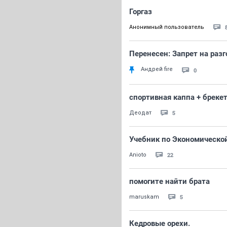
Горгаз
Анонимный пользователь
Перенесен: Запрет на раз
Андрей fire
0
спортивная каппа + бреке
5
Деодат
Учебник по Экономической
22
Anioto
помогите найти брата
5
maruskam
Кедровые орехи.