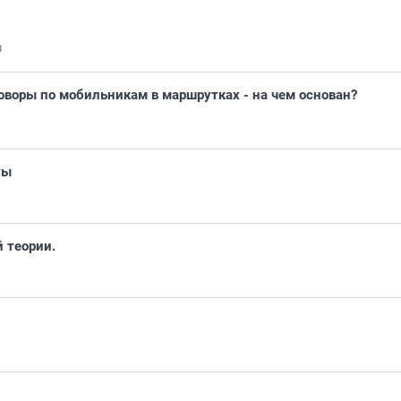
8
говоры по мобильникам в маршрутках - на чем основан?
ты
 теории.