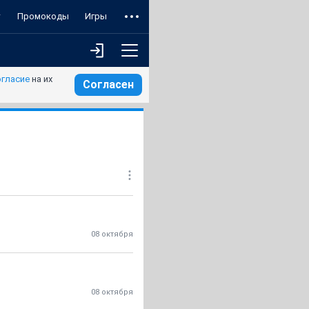
т
Промокоды
Игры
огласие
на их
Согласен
08 октября
08 октября