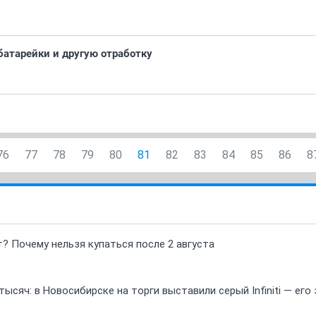
батарейки и другую отработку
76
77
78
79
80
81
82
83
84
85
86
8
т? Почему нельзя купаться после 2 августа
ысяч: в Новосибирске на торги выставили серый Infiniti — ег