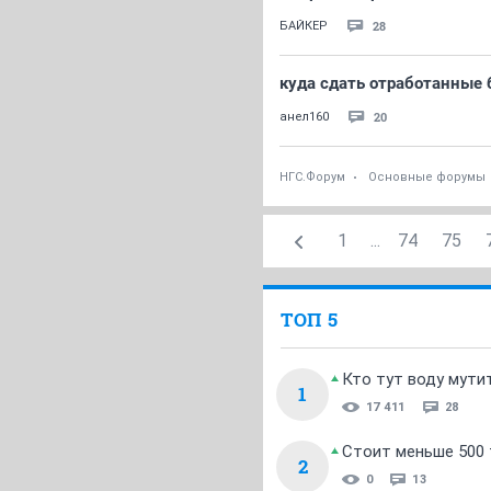
28
БАЙКЕР
куда сдать отработанные 
20
анел160
НГС.Форум
Основные форумы
1
...
74
75
ТОП 5
Кто тут воду мути
1
17 411
28
Стоит меньше 500 т
2
0
13