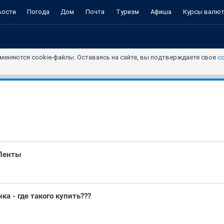
вости
Погода
Дом
Почта
Туризм
Афиша
Курсы валю
меняются cookie-файлы. Оставаясь на сайте, вы подтверждаете свое
с
 Ленты
ка - где такого купить???