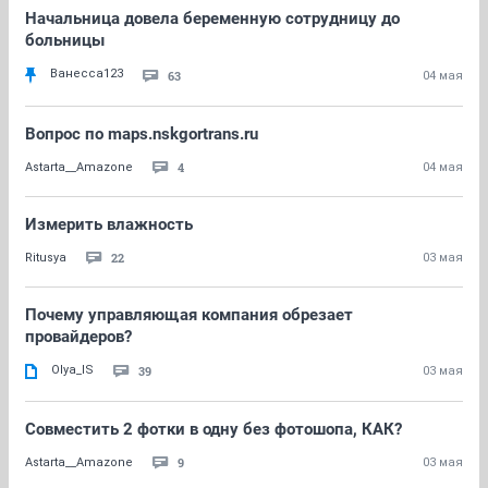
Начальница довела беременную сотрудницу до
больницы
Ванесса123
63
04 мая
Вопрос по maps.nskgortrans.ru
4
Astarta__Amazone
04 мая
Измерить влажность
22
Ritusya
03 мая
Почему управляющая компания обрезает
провайдеров?
Olya_IS
39
03 мая
Совместить 2 фотки в одну без фотошопа, КАК?
9
Astarta__Amazone
03 мая