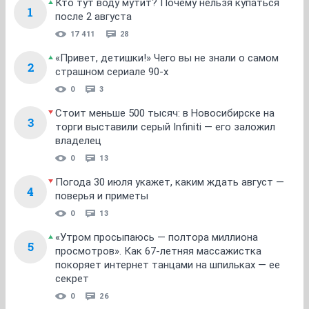
Кто тут воду мутит? Почему нельзя купаться
1
после 2 августа
17 411
28
«Привет, детишки!» Чего вы не знали о самом
2
страшном сериале 90-х
0
3
Стоит меньше 500 тысяч: в Новосибирске на
3
торги выставили серый Infiniti — его заложил
владелец
0
13
Погода 30 июля укажет, каким ждать август —
4
поверья и приметы
0
13
«Утром просыпаюсь — полтора миллиона
5
просмотров». Как 67-летняя массажистка
покоряет интернет танцами на шпильках — ее
секрет
0
26