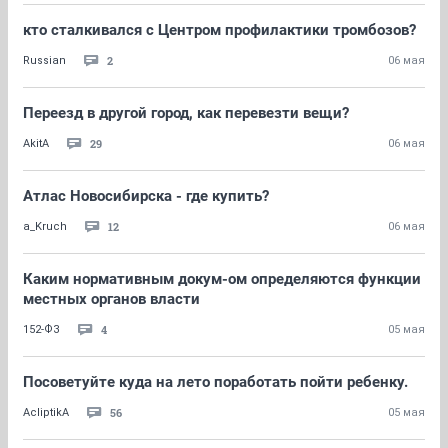
кто сталкивался с Центром профилактики тромбозов?
2
Russian
06 мая
Переезд в другой город, как перевезти вещи?
29
AkitA
06 мая
Атлас Новосибирска - где купить?
12
a_Kruch
06 мая
Каким нормативным докум-ом определяются функции
местных органов власти
4
152-ФЗ
05 мая
Посоветуйте куда на лето поработать пойти ребенку.
56
AcliptikA
05 мая