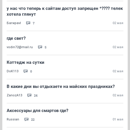
у нас что теперь к сайтам доступ запрещен *???? телек
хотела глянут
7
Багираvl
02 мая
где свет?
5
vodin72@mail.ru
02 мая
Коттедж на сутки
0
DoK113
02 мая
В какие дни вы отдыхаете на майских праздниках?
24
ZanozA13
02 мая
Аксессуары для смартов где?
22
Russian
01 мая