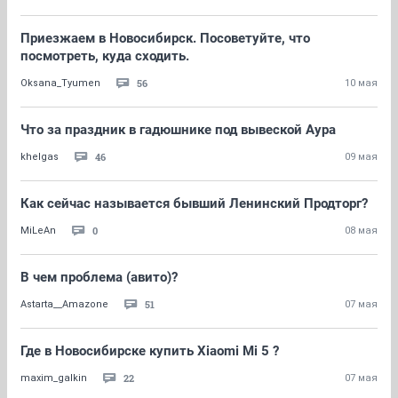
Приезжаем в Новосибирск. Посоветуйте, что
посмотреть, куда сходить.
56
Oksana_Tyumen
10 мая
Что за праздник в гадюшнике под вывеской Аура
46
khelgas
09 мая
Как сейчас называется бывший Ленинский Продторг?
0
MiLeAn
08 мая
В чем проблема (авито)?
51
Astarta__Amazone
07 мая
Где в Новосибирске купить Xiaomi Mi 5 ?
22
maxim_galkin
07 мая