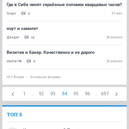
Где в Сибе чинят серьёзные поломки кварцевых часов?
4
Goger
01 мая
ноут и самолет
10
Деодат
30 апреля
Визитки и банер. Качественно и не дорого
9
dasha136
30 апреля
НГС.Форум
Основные форумы
1
...
92
93
94
95
96
...
697
ТОП 5