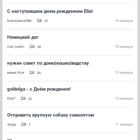
С наступившим днем рождением EIIat
27
Екатерина58я
14 января
Немецкий дог
28
nsk_nadin
14 января
нужен совет по домо(кошко)водству
34
мама Яси
13 января
goldolga - с Днём рождения!
14
EllaT
13 января
Отправить крупную собаку самолетом
7
dega
11 января