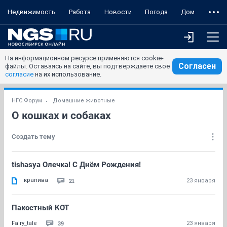
Недвижимость
Работа
Новости
Погода
Дом
На информационном ресурсе применяются cookie-
Согласен
файлы. Оставаясь на сайте, вы подтверждаете свое
согласие
на их использование.
НГС.Форум
Домашние животные
О кошках и собаках
Создать тему
tishasya Олечка! С Днём Рождения!
крапива
21
23 января
Пакостный КОТ
39
Fairy_tale
23 января