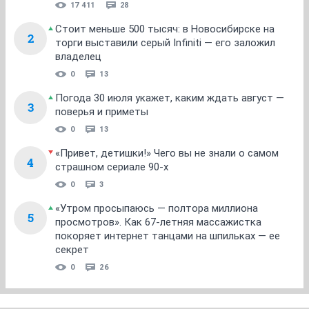
17 411
28
Стоит меньше 500 тысяч: в Новосибирске на
2
торги выставили серый Infiniti — его заложил
владелец
0
13
Погода 30 июля укажет, каким ждать август —
3
поверья и приметы
0
13
«Привет, детишки!» Чего вы не знали о самом
4
страшном сериале 90-х
0
3
«Утром просыпаюсь — полтора миллиона
5
просмотров». Как 67-летняя массажистка
покоряет интернет танцами на шпильках — ее
секрет
0
26