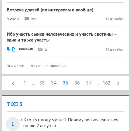
Встреча друзей (по интересам и вообще)
225
Мучача
19 декабря
Ибо участь сынов человеческих и участь скотины —
одна и та же участь:
InnesGirl
2
15 декабря
НГС.Форум
Домашние животные
1
...
33
34
35
36
37
...
162
ТОП 5
Кто тут воду мутит? Почему нельзя купаться
1
после 2 августа