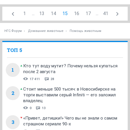
1
...
13
14
15
16
17
...
41
НГС.Форум
Домашние животные
Помощь животным
ТОП 5
Кто тут воду мутит? Почему нельзя купаться
1
после 2 августа
17 411
28
Стоит меньше 500 тысяч: в Новосибирске на
2
торги выставили серый Infiniti — его заложил
владелец
0
13
«Привет, детишки!» Чего вы не знали о самом
3
страшном сериале 90-х