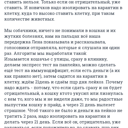
ставить нельзя. Только если он отрицательный, уже
ставить. И новичков надо изолировать на карантин в
клетку, куда то высоко ставить клетку, при таком
количестве животных.
Мы собачники, ничего не понимали в кошках и их
жутких болезнях, нам на пальцах всё наша
передержка Лена показывала и рассказывала,
голосовики отправляла, которые я слушала ни один
раз. Алгоритм мы выработали такой:
Изымается кошачье с улицы, сразу в клинику,
делаем экспресс тест на панлейко, можно сделать
ещё тест на иммунодифицит, если есть деньги (а их
как правило нет), затем садится на карантин в
клетку, ждём 21день и сдаём пцр днк лейкоз. Почему
надо ждать - потому, что если сдать сразу и он будет
отрицательный, а кошку ктото укусил или лизнулась
с кем то, кого мы и не видели даже, то мы радостные
выпустим кошку в прайд, а через 21 день вылезет
страшное. Чтоб такого не было и деньги на лейкоз не
тратить 2 раза, надо изолировать на карантин и
делать через 21 день. Если всё ок, отрицательно, уже
радоваться, если положительно, то сдавать пцр рнк