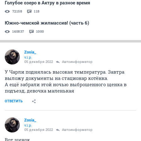
Голубое озеро в Актру в разное время
72158
118
Южно-чемской жилмассив! (часть 6)
140837
1000
Zosia_
v.i.p.
05 декабря 2022
Автоинформатор
У Чарли поднялась высокая температура. Завтра
выложу документы на стационар котёнка.
А ещё забрали этой ночью выброшенного щенка в
подъезд, девочка маленькая
ОТВЕТИТЬ
Zosia_
v.i.p.
05 декабря 2022
Автоинформатор
Вот щенок