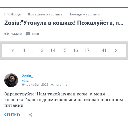
НГС.Форум
Домашние животные
Помощь животным
Zosia:"Утонула в кошках! Пожалуйста, помогите!!!" (часть 3)
244231
1000
1
...
13
14
15
16
17
...
41
Zosia_
v.i.p.
04 декабря 2022
arunrie
Здравствуйте! Нам такой нужен корм, у меня
кошечка Глаша с дерматологией на гипоаллергенном
питании.
ОТВЕТИТЬ