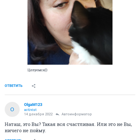
Котя очень милый и добрый
Он сильно похож на слепого котика Сашу, точно
такой же окрас, серенький в полосочку)) Потому
тогда его и забрала.
После Саши и Левушки у меня к слепым особое
отношение. Это были в моей жизни драгоценности
ни с чем не сравнимые, я их просто обожала. Так их
любила, что дыхание в груди перехватывало, вот как
любила.
Котю надо будет опять обследовать и лечить