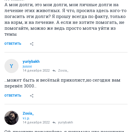
14 декабря 2022
Автоинформатор
Наташа, какие новости у остальных котиков? И
собачек?
ОТВЕТИТЬ
Zosia_
v.i.p.
14 декабря 2022
OlgaM123
Оленька, спасибо большое!
Попозже обязательно напишу, кто был в этом году
подобран и кто пристроен
ОТВЕТИТЬ
Zosia_
v.i.p.
14 декабря 2022
Автоинформатор
От Благотворителя
Светланы Петровны
-300руб. на