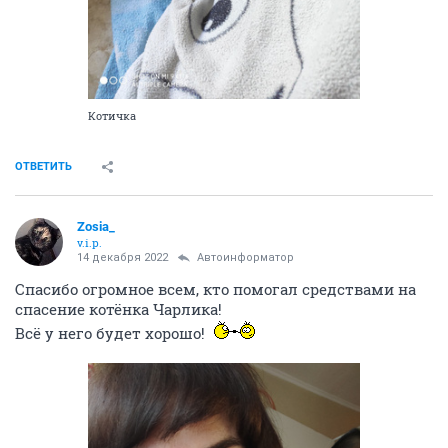
Дискус - 18 этажный дом Высоцкого, 70 (часть 2)
224144
1000
Zosia_
v.i.p.
13 декабря 2022
yuriybakh
Здравствуйте! Я сейчас Вам в личном сообщении
напишу номер своей карты
ОТВЕТИТЬ
Zosia_
v.i.p.
14 декабря 2022
Автоинформатор
Мошенников и троллей полно на форуме появилось.
Плохо очень стало без модераторов.
Ник yuriybakh весёлый приколист видно
ОТВЕТИТЬ