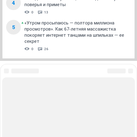
тяп-ляп
Нам пришла помощь и я купила для всех вакцины
именно Нобивак.
А ещё в ближайшее время запишусь с Котей на
приём к доктору. Что-то его опять беспокоит во рту.