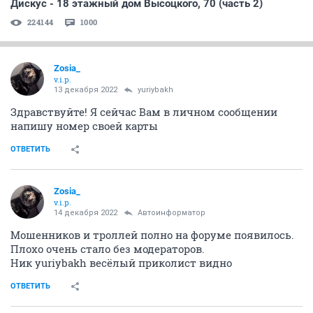
Я делала так, как мне здесь советовали, сразу же
вакцинироваться. Если клинически ни каких
отклонений нет, то в моём положении сразу же
ставить вакцину, так я и поступила.
Мне пришла помощь от женщины, или девушки
Надежды
-2000руб. на Бусинку из Контакта. Она
следит за судьбой Буси.
Надежда, спасибо Вам огромное!
Ваша помощь пришла очень вовремя,
щенуле поставлена первая хорошая вакцина
Нобивак. Спасибо!
ОТВЕТИТЬ
Zosia_
v.i.p.
13 декабря 2022
Автоинформатор
По котёночку Чарлику насчёт вакцинации врачи
такой сделали расклад: