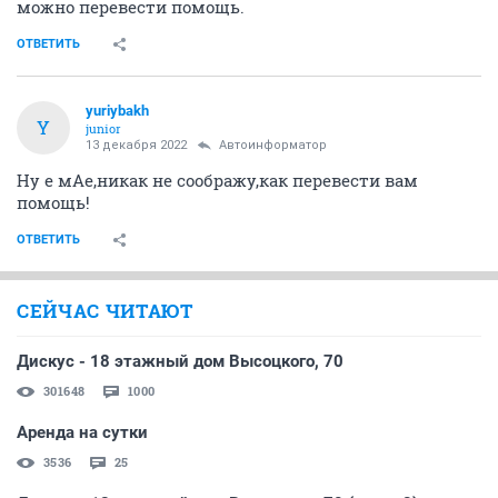
НГС.Форум
Домашние животные
Помощь животным
Zosia:"Утонула в кошках! Пожалуйста, помогите!!!" (часть 3)
244193
1000
1
...
16
17
18
19
20
...
41
Zosia_
v.i.p.
13 декабря 2022
Verys
Вера, наверное так оно и было. Чарлик был грязный,
скитался он где-то не один день. Сначала я думаю он
был где-то в подъездах, пока не вышвырнули в
мороз на улицу. Он абсолютно домашний, ласковый,
выбросили ребёнка. Дички так к человеку не
тянутся.