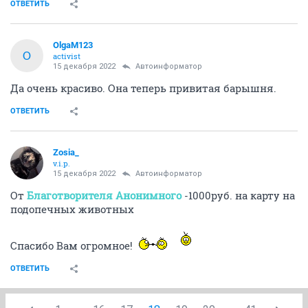
лечение.
А мои долги, это мои долги, мои личные долги на
лечение этих животных. Я что, просила здесь кого-то
погасить эти долги? Я прошу всегда по факту, только
на корм, и на лечение. А если не хотите помогать, не
помогайте, можно же ведь просто молча уйти из
темы
ОТВЕТИТЬ
yuriybakh
Y
junior
14 декабря 2022
Zosia_
..может быть и весёлый приколист,но сегодня вам
перевёл 3000..
ОТВЕТИТЬ
Zosia_
v.i.p.
14 декабря 2022
yuriybakh