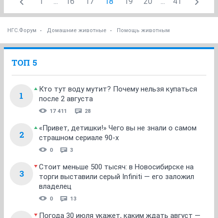
Ой, простите пожалуйста, я подумала что пошутили.
Простите пожалуйста!
ОТВЕТИТЬ
Zosia_
v.i.p.
15 декабря 2022
Автоинформатор
От Благотворителя
yuriybakh
-3000руб. на карту на
подопечных животных
Спасибо Вам огромное!
ОТВЕТИТЬ
Zosia_
v.i.p.
15 декабря 2022
Автоинформатор
Вот такой красивый ветеринарный паспорт у щенка
Бусинки, сплошной Париж, Париж. По французски, ни