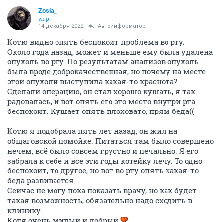
Чарлик прививается через месяц однократно
Нобиваком. Он переболел вирусом, антитела уже
вырабатываются, достаточно будет одной вакцины
через месяц. Вакцину Нобивака мне отложили, в
ближайшее время выкуплю по возможности. У них
всего три вакцины, одну мне для Чарли оставят.
ОТВЕТИТЬ
Zosia_
v.i.p.
13 декабря 2022
Автоинформатор
От Благотворителя
OlgaM123
-2000руб. на зверушек
Оленька, спасибо Вам огромное!
ОТВЕТИТЬ
Zosia_
v.i.p.
13 декабря 2022
Автоинформатор