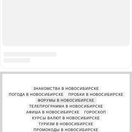
Погода 30 июля укажет, каким ждать август —
4
поверья и приметы
0
13
«Утром просыпаюсь — полтора миллиона
5
просмотров». Как 67-летняя массажистка
покоряет интернет танцами на шпильках — ее
секрет
0
26
ЗНАКОМСТВА В НОВОСИБИРСКЕ
ПОГОДА В НОВОСИБИРСКЕ
ПРОБКИ В НОВОСИБИРСКЕ
ФОРУМЫ В НОВОСИБИРСКЕ
ТЕЛЕПРОГРАММА В НОВОСИБИРСКЕ
АФИША В НОВОСИБИРСКЕ
ГОРОСКОП
КУРСЫ ВАЛЮТ В НОВОСИБИРСКЕ
ТУРИЗМ В НОВОСИБИРСКЕ
ПРОМОКОДЫ В НОВОСИБИРСКЕ