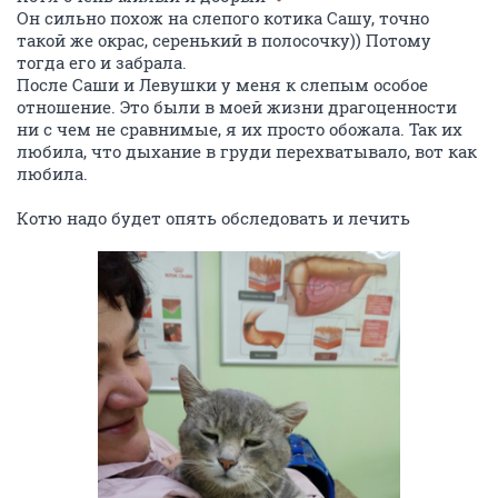
Спасибо большое всем за помощь! Спасибо большое
за помощь кормом!
ОТВЕТИТЬ
yuriybakh
Y
junior
13 декабря 2022
Zosia_
Здравствуйте.Здесь я впервые.
Пожалуйста,напишите мне на вотсап,89061931706-мне
будет так проще вам помочь.
ОТВЕТИТЬ
yuriybakh
Y
junior
13 декабря 2022
Автоинформатор
..либо ,пожалуйста,напишите мне на