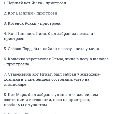
Целуемся))
ОТВЕТИТЬ
OlgaM123
O
activist
14 декабря 2022
Автоинформатор
Наташ, это Вы? Такая вся счастливая. Или это не Вы,
ничего не пойму.