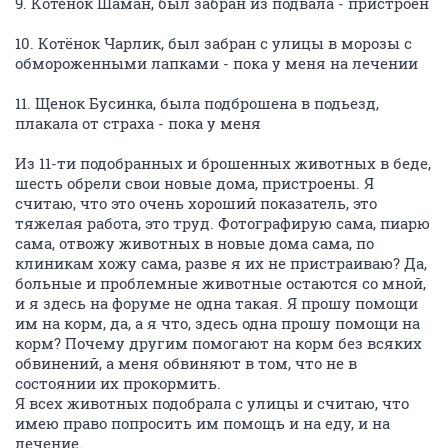
ОТВЕТИТЬ
Zosia_
v.i.p.
14 декабря 2022
OlgaM123
Оля, это я!
ОТВЕТИТЬ
OlgaM123
O
activist
14 декабря 2022
Автоинформатор
Наташа, Вы светитесь от счастья! Вот что значит
Чарлик жив и здоров! И с ним можно целоваться!
ОТВЕТИТЬ
OlgaM123
O
activist