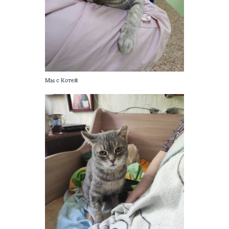
вотсап,89061931706, номер вашего счёта,на который
можно перевести помощь.
ОТВЕТИТЬ
yuriybakh
Y
junior
13 декабря 2022
Автоинформатор
Ну е мАе,никак не соображу,как перевести вам
помощь!
ОТВЕТИТЬ
СЕЙЧАС ЧИТАЮТ
Дискус - 18 этажный дом Высоцкого, 70
301648
1000
Аренда на сутки
3536
25