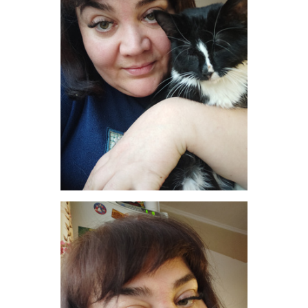
Zosia_
v.i.p.
14 декабря 2022
Автоинформатор
Котю видно опять беспокоит проблема во рту.
Около года назад, может и меньше ему была удалена
опухоль во рту. По результатам анализов опухоль
была вроде доброкачественная, но почему на месте
этой опухоли выступила какая-то краснота?
Сделали операцию, он стал хорошо кушать, я так
радовалась, и вот опять его это место внутри рта
беспокоит. Кушает опять плоховато, прям беда((
Котю я подобрала пять лет назад, он жил на
общаговской помойке. Питаться там было совершено
нечем, всё было совсем грустно и печально. Я его
забрала к себе и все эти годы котейку лечу. То одно
беспокоит, то другое, но вот во рту опять какая-то
беда развивается.
Сейчас не могу пока показать врачу, но как будет
такая возможность, обязательно надо сходить в
клинику.