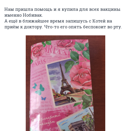
1. Черный кот Яшка - пристроен
2. Кот Василий - пристроен
3. Котёнок Рокки - пристроен
4. Кот Пингвин, Пиня, был забран из подвала -
пристроен
5. Собака Лорд, был найден в грозу - пока у меня
6. Кошечка черепаховая Эльза, жила в лесу в шалаше
- пристроена
7. Старенький кот Игнат, был забран у живодёра-
хозяина в тяжелейшем состоянии, умер на
стационаре
8. Кот Марк, был забран с улицы в тяжелейшем
состоянии и истощении, пока не пристроен,
проблемы с туалетом