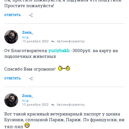
карту в помощь подопечным животным
Светлана, спасибо Вам огромное!
ОТВЕТИТЬ
Zosia_
v.i.p.
14 декабря 2022
Автоинформатор
От Благотворителя
p_s_a
-300руб. на карту на
подопечных животных
Сергей Александрович, спасибо Вам огромное!
ОТВЕТИТЬ
Zosia_
v.i.p.
14 декабря 2022
Автоинформатор
За этот год были подобраны: