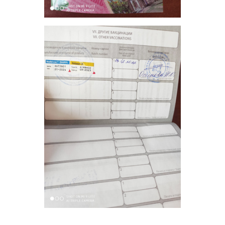
9. Котёнок Шаман, был забран из подвала - пристроен
10. Котёнок Чарлик, был забран с улицы в морозы с
обмороженными лапками - пока у меня на лечении
11. Щенок Бусинка, была подброшена в подьезд,
плакала от страха - пока у меня
Из 11-ти подобранных и брошенных животных в беде,
шесть обрели свои новые дома, пристроены. Я
считаю, что это очень хороший показатель, это
тяжелая работа, это труд. Фотографирую сама, пиарю
сама, отвожу животных в новые дома сама, по
клиникам хожу сама, разве я их не пристраиваю? Да,
больные и проблемные животные остаются со мной,
и я здесь на форуме не одна такая. Я прошу помощи
им на корм, да, а я что, здесь одна прошу помощи на
корм? Почему другим помогают на корм без всяких
обвинений, а меня обвиняют в том, что не в
состоянии их прокормить.
Я всех животных подобрала с улицы и считаю, что
имею право попросить им помощь и на еду, и на