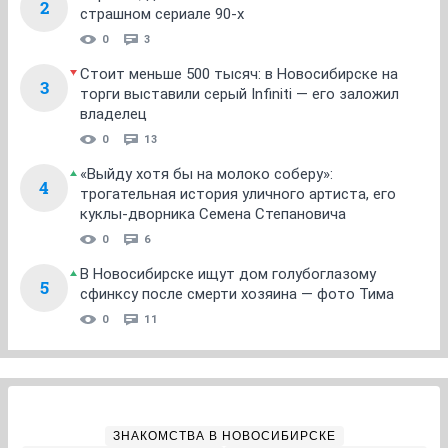
2
страшном сериале 90-х
0
3
Стоит меньше 500 тысяч: в Новосибирске на
3
торги выставили серый Infiniti — его заложил
владелец
0
13
«Выйду хотя бы на молоко соберу»:
4
трогательная история уличного артиста, его
куклы-дворника Семена Степановича
0
6
В Новосибирске ищут дом голубоглазому
5
сфинксу после смерти хозяина — фото Тима
0
11
ЗНАКОМСТВА В НОВОСИБИРСКЕ