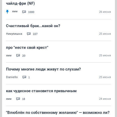
чайлд-фри (NF)
хмм
1000
26 июня
Счастливый брак...какой он?
227
Никулишна
25 июня
про "нести свой крест"
20
хмм
25 июня
Почему многие люди живут по слухам?
1
Daniello
25 июня
как чудесное становится привычным
18
хмм
24 июня
"Влюблён по собственному желанию" — возможно ли?