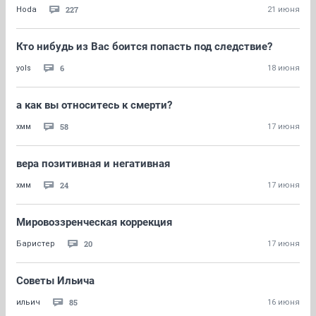
227
Hoda
21 июня
Кто нибудь из Вас боится попасть под следствие?
6
yols
18 июня
а как вы относитесь к смерти?
58
хмм
17 июня
вера позитивная и негативная
24
хмм
17 июня
Мировоззренческая коррекция
20
Баристер
17 июня
Советы Ильича
85
ильич
16 июня