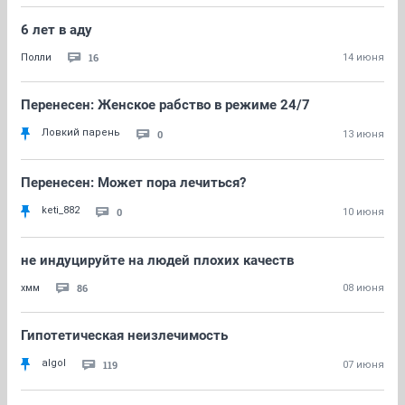
6 лет в аду
16
Полли
14 июня
Перенесен: Женское рабство в режиме 24/7
Ловкий парень
0
13 июня
Перенесен: Может пора лечиться?
keti_882
0
10 июня
не индуцируйте на людей плохих качеств
86
хмм
08 июня
Гипотетическая неизлечимость
algol
119
07 июня