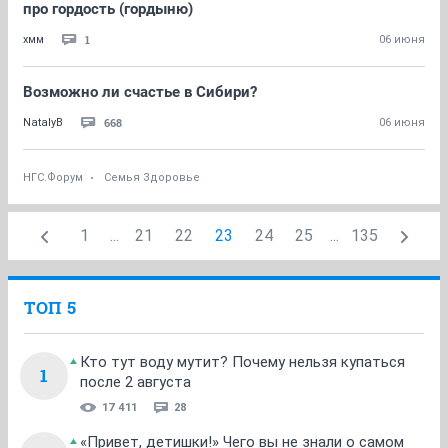
про гордость (гордыню)
1
хмм
06 июня
Возможно ли счастье в Сибири?
668
NatalyB
06 июня
НГС.Форум
Семья Здоровье
1
...
21
22
23
24
25
...
135
ТОП 5
Кто тут воду мутит? Почему нельзя купаться
1
после 2 августа
17 411
28
«Привет, детишки!» Чего вы не знали о самом