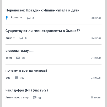
Перенесен: Праздник Ивана-купала и дети
Romario.
0
08 июля
Существуют ли гипнотерапевты в Омске??
8
Кима29
06 июля
в своем глазу.....
23
kaysi
04 июля
почему я всегда неправ?
102
pdq
03 июля
чайлд-фри (NF) (часть 2)
51
Автоинформатор
28 июня