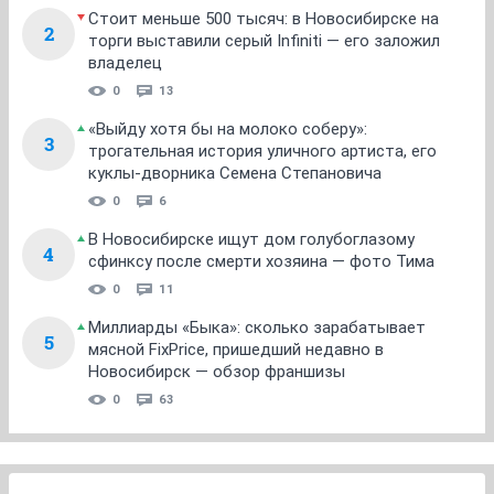
Стоит меньше 500 тысяч: в Новосибирске на
2
торги выставили серый Infiniti — его заложил
владелец
0
13
«Выйду хотя бы на молоко соберу»:
3
трогательная история уличного артиста, его
куклы-дворника Семена Степановича
0
6
В Новосибирске ищут дом голубоглазому
4
сфинксу после смерти хозяина — фото Тима
0
11
Миллиарды «Быка»: сколько зарабатывает
5
мясной FixPrice, пришедший недавно в
Новосибирск — обзор франшизы
0
63