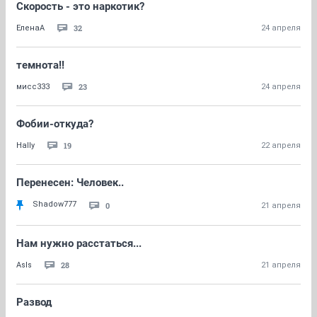
Скорость - это наркотик?
32
ЕленаА
24 апреля
темнота!!
23
мисс333
24 апреля
Фобии-откуда?
19
Hally
22 апреля
Перенесен: Человек..
Shadow777
0
21 апреля
Нам нужно расстаться...
28
AsIs
21 апреля
Развод