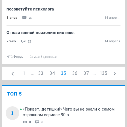
посоветуйте психолога
20
Blanca
14 апреля
О позитивной психолингвистике.
23
ильич
14 апреля
НГС.Форум
Семья Здоровье
1
...
33
34
35
36
37
...
135
ТОП 5
«Привет, детишки!» Чего вы не знали о самом
1
страшном сериале 90-х
0
3