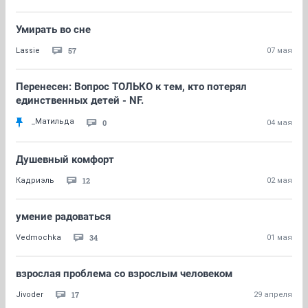
Умирать во сне
57
Lassie
07 мая
Перенесен: Вопрос ТОЛЬКО к тем, кто потерял
единственных детей - NF.
_Матильда
0
04 мая
Душевный комфорт
12
Кадриэль
02 мая
умение радоваться
34
Vedmochka
01 мая
взрослая проблема со взрослым человеком
17
Jivoder
29 апреля