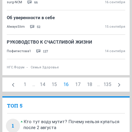
66
surg-NCM
16 сентября
Об уверенности в себе
52
AlwaysSlim
15 сентября
РУКОВОДСТВО К СЧАСТЛИВОЙ ЖИЗНИ
127
Пофигистова1
14 сентября
НГС.Форум
Семья Здоровье
1
...
14
15
16
17
18
...
135
ТОП 5
Кто тут воду мутит? Почему нельзя купаться
1
после 2 августа