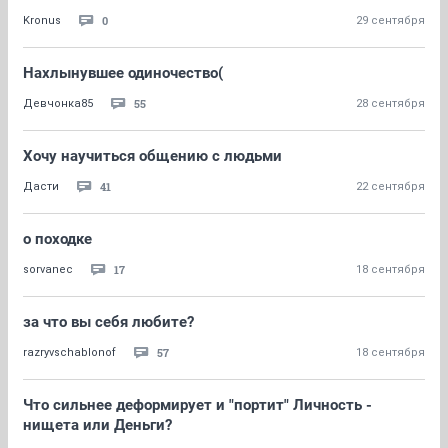
0
Kronus
29 сентября
Нахлынувшее одиночество(
55
Девчонка85
28 сентября
Хочу научиться общению с людьми
41
Дасти
22 сентября
о походке
17
sorvanec
18 сентября
за что вы себя любите?
57
razryvschablonof
18 сентября
Что сильнее деформирует и "портит" Личность -
нищета или Деньги?