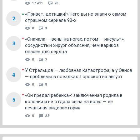
17 411
28
«Привет, детишки!» Чего вы не знали о самом
2
страшном сериале 90-х
0
3
«Сначала — вены на ногах, потом — инсульт»:
3
сосудистый хирург объяснил, чем варикоз
опасен для сердца
0
7
У Стрельцов — любовная катастрофа, а у Овнов
4
— проблемы в поездках. Гороскоп на август
0
8
«Он предал ребенка»: заключенная родила в
5
колонии и не отдала сына на волю — ее
печальная видеоистория
0
22