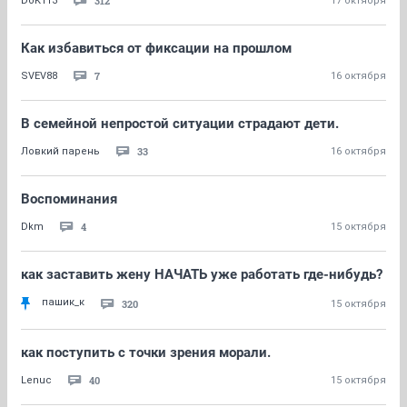
312
DoK113
17 октября
Как избавиться от фиксации на прошлом
7
SVEV88
16 октября
В семейной непростой ситуации страдают дети.
33
Ловкий парень
16 октября
Воспоминания
4
Dkm
15 октября
как заставить жену НАЧАТЬ уже работать где-нибудь?
пашик_к
320
15 октября
как поступить с точки зрения морали.
40
Lenuc
15 октября