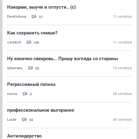
Накорми, выучи и отпусти.. (с)
10
Deafortuna
11 октября
Как сохранить семью?
106
carabell
11 октября
Ну конечно свекровь... Прошу взгляда со стороны
62
Шанталь
10 октября
Регрессивный гипноз
0
norna
08 октября
профессиональное выгорание
34
Luule
06 октября
Антилидерство