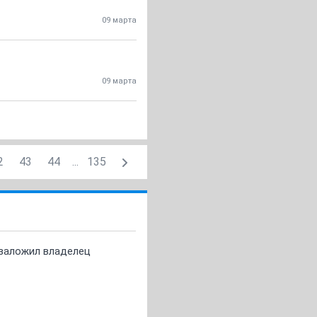
09 марта
09 марта
2
43
44
...
135
о заложил владелец