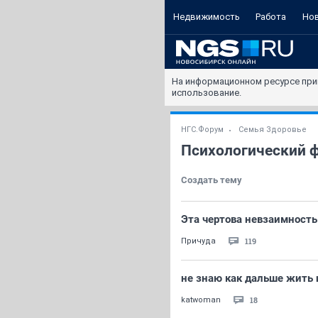
Недвижимость
Работа
Но
На информационном ресурсе при
использование.
НГС.Форум
Семья Здоровье
Психологический 
Создать тему
Эта чертова невзаимность
119
Причуда
не знаю как дальше жить и
18
katwoman