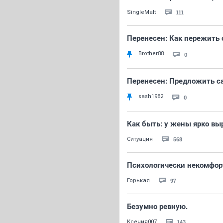
111
SingleMalt
Перенесен: Как пережить 
Brother88
0
Перенесен: Предложить с
sash1982
0
Как быть: у жены ярко вы
568
Ситуация
Психологически некомфорт
97
Горькая
Безумно ревную.
143
Ксения007