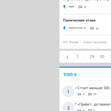
хмм
0
Панические атаки
Анюточка_я
21
НГС.Форум
Семья Здоровье
1
...
29
30
ТОП 5
Стоит меньше 500 т
1
0
13
«Привет, детишки!
2
0
3