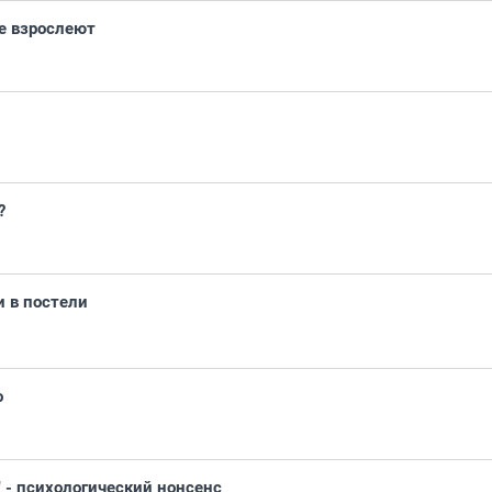
е взрослеют
?
и в постели
о
" - психологический нонсенс