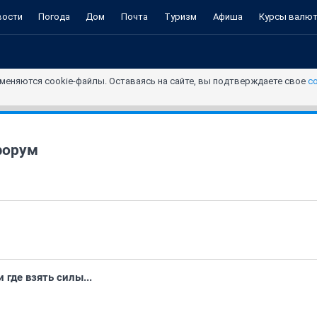
вости
Погода
Дом
Почта
Туризм
Афиша
Курсы валю
меняются cookie-файлы. Оставаясь на сайте, вы подтверждаете свое
с
форум
 где взять силы...