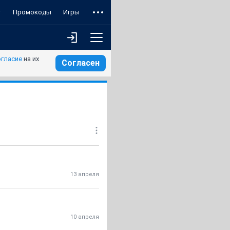
т
Промокоды
Игры
огласие
на их
Согласен
13 апреля
10 апреля