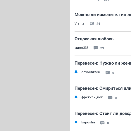
Можно ли изменить тип ли
24
Viente
Отцовская любовь
29
мисс333
Перенесен: Нужно ли жен
devochka84
0
Перенесен: Смириться ил
фреккен_бок
0
Перенесен: Стоит ли дово
kapusha
0