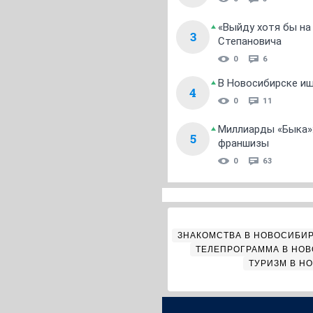
«Выйду хотя бы на
3
Степановича
0
6
В Новосибирске ищ
4
0
11
Миллиарды «Быка»:
5
франшизы
0
63
ЗНАКОМСТВА В НОВОСИБИ
ТЕЛЕПРОГРАММА В НО
ТУРИЗМ В Н