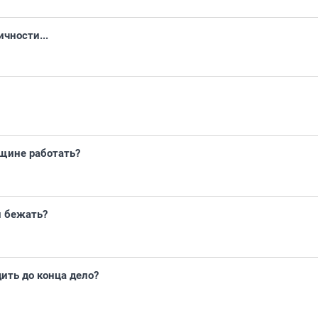
чности...
щине работать?
и бежать?
дить до конца дело?