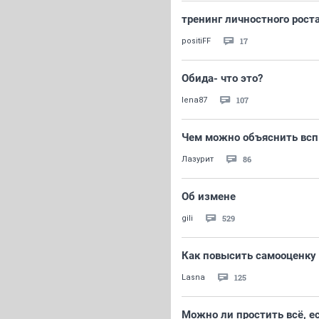
тренинг личностного рост
17
positiFF
Обида- что это?
107
lena87
Чем можно объяснить всп
86
Лазурит
Об измене
529
gili
Как повысить самооценку 
125
Lasna
Можно ли простить всё, 