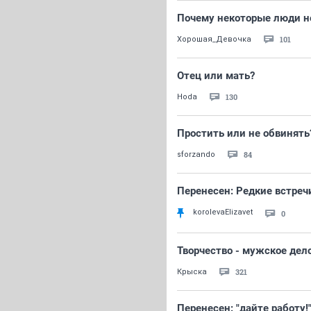
Почему некоторые люди н
101
Хорошая_Девочка
Отец или мать?
130
Hoda
Простить или не обвинять
84
sforzando
Перенесен: Редкие встреч
korolevaElizavet
0
Творчество - мужское дел
321
Крыска
Перенесен: "дайте работу!