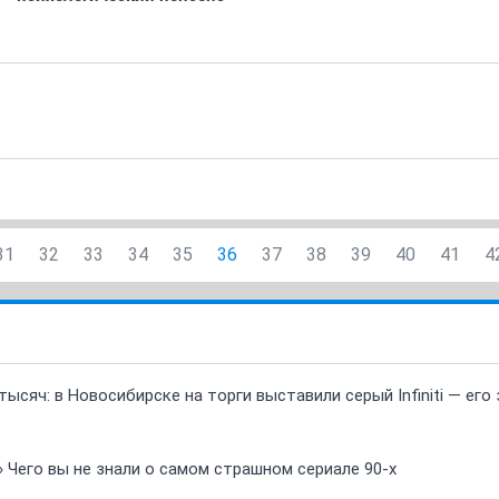
31
32
33
34
35
36
37
38
39
40
41
4
ысяч: в Новосибирске на торги выставили серый Infiniti — ег
» Чего вы не знали о самом страшном сериале 90-х