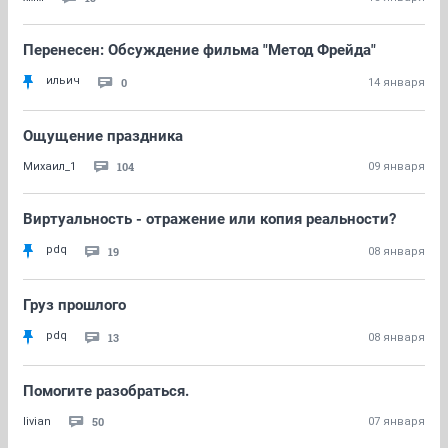
Перенесен: Обсуждение фильма "Метод Фрейда"
ильич
0
14 января
Ощущение праздника
104
Михаил_1
09 января
Виртуальность - отражение или копия реальности?
pdq
19
08 января
Груз прошлого
pdq
13
08 января
Помогите разобраться.
50
livian
07 января