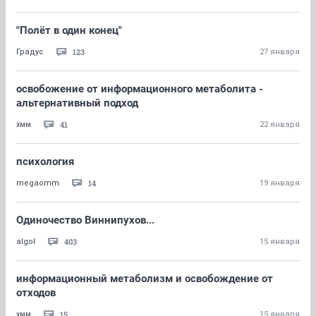
"Полёт в один конец"
123
Градус
27 января
освобожение от информационного метаболита -
альтернативный подход
41
хмм
22 января
психология
14
megaomm
19 января
Одиночество Виннипухов...
403
algol
15 января
информационный метаболизм и освобождение от
отходов
15
хмм
15 января