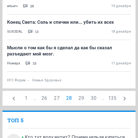
28
ильич
19 декабря
Конец Света: Соль и спички или... убить их всех
13
SUICIDAL
18 декабря
Мысли о том как бы я сделал да как бы сказал
разъедают мой мозг.
33
Номарх
17 декабря
НГС.Форум
Семья Здоровье
1
...
26
27
28
29
30
...
135
ТОП 5
Кто тут воду мутит? Почему нельзя купаться