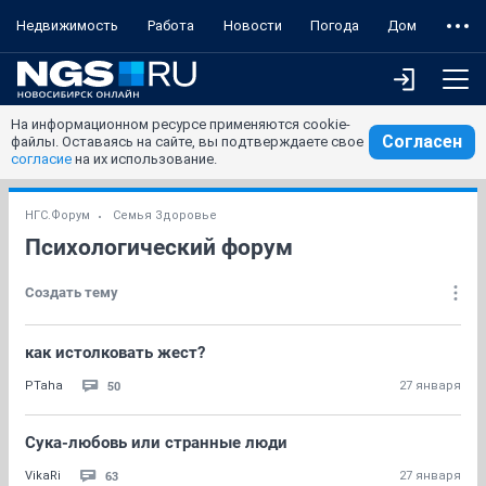
Недвижимость
Работа
Новости
Погода
Дом
На информационном ресурсе применяются cookie-
Согласен
файлы. Оставаясь на сайте, вы подтверждаете свое
согласие
на их использование.
НГС.Форум
Семья Здоровье
Психологический форум
Создать тему
как истолковать жест?
50
PTaha
27 января
Сука-любовь или странные люди
63
VikaRi
27 января