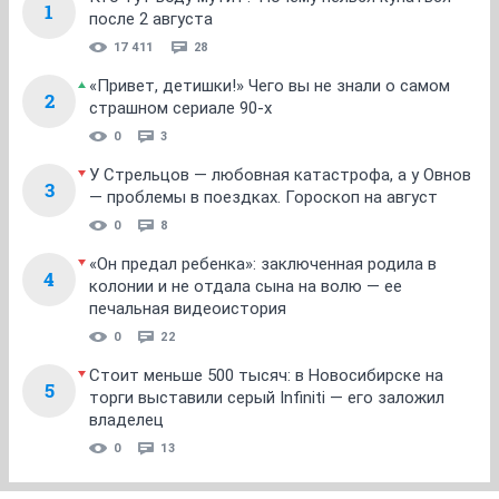
1
после 2 августа
17 411
28
«Привет, детишки!» Чего вы не знали о самом
2
страшном сериале 90-х
0
3
У Стрельцов — любовная катастрофа, а у Овнов
3
— проблемы в поездках. Гороскоп на август
0
8
«Он предал ребенка»: заключенная родила в
4
колонии и не отдала сына на волю — ее
печальная видеоистория
0
22
Стоит меньше 500 тысяч: в Новосибирске на
5
торги выставили серый Infiniti — его заложил
владелец
0
13