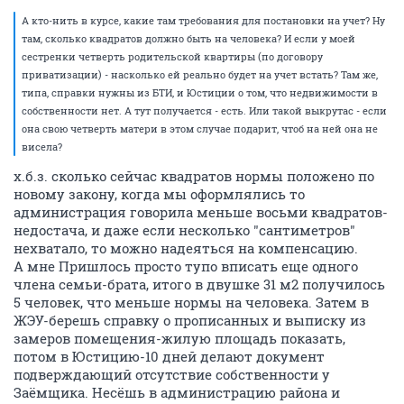
А кто-нить в курсе, какие там требования для постановки на учет? Ну
там, сколько квадратов должно быть на человека? И если у моей
сестренки четверть родительской квартиры (по договору
приватизации) - насколько ей реально будет на учет встать? Там же,
типа, справки нужны из БТИ, и Юстиции о том, что недвижимости в
собственности нет. А тут получается - есть. Или такой выкрутас - если
она свою четверть матери в этом случае подарит, чтоб на ней она не
висела?
х.б.з. сколько сейчас квадратов нормы положено по
новому закону, когда мы оформлялись то
администрация говорила меньше восьми квадратов-
недостача, и даже если несколько "сантиметров"
нехватало, то можно надеяться на компенсацию.
А мне Пришлось просто тупо вписать еще одного
члена семьи-брата, итого в двушке 31 м2 получилось
5 человек, что меньше нормы на человека. Затем в
ЖЭУ-берешь справку о прописанных и выписку из
замеров помещения-жилую площадь показать,
потом в Юстицию-10 дней делают документ
подверждающий отсутствие собственности у
Заёмщика. Несёшь в администрацию района и