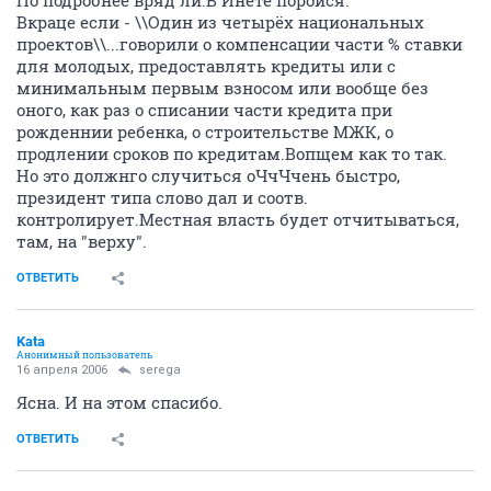
По подробнее вряд ли.В Инете поройся.
Вкраце если - \\Один из четырёх национальных
проектов\\...говорили о компенсации части % ставки
для молодых, предоставлять кредиты или с
минимальным первым взносом или вообще без
оного, как раз о списании части кредита при
рожденнии ребенка, о строительстве МЖК, о
продлении сроков по кредитам.Вопщем как то так.
Но это должнго случиться оЧчЧчень быстро,
президент типа слово дал и соотв.
контролирует.Местная власть будет отчитываться,
там, на "верху".
ОТВЕТИТЬ
Kata
Анонимный пользователь
16 апреля 2006
serega
Ясна. И на этом спасибо.
ОТВЕТИТЬ