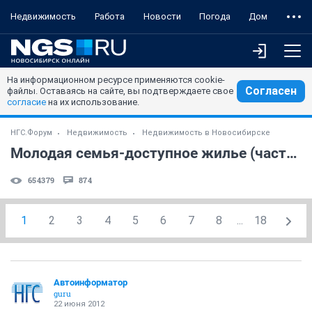
Недвижимость
Работа
Новости
Погода
Дом
На информационном ресурсе применяются cookie-
Согласен
файлы. Оставаясь на сайте, вы подтверждаете свое
согласие
на их использование.
НГС.Форум
Недвижимость
Недвижимость в Новосибирске
Молодая семья-доступное жилье (часть 4)
654379
874
1
2
3
4
5
6
7
8
...
18
Автоинформатор
guru
22 июня 2012