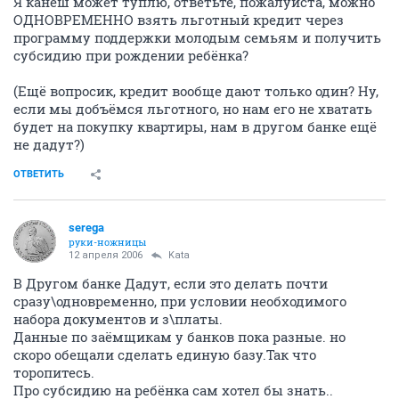
Я канеш может туплю, ответьте, пожалуйста, можно
ОДНОВРЕМЕННО взять льготный кредит через
программу поддержки молодым семьям и получить
субсидию при рождении ребёнка?
(Ещё вопросик, кредит вообще дают только один? Ну,
если мы добъёмся льготного, но нам его не хватать
будет на покупку квартиры, нам в другом банке ещё
не дадут?)
ОТВЕТИТЬ
serega
руки-ножницы
12 апреля 2006
Kata
В Другом банке Дадут, если это делать почти
сразу\одновременно, при условии необходимого
набора документов и з\платы.
Данные по заёмщикам у банков пока разные. но
скоро обещали сделать единую базу.Так что
торопитесь.
Про субсидию на ребёнка сам хотел бы знать..