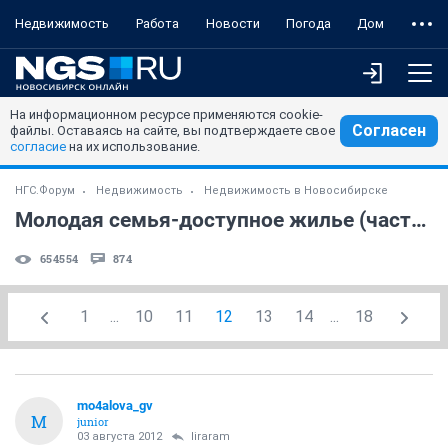
Недвижимость
Работа
Новости
Погода
Дом
На информационном ресурсе применяются cookie-
Согласен
файлы. Оставаясь на сайте, вы подтверждаете свое
согласие
на их использование.
НГС.Форум
Недвижимость
Недвижимость в Новосибирске
Молодая семья-доступное жилье (часть 4)
654554
874
1
...
10
11
12
13
14
...
18
mo4alova_gv
M
junior
03 августа 2012
liraram