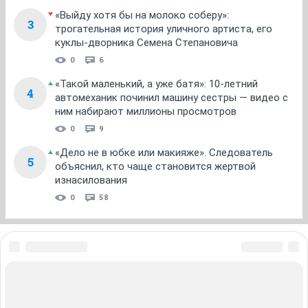
«Выйду хотя бы на молоко соберу»:
3
трогательная история уличного артиста, его
куклы-дворника Семена Степановича
0
6
«Такой маленький, а уже батя»: 10-летний
4
автомеханик починил машину сестры — видео с
ним набирают миллионы просмотров
0
9
«Дело не в юбке или макияже». Следователь
5
объяснил, кто чаще становится жертвой
изнасилования
0
58
ЗНАКОМСТВА В НОВОСИБИРСКЕ
ПОГОДА В НОВОСИБИРСКЕ
ПРОБКИ В НОВОСИБИРСКЕ
ФОРУМЫ В НОВОСИБИРСКЕ