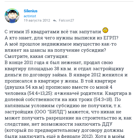
Silenius
activist
19 августа 2012
Falcon27
С этими 15 квадратами всё так запутали
А кто знает, для чего нужны выписки из ЕГРП?
А моё прошлое недвижимое имущество как-то
влияет на шансы на получение субсидии?
Смотрите, какая ситуация:
В конце 2011 года я был неженат, продал свою
квартиру площадью 38 кв.м. и отдал застройщику
деньги по договору займа. В январе 2012 женился и
прописался в квартире у жены. В той квартире
(двушка 54 кв.м) прописано вместе со мной 4
человека (54:4=13,25): я+жена+её родители. Квартира в
долевой собственности на них троих (54:3=18). По
халявным условиям субсидию не получили, т.к.
застройщик (ООО "БИЛД") мажется, что никак не
может получить разрешение на строительство и, как
следствие, нет возможности заключить ДДУ
(который по предварительному договору должны
были заключить ещё в феврале 2012). Хотя в моём