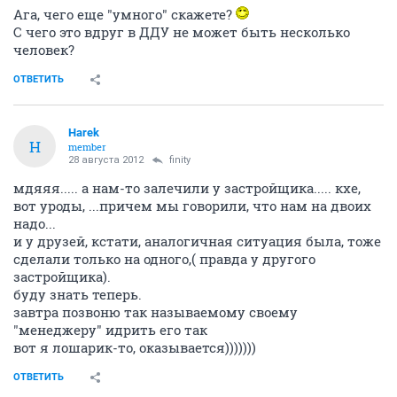
Ага, чего еще "умного" скажете?
С чего это вдруг в ДДУ не может быть несколько
человек?
ОТВЕТИТЬ
Harek
H
member
28 августа 2012
finity
мдяяя..... а нам-то залечили у застройщика..... кхе,
вот уроды, ...причем мы говорили, что нам на двоих
надо...
и у друзей, кстати, аналогичная ситуация была, тоже
сделали только на одного,( правда у другого
застройщика).
буду знать теперь.
завтра позвоню так называемому своему
"менеджеру" идрить его так
вот я лошарик-то, оказывается)))))))
ОТВЕТИТЬ