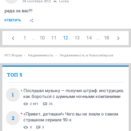
04 сентября 2012
Locka
рада за вас!!!
ОТВЕТИТЬ
1
...
10
11
12
13
14
...
18
НГС.Форум
Недвижимость
Недвижимость в Новосибирске
ТОП 5
Послушал музыку — получил штраф: инструкция,
1
как бороться с шумными ночными компаниями
2 691
35
«Привет, детишки!» Чего вы не знали о самом
2
страшном сериале 90-х
0
3