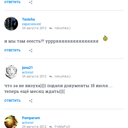
ОТВЕТИТЬ
Tanisha
experienced
24 августа 2012
nikushka:)
и мы там ееесть!!! уррряяяяяяяяяяяяяяя
ОТВЕТИТЬ
jana21
activist
24 августа 2012
nikushka:)
что за не визуха)))) подали документы 18 июля....
теперь ещё месяц ждать((((
ОТВЕТИТЬ
Pamparam
activist
24 августа 2012
PoMaPuO