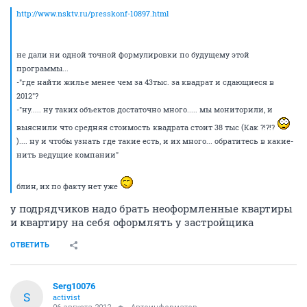
http://www.nsktv.ru/presskonf-10897.html
не дали ни одной точной формулировки по будущему этой
программы...
-"где найти жилье менее чем за 43тыс. за квадрат и сдающиеся в
2012"?
-"ну..... ну таких объектов достаточно много..... мы мониторили, и
выяснили что средняя стоимость квадрата стоит 38 тыс (Как ?!?!?
).... ну и чтобы узнать где такие есть, и их много... обратитесь в какие-
нить ведущие компании"
блин, их по факту нет уже
у подрядчиков надо брать неоформленные квартиры
и квартиру на себя оформлять у застройщика
ОТВЕТИТЬ
Serg10076
S
activist