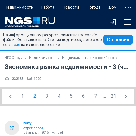
Недвижимость
Работа
Новости
Погода
Дом
На информационном ресурсе применяются cookie-
Согласен
файлы. Оставаясь на сайте, вы подтверждаете свое
согласие
на их использование.
НГС.Форум
Недвижимость
Недвижимость в Новосибирске
Экономика рынка недвижимости - 3 (часть 8)
222135
1000
1
2
3
4
5
6
7
...
21
Naty
N
experienced
03 апреля 2015
Delfin