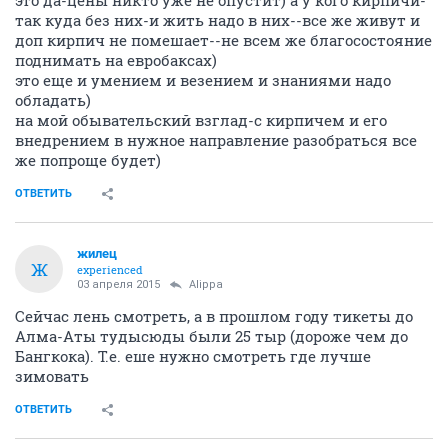
это да-цены никто уже не опустит) а у кого кирпичи-
так куда без них-и жить надо в них--все же живут и
доп кирпич не помешает--не всем же благосостояние
поднимать на евробаксах)
это еще и умением и везением и знаниями надо
обладать)
на мой обывательский взглад-с кирпичем и его
внедрением в нужное направление разобраться все
же попроще будет)
ОТВЕТИТЬ
жилец
Ж
experienced
03 апреля 2015
Alippa
Сейчас лень смотреть, а в прошлом году тикеты до
Алма-Аты тудысюды были 25 тыр (дороже чем до
Бангкока). Т.е. еше нужно смотреть где лучше
зимовать
ОТВЕТИТЬ