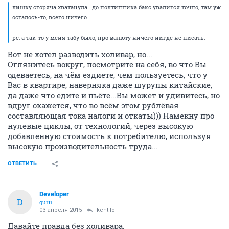
лишку сгоряча хватанула.. до полтинника бакс увалится точно, там уж
осталось-то, всего ничего.
рс: а так-то у меня табу было, про валюту ничего нигде не писать.
Вот не хотел разводить холивар, но...
Оглянитесь вокруг, посмотрите на себя, во что Вы
одеваетесь, на чём ездиете, чем пользуетесь, что у
Вас в квартире, наверняка даже шурупы китайские,
да даже что едите и пьёте...Вы может и удивитесь, но
вдруг окажется, что во всём этом рублёвая
составляющая тока налоги и откаты))) Намекну про
нулевые циклы, от технологий, через высокую
добавленную стоимость к потребителю, используя
высокую производительность труда...
ОТВЕТИТЬ
Developer
D
guru
03 апреля 2015
kentilo
Давайте правда без холивара.