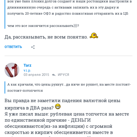
вон уже банк плохих долгов создают и наши ростовщики выстроили в
длиииииинную очередь с активами запихать их в эту дырку и
получить 20-летние ОФЗ и радостно повизгивая оттаранить их в ЦБ
чем это все закончится рассказывать)))?
Да, рассказывать, не всем понятно.
ОТВЕТИТЬ
Tarz
v.i.p.
03 апреля 2015
ИРУСЯ
А как кричали, что цены рухнут...да ниче не рухнет, на месте постоит-
постоит-потопчется
Вы правда не заметили падения валютной цены
кирпича в ДВА раза?
Я уже писал выше: рублевая цена топчется на месте
по единственной причине - ДЕНЬГИ
обесцениваются(из-за инфляции) с огромной
скоростью и кирпич обесценивается вместе в