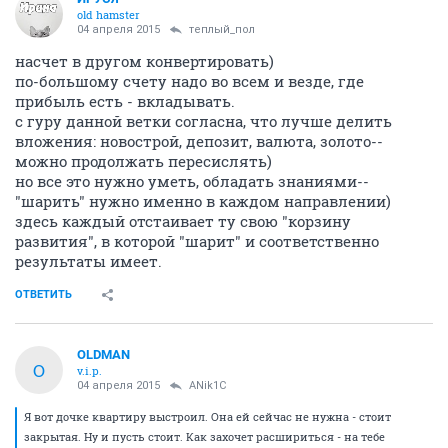
old hamster
04 апреля 2015
теплый_пол
насчет в другом конвертировать)
по-большому счету надо во всем и везде, где
прибыль есть - вкладывать.
с гуру данной ветки согласна, что лучше делить
вложения: новострой, депозит, валюта, золото--
можно продолжать пересислять)
но все это нужно уметь, обладать знаниями--
"шарить" нужно именно в каждом направлении)
здесь каждый отстаивает ту свою "корзину
развития", в которой "шарит" и соответственно
результаты имеет.
ОТВЕТИТЬ
OLDMAN
O
v.i.p.
04 апреля 2015
ANik1C
Я вот дочке квартиру выстроил. Она ей сейчас не нужна - стоит
закрытая. Ну и пусть стоит. Как захочет расшириться - на тебе