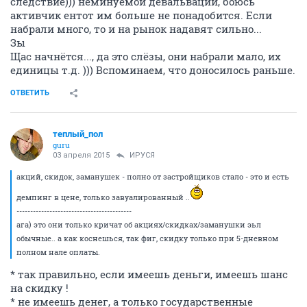
следствие))) неминуемой девальвации, боюсь
активчик ентот им больше не понадобится. Если
набрали много, то и на рынок надавят сильно...
Зы
Щас начнётся..., да это слёзы, они набрали мало, их
единицы т.д. ))) Вспоминаем, что доносилось раньше.
ОТВЕТИТЬ
теплый_пол
guru
03 апреля 2015
ИРУСЯ
акций, скидок, заманушек - полно от застройщиков стало - это и есть
демпинг в цене, только завуалированный ..
------------------------------------------
ага) это они только кричат об акциях/скидках/заманушки эьл
обычные.. а как коснешься, так фиг, скидку только при 5-дневном
полном нале оплаты.
* так правильно, если имеешь деньги, имеешь шанс
на скидку !
* не имеешь денег, а только государственные