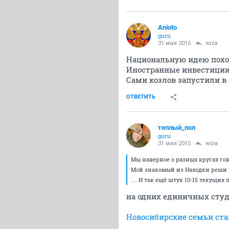
Anioto
guru
31 мая 2015
wiza
Национальную идею похоро
Иностранные инвестиции 
Сами козлов запустили в с
ОТВЕТИТЬ
теплый_пол
guru
31 мая 2015
wiza
Мы наверное о разных кругах гов
Мой знакомый из Находки реши в 
.... И так ещё штук 10-15 текущих 
на одних единичных студ
Новосибирские семьи стал