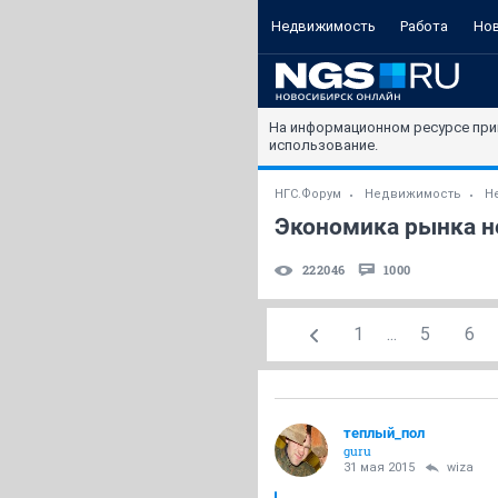
Недвижимость
Работа
Но
На информационном ресурсе при
использование.
НГС.Форум
Недвижимость
Н
Экономика рынка не
222046
1000
1
...
5
6
теплый_пол
guru
31 мая 2015
wiza