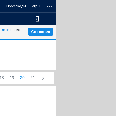
т
Промокоды
Игры
огласие
на их
Согласен
18
19
20
21