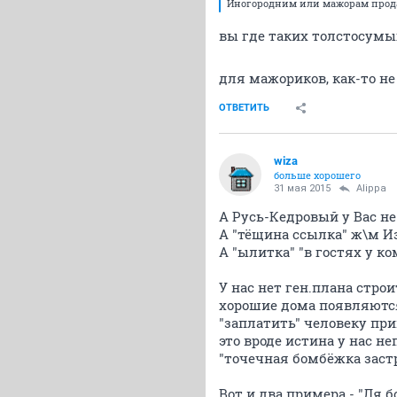
Иногородним или мажорам прода
вы где таких толстосумы
для мажориков, как-то не
ОТВЕТИТЬ
wiza
больше хорошего
31 мая 2015
Alippa
А Русь-Кедровый у Вас н
А "тёщина ссылка" ж\м 
А "ылитка" "в гостях у ко
У нас нет ген.плана строи
хорошие дома появляются
"заплатить" человеку п
это вроде истина у нас не
"точечная бомбёжка застро
Вот и два примера - "Ля 