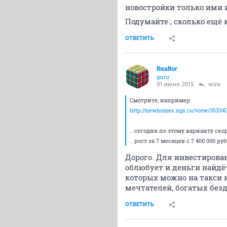
новостройки только ими и
Подумайте , сколько ещё 
ОТВЕТИТЬ
Realtor
guru
01 июня 2015
wiza
Смотрите, например:
http://newhomes.ngs.ru/view/35334
...сегодня по этому варианту ско
...рост за 7 месяцев с 7 400 000 
Дорого. Для инвестирован
облюбует и деньги найд
которых можно на такси и
мечтателей, богатых безд
ОТВЕТИТЬ