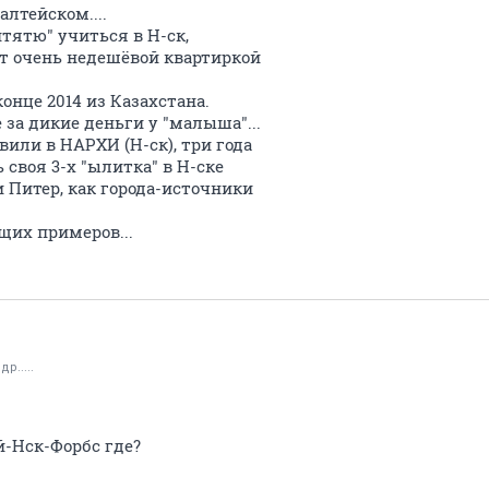
лтейском....
тятю" учиться в Н-ск,
ет очень недешёвой квартиркой
онце 2014 из Казахстана.
за дикие деньги у "малыша"...
или в НАРХИ (Н-ск), три года
ь своя 3-х "ылитка" в Н-ске
и Питер, как города-источники
ущих примеров...
р.....
й-Нск-Форбс где?