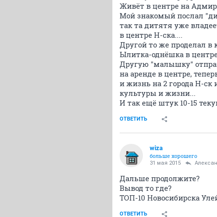
Живёт в центре на Адмира
Мой знакомый послал "ди
так та дитятя уже владе
в центре Н-ска....
Другой то же проделал в к
Ылитка-однёшка в центре 
Другую "малышку" отправ
на аренде в центре, тепер
и жизнь на 2 города Н-ск 
культуры и жизни...
И так ещё штук 10-15 тек
ОТВЕТИТЬ
wiza
больше хорошего
31 мая 2015
Александ
Дальше продолжите?
Вывод то где?
ТОП-10 Новосибирска Уле
ОТВЕТИТЬ