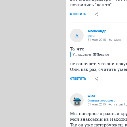
появились "как то"...
ОТВЕТИТЬ
Александр.....
А
guru
31 мая 2015
wiza
То, что
У них денег П5Правил
не означает, что они поку
Они, как раз, считать уме
ОТВЕТИТЬ
wiza
больше хорошего
31 мая 2015
теплый
Мы наверное о разных кру
Мой знакомый из Находки
Так он уже петербуржец, к