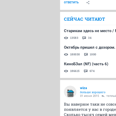
ОТВЕТИТЬ
СЕЙЧАС ЧИТАЮТ
Старикам здесь не место / N
13583
34
Октябрь пришел с дозором.
180030
1000
КиноБЗал (NF) (часть 6)
186615
674
wiza
больше хорошего
01 июня 2015
теплы
Вы наверное таки не совс
появляется у нас в городе
Сколько тысяч семей мен