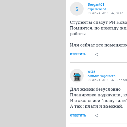
Sergant01
S
experienced
02 июня 2015
wiza
Студенты спасут РН Новос
Помнится, по приезду жил
работы
Или сейчас все поменялос
ОТВЕТИТЬ
wiza
больше хорошего
02 июня 2015
Realto
Для жизни безусловно.
Планировка подкачала , ко
И с экологией "пошутили"
А так : плати и въезжай.
ОТВЕТИТЬ