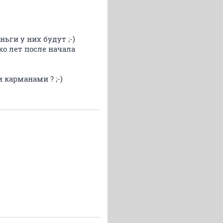
ьги у них будут ;-)
ко лет после начала
 карманами ? ;-)