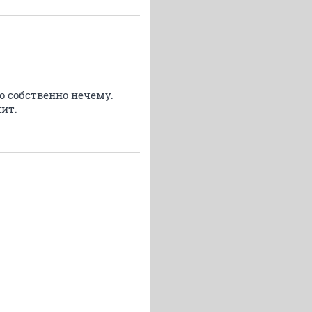
о собственно нечему.
шит.