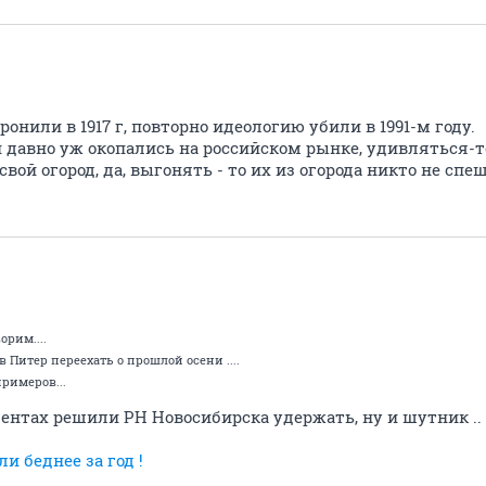
нили в 1917 г, повторно идеологию убили в 1991-м году.
давно уж окопались на российском рынке, удивляться-т
вой огород, да, выгонять - то их из огорода никто не спе
орим....
Питер переехать о прошлой осени ....
примеров...
ентах решили РН Новосибирска удержать, ну и шутник ..
и беднее за год !