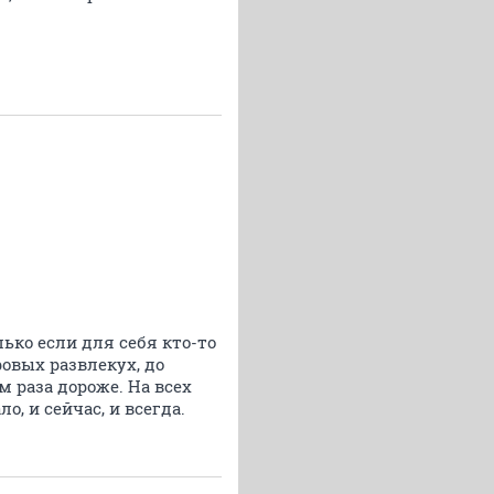
ько если для себя кто-то
овых развлекух, до
м раза дороже. На всех
, и сейчас, и всегда.