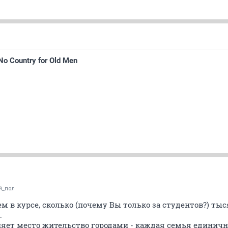
o Country for Old Men
й_пол
ем в курсе, сколько (почему Вы только за студентов?) т
.
яет место жительство городами - каждая семья единична