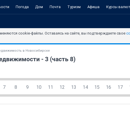
вости
Погода
Дом
Почта
Туризм
Афиша
Курсы валю
меняются cookie-файлы. Оставаясь на сайте, вы подтверждаете свое
с
едвижимость в Новосибирске
движимости - 3 (часть 8)
7
8
9
10
11
12
13
14
15
16
17