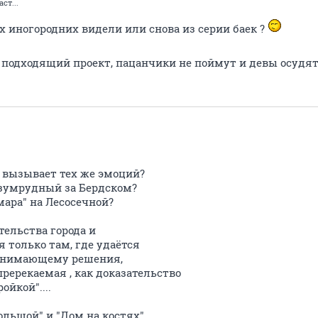
ст...
х иногородних видели или снова из серии баек ?
 подходящий проект, пацанчики не поймут и девы осудят 
е вызывает тех же эмоций?
Изумрудный за Бердском?
мара" на Лесосечной?
тельства города и
 только там, где удаётся
ринимающему решения,
пререкаемая , как доказательство
йкой"....
большой" и "Дом на костях"