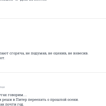
пают сгоряча, не подумав, не оценив, не взвесив.
ют.
_пол
гах говорим....
 реши в Питер переехать о прошлой осени.
ак почти год.