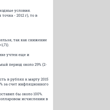
ходные условия.
очка - 2012 г), то в
 нельзя, так как снижение
,71).
ике учтен еще и
ый период около 29% (2-
сть в рублях к марту 2015
29 % за счет инфляционного
оставил бы около 100%.
 долларовом исчислении в