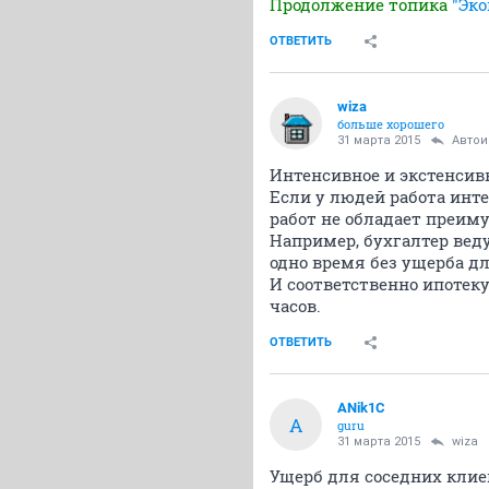
Продолжение топика
"Эко
ОТВЕТИТЬ
wiza
больше хорошего
31 марта 2015
Авто
Интенсивное и экстенсив
Если у людей работа инте
работ не обладает преим
Например, бухгалтер веду
одно время без ущерба дл
И соответственно ипотеку п
часов.
ОТВЕТИТЬ
ANik1C
A
guru
31 марта 2015
wiza
Ущерб для соседних клие