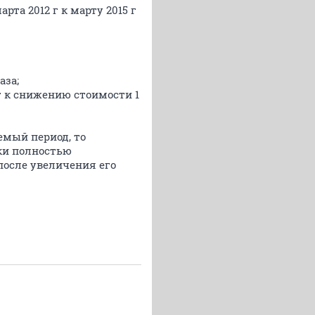
та 2012 г к марту 2015 г
аза;
г к снижению стоимости 1
емый период, то
ски полностью
после увеличения его