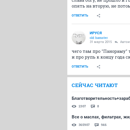
слава богу, не прошло и г
опять на вторую, не пото
ОТВЕТИТЬ
ИРУСЯ
old hamster
31 марта 2015
Авто
чего там про "Панораму" 
и про рупь к концу года 
ОТВЕТИТЬ
СЕЙЧАС ЧИТАЮТ
Благотворительность+зара
2307
8
Все о маслах, фильтрах, ж
365907
946