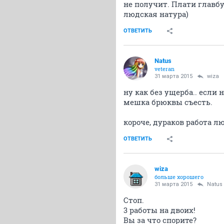
не получит. Плати главбух
людская натура)
ОТВЕТИТЬ
Natus
veteran
31 марта 2015
wiza
ну как без ущерба.. если 
мешка брюквы съесть.
короче, дураков работа л
ОТВЕТИТЬ
wiza
больше хорошего
31 марта 2015
Natus
Стоп.
3 работы на двоих!
Вы за что спорите?