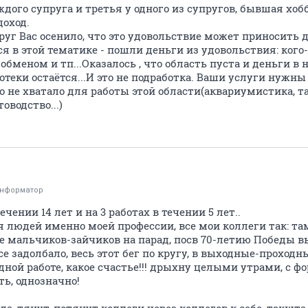
аждого супруга и третья у одного из супругов, бывшая хоб
доход.
руг Вас осенило, что это удовольствие может приносить 
ся в этой тематике - пошли деньги из удовольствия: кого-
бменом и тп...Оказалось , что область пуста и деньги в 
отеки остаётся...И это не подработка. Ваши услуги нужн
о не хватало для работы этой области(аквариумистика, т
оводство...)
информатор
ечении 14 лет и на 3 работах в течении 5 лет..
я людей именно моей профессии, все мои коллеги так: та
те мальчиков-зайчиков на парад, посв 70-летию Победы в
се задолбало, весь этот бег по кругу, в выходные-проход
 одной работе, какое счастье!!! дрыхну целыми утрами, с 
ть, однозначно!