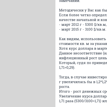
замечаний.
Методически у Вас как б
Если более четко опреде
качестве начальной и кон
- март 2012 г - 5300 $/кв.м,
- март 2015 г - 3100 $/кв.м.
Как видим, использовать к
стоимости кв. м за указан
Хотя курс доллара в марте 
Данное несоответствие (к
инфляционный рост цены
Который, судя по привед
1,71=0,29).
Тогда, в случае инвестиро
г увеличилась бы в 1,2*1,
роста.
Итого - рост денежных сре
Увеличение курса доллара
1,71 раза (5300/3100=1,71) и