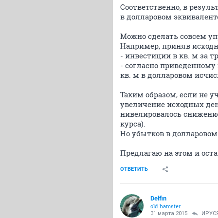
Соответственно, в резуль
в долларовом эквивалент
Можно сделать совсем у
Например, приняв исходн
- инвестиции в кв. м за 
- согласно приведенному 
кв. м в долларовом исчисле
Таким образом, если не 
увеличение исходных ден
нивелировалось снижением
курса).
Но убытков в долларовом
Предлагаю на этом и ост
ОТВЕТИТЬ
Delfin
old hamster
31 марта 2015
ИРУС