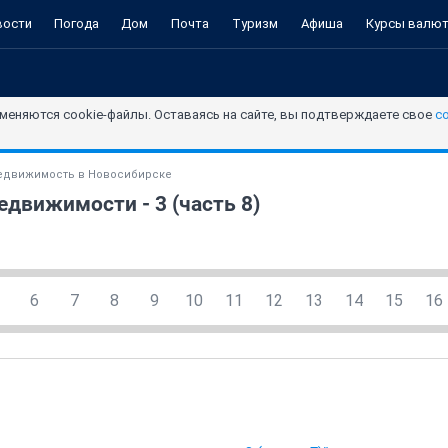
вости
Погода
Дом
Почта
Туризм
Афиша
Курсы валю
меняются cookie-файлы. Оставаясь на сайте, вы подтверждаете свое
с
едвижимость в Новосибирске
движимости - 3 (часть 8)
6
7
8
9
10
11
12
13
14
15
16