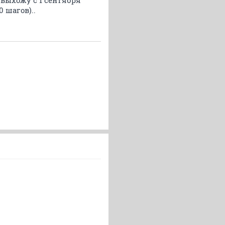
а выхожу с 1 сентября
 шагов)..