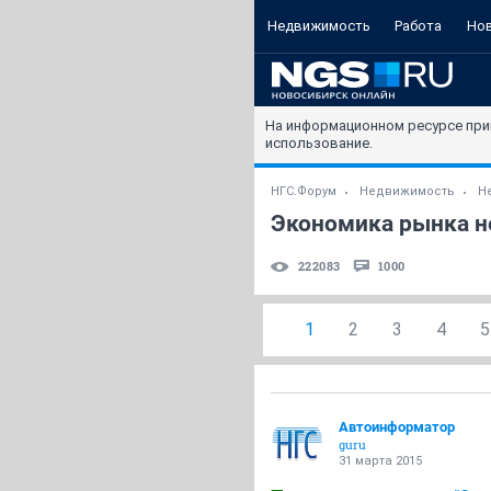
Недвижимость
Работа
Но
На информационном ресурсе при
использование.
НГС.Форум
Недвижимость
Н
Экономика рынка не
222083
1000
1
2
3
4
5
Автоинформатор
guru
31 марта 2015