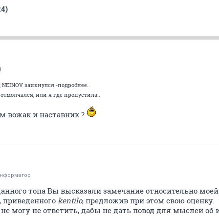
24)
Я
 NEINOV заикнулся -подробнее..
 отмолчался, или я где пропустила..
им вожак и наставник ?
информатор
и данного топа Вы высказали замечание относительно мое
$, приведенного
kentilo
, предложив при этом свою оценку.
, не могу не ответить, дабы не дать повод для мыслей об