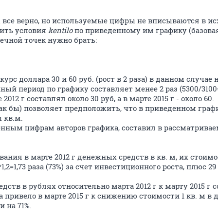
ы все верно, но используемые цифры не вписываются в ис
лить условия
kentilo
по приведенному им графику (базовая т
ечной точек нужно брать:
урс доллара 30 и 60 руб. (рост в 2 раза) в данном случае
ный период по графику составляет менее 2 раз (5300/3100=1
2012 г составлял около 30 руб, а в марте 2015 г - около 60.
ак бы) позволяет предположить, что в приведенном граф
 кв.м.
енным цифрам авторов графика, составил в рассматриваем
вания в марте 2012 г денежных средств в кв. м, их стоимо
2*1,2=1,73 раза (73%) за счет инвестиционного роста, плюс 
дств в рублях относительно марта 2012 г к марту 2015 г с
 привело в марте 2015 г к снижению стоимости 1 кв. м в
ли на 71%.