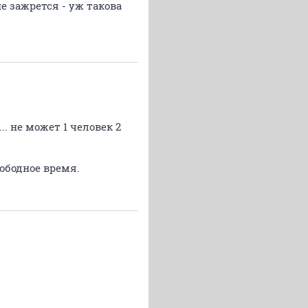
не зажрется - уж такова
.. не может 1 человек 2
вободное время.