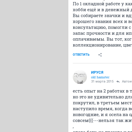
По 1 окладной работе у к
хобби ещё и в денежный 
Вы собираете значки и вд
хорошего знания всех и в
консультацию, помогли с о
запас прочности и для ип
оплачиваемы. Вы тот, ког
коллекционирование, цвет
ОТВЕТИТЬ
ИРУСЯ
old hamster
31 марта 2015
Авто
есть опыт на 2 работах в т
но это не удивительно дл
покрутил, в третьем мес
наступило время, когда в
новогодние, и я осела на
совсем(((---нельзя так жи
,