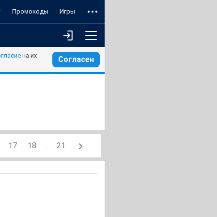
т
Промокоды
Игры
огласие
на их
Согласен
17
18
...
21