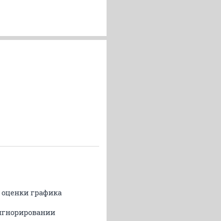
й оценки графика
 игнорировании