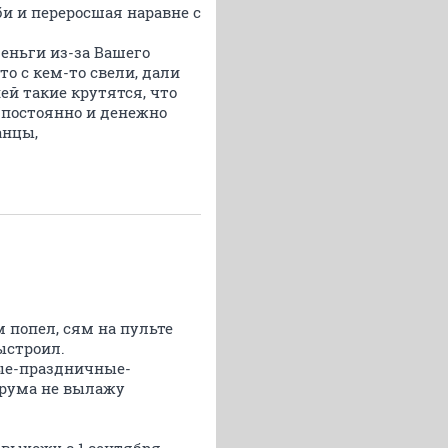
би и переросшая наравне с
деньги из-за Вашего
то с кем-то свели, дали
ней такие крутятся, что
ы постоянно и денежно
анцы,
м попел, сям на пульте
ыстроил.
ные-праздничные-
форума не вылажу