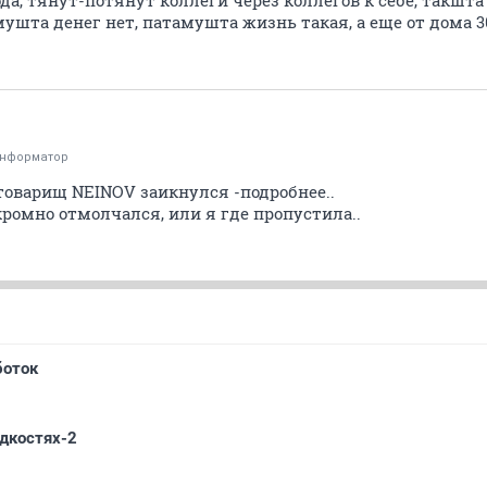
ода, тянут-потянут коллеги через коллегов к себе, такшт
мушта денег нет, патамушта жизнь такая, а еще от дома 30
информатор
товарищ NEINOV заикнулся -подробнее..
скромно отмолчался, или я где пропустила..
боток
идкостях-2