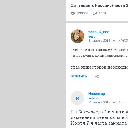
Ситуация в России. (часть 
299551
1000
теплый_пол
guru
31 марта 2015
ИРУС
чего там про "Панораму" товарищ
и про рупь к концу года скромно
стае инвесторов необход
ОТВЕТИТЬ
Инвентор
И
veteran
31 марта 2015
Авто
Г-н
Developer
, в 7-й част
изменения цены кв. м в 
И хотя 7-я часть закрыта