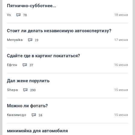
Пятнично-субботнее...
78
Vs
18 июня
Стоит ли делать независимую автоэкспертизу?
19
Menyalka
17 июня
Сдайте где в картинг покататься?
37
Ефген
16 июня
Дал жене порулить
290
Shepa
15 июня
Можно ли фотать?
24
Квазимодо
15 июня
минимойка для автомобиля