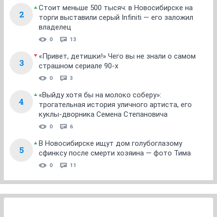
Стоит меньше 500 тысяч: в Новосибирске на
2
торги выставили серый Infiniti — его заложил
владелец
0
13
«Привет, детишки!» Чего вы не знали о самом
3
страшном сериале 90-х
0
3
«Выйду хотя бы на молоко соберу»:
4
трогательная история уличного артиста, его
куклы-дворника Семена Степановича
0
6
В Новосибирске ищут дом голубоглазому
5
сфинксу после смерти хозяина — фото Тима
0
11