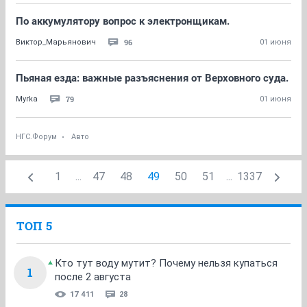
По аккумулятору вопрос к электронщикам.
96
Виктор_Марьянович
01 июня
Пьяная езда: важные разъяснения от Верховного суда.
79
Myrka
01 июня
НГС.Форум
Авто
1
...
47
48
49
50
51
...
1337
ТОП 5
Кто тут воду мутит? Почему нельзя купаться
1
после 2 августа
17 411
28