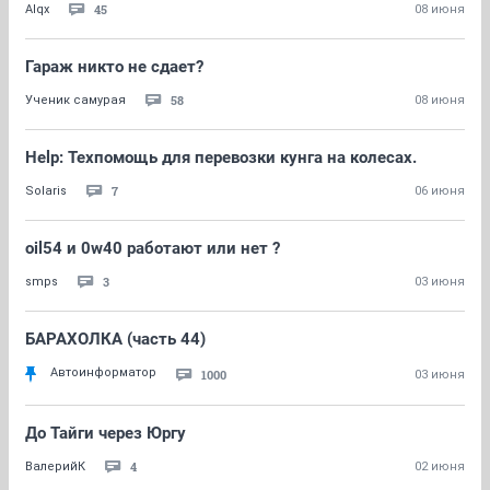
45
Alqx
08 июня
Гараж никто не сдает?
58
Ученик самурая
08 июня
Help: Техпомощь для перевозки кунга на колесах.
7
Solaris
06 июня
oil54 и 0w40 работают или нет ?
3
smps
03 июня
БАРАХОЛКА (часть 44)
Автоинформатор
1000
03 июня
До Тайги через Юргу
4
ВалерийК
02 июня