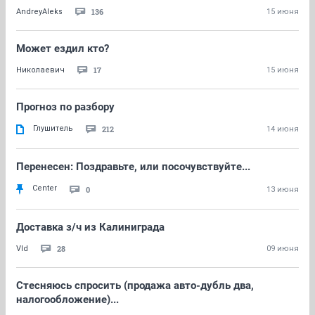
136
AndreyAleks
15 июня
Может ездил кто?
17
Николаевич
15 июня
Прогноз по разбору
Глушитель
212
14 июня
Перенесен: Поздравьте, или посочувствуйте...
Center
0
13 июня
Доставка з/ч из Калиниграда
28
Vld
09 июня
Стесняюсь спросить (продажа авто-дубль два,
налогообложение)...