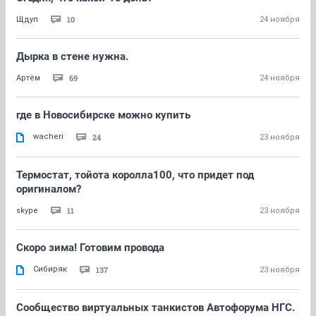
10
Щдуп
24 ноября
Дырка в стене нужна.
69
Артём
24 ноября
где в Новосибирске можно купить
wacheri
24
23 ноября
Термостат, тойота королла100, что придет под
оригиналом?
11
skype
23 ноября
Скоро зима! Готовим провода
Сибиряк
137
23 ноября
Сообщество виртуальных танкистов Автофорума НГС.