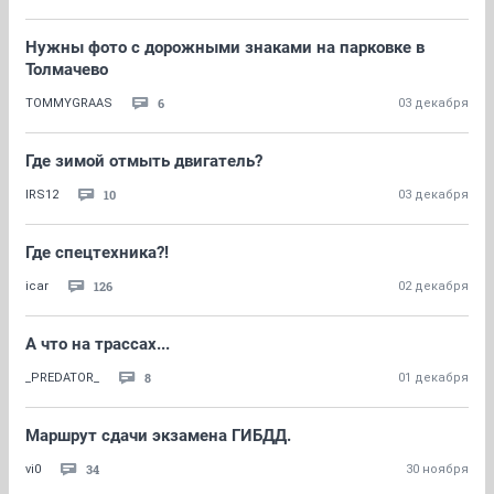
Нужны фото с дорожными знаками на парковке в
Толмачево
6
TOMMYGRAAS
03 декабря
Где зимой отмыть двигатель?
10
IRS12
03 декабря
Где спецтехника?!
126
icar
02 декабря
А что на трассах...
8
_PREDATOR_
01 декабря
Маршрут сдачи экзамена ГИБДД.
34
vi0
30 ноября