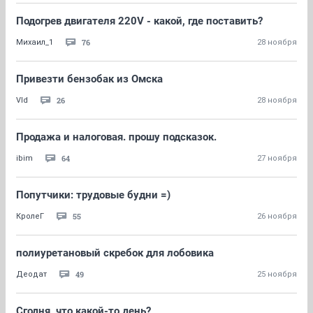
Подогрев двигателя 220V - какой, где поставить?
76
Михаил_1
28 ноября
Привезти бензобак из Омска
26
Vld
28 ноября
Продажа и налоговая. прошу подсказок.
64
ibim
27 ноября
Попутчики: трудовые будни =)
55
КролеГ
26 ноября
полиуретановый скребок для лобовика
49
Деодат
25 ноября
Сгодня, что какой-то день?