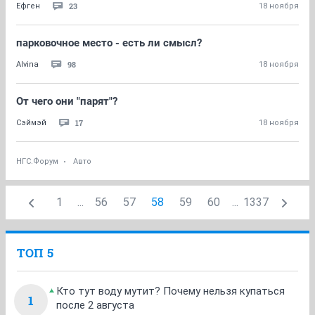
23
Ефген
18 ноября
парковочное место - есть ли смысл?
98
Alvina
18 ноября
От чего они "парят"?
17
Сэймэй
18 ноября
НГС.Форум
Авто
1
...
56
57
58
59
60
...
1337
ТОП 5
Кто тут воду мутит? Почему нельзя купаться
1
после 2 августа