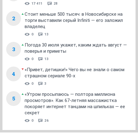
17 411
28
Стоит меньше 500 тысяч: в Новосибирске на
2
торги выставили серый Infiniti — его заложил
владелец
0
13
Погода 30 июля укажет, каким ждать август —
3
поверья и приметы
0
13
«Привет, детишки!» Чего вы не знали о самом
4
страшном сериале 90-х
0
3
«Утром просыпаюсь — полтора миллиона
5
просмотров». Как 67-летняя массажистка
покоряет интернет танцами на шпильках — ее
секрет
0
26