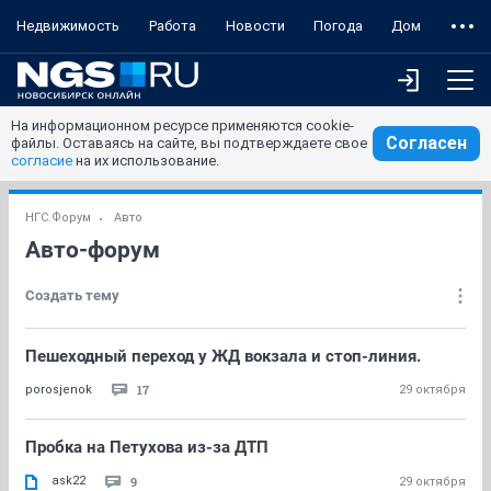
Недвижимость
Работа
Новости
Погода
Дом
На информационном ресурсе применяются cookie-
Согласен
файлы. Оставаясь на сайте, вы подтверждаете свое
согласие
на их использование.
НГС.Форум
Авто
Авто-форум
Создать тему
Пешеходный переход у ЖД вокзала и стоп-линия.
17
porosjenok
29 октября
Пробка на Петухова из-за ДТП
ask22
9
29 октября