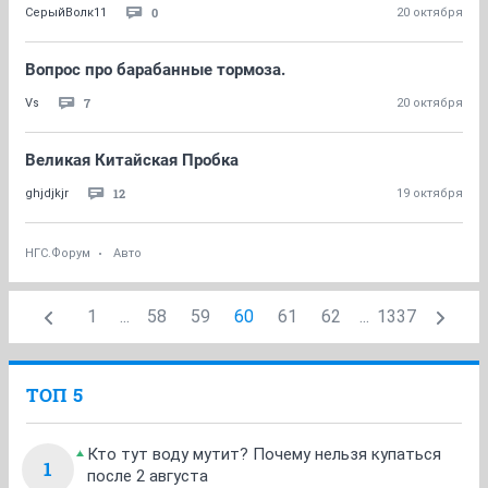
0
СерыйВолк11
20 октября
Вопрос про барабанные тормоза.
7
Vs
20 октября
Великая Китайская Пробка
12
ghjdjkjr
19 октября
НГС.Форум
Авто
1
...
58
59
60
61
62
...
1337
ТОП 5
Кто тут воду мутит? Почему нельзя купаться
1
после 2 августа