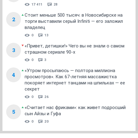
17 411
28
Стоит меньше 500 тысяч: в Новосибирске на
2
торги выставили серый Infiniti — его заложил
владелец
0
13
«Привет, детишки!» Чего вы не знали о самом
3
страшном сериале 90-х
0
3
«Утром просыпаюсь — полтора миллиона
4
просмотров». Как 67-летняя массажистка
покоряет интернет танцами на шпильках — ее
секрет
0
26
«Считает нас фриками»: как живет подросший
5
сын Айзы и Гуфа
0
20