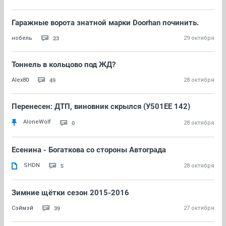
Гаражные ворота знатной марки Doorhan починить.
23
нобель
29 октября
Тоннель в кольцово под ЖД?
49
Alex80
28 октября
Перенесен: ДТП, виновник скрылся (У501ЕЕ 142)
AloneWolf
0
28 октября
Есенина - Богаткова со стороны Автограда
SHDN
5
28 октября
Зимние щётки сезон 2015-2016
39
Сэймэй
27 октября