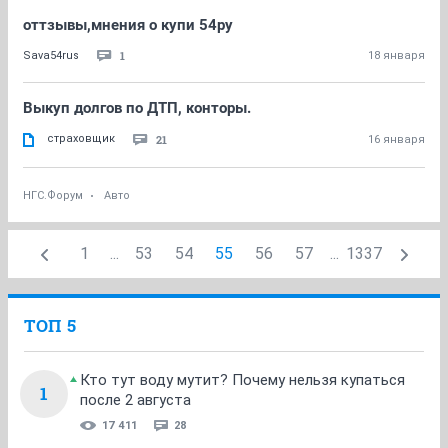
оттзывы,мнения о купи 54ру
1
Sava54rus
18 января
Выкуп долгов по ДТП, конторы.
страховщик
21
16 января
НГС.Форум
Авто
1
...
53
54
55
56
57
...
1337
ТОП 5
Кто тут воду мутит? Почему нельзя купаться
1
после 2 августа
17 411
28