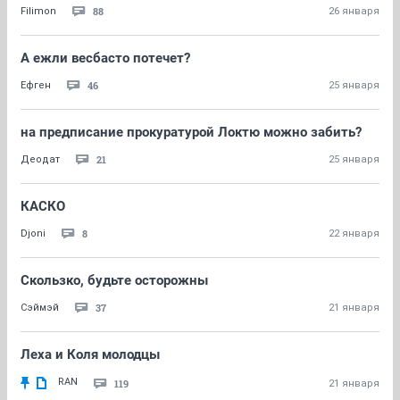
88
Filimon
26 января
А ежли весбасто потечет?
46
Ефген
25 января
на предписание прокуратурой Локтю можно забить?
21
Деодат
25 января
КАСКО
8
Djoni
22 января
Скользко, будьте осторожны
37
Сэймэй
21 января
Леха и Коля молодцы
RAN
119
21 января