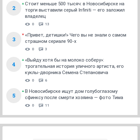
Стоит меньше 500 тысяч: в Новосибирске на
2
торги выставили серый Infiniti — его заложил
владелец
0
13
«Привет, детишки!» Чего вы не знали о самом
3
страшном сериале 90-х
0
3
«Выйду хотя бы на молоко соберу»:
4
трогательная история уличного артиста, его
куклы-дворника Семена Степановича
0
6
В Новосибирске ищут дом голубоглазому
5
сфинксу после смерти хозяина — фото Тима
0
11