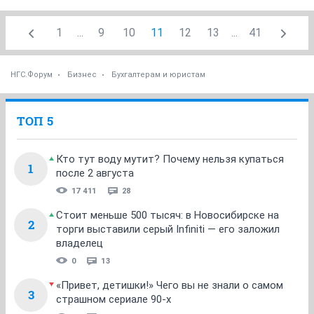
1
...
9
10
11
12
13
...
41
НГС.Форум
Бизнес
Бухгалтерам и юристам
ТОП 5
Кто тут воду мутит? Почему нельзя купаться
1
после 2 августа
17 411
28
Стоит меньше 500 тысяч: в Новосибирске на
2
торги выставили серый Infiniti — его заложил
владелец
0
13
«Привет, детишки!» Чего вы не знали о самом
3
страшном сериале 90-х