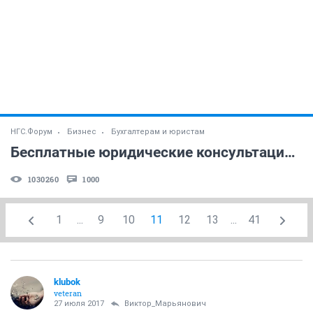
НГС.Форум
Бизнес
Бухгалтерам и юристам
Бесплатные юридические консультации (часть 5)
1030260
1000
1
...
9
10
11
12
13
...
41
klubok
veteran
27 июля 2017
Виктор_Марьянович